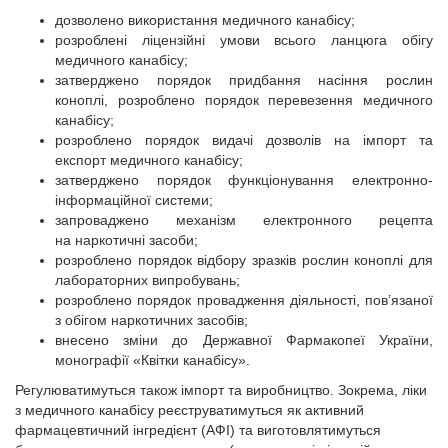
дозволено використання медичного канабісу;
розроблені ліцензійні умови всього ланцюга обігу
медичного канабісу;
затверджено порядок придбання насіння рослин
коноплі, розроблено порядок перевезення медичного
канабісу;
розроблено порядок видачі дозволів на імпорт та
експорт медичного канабісу;
затверджено порядок функціонування електронно-
інформаційної системи;
запроваджено механізм електронного рецепта
на наркотичні засоби;
розроблено порядок відбору зразків рослин коноплі для
лабораторних випробувань;
розроблено порядок провадження діяльності, пов’язаної
з обігом наркотичних засобів;
внесено зміни до Державної Фармакопеї України,
монографії «Квітки канабісу».
Регулюватимуться також імпорт та виробництво. Зокрема, ліки
з медичного канабісу реєструватимуться як активний
фармацевтичний інгредієнт (АФІ) та виготовлятимуться