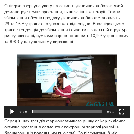
Спікерка звернула увагу на сегмент дієтичних добавок, який
демонструє темпи зростання, вищі за інші категорії. Темпи
збільшення обсягів продажу дієтичних добавок становлять
29 та 16% у грошах та упаковках відповідно. Внаслідок цього
триває тенденція до збільшення їх частки в загальній структурі
ринку, яка за підсумками серпня становить 10,9% у грошовому
та 8,6% у натуральному вираженні.
Відеопрогравач
00:00
06:26
Серед інших трендів фармацевтичного ринку спікер виділила
активне зростання сегмента електронної торгівлі (онлайн-
бронювання із подальшим викупом). За підсумками 8 міс