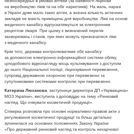
безпосередньо в умовах аптеки (за наявності ліцензій
на виробництво ліків та на обіг наркотиків). На жаль, наразі
в Україні дуже мало таких аптек, а значна кількість аптечних
закладів не мають приміщень для виробництва. Ліки на основі
медичного канабісу відпускатимуться за електронним
рецептом лікаря. При цьому є визначений перелік
захворювань і станів, при яких можуть призначатися ліки
з медичного канабісу.
Крім того, держава контролюватиме обіг канабісу
за допомогою електронно-інформаційної системи обліку,
цілодобового відеонагляду місць культивування з доступом
до нього Національної поліції, ліцензування перевезення,
супровід державною охороною при перевезенні та
супутниковими системами контролю при перевезенні.
Катерина Люханова
, заступниця директора ДП «Укр­вакцина»
МОЗ України», виступила з доповіддю на тему «Ринковий
нагляд. Що очікувати косметичній продукції».
Спікерка розповіла про основні нормативно-правові акти з
регулювання косметичної продукції та більш детально
зупинилася на основних положеннях Закону України
«Про державний ринковий нагляд та контроль нехарчової