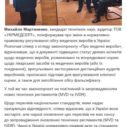
Михайло Мартиненко
, кандидат технічних наук, аудитор ТОВ
«УКРМЕДСЕРТ», поінформував про зміни в нормативно-
правовому регулюванні обігу медичних виробів в Україні.
Розпочав спікер з огляду законопроєкту «Про медичні вироби»,
відзначивши, що в документі підвищено статус деяких аспектів
щодо медичних виробів, розмежовані та впорядковані норми
щодо лікарських засобів та медичних виробів (або їх
поєднання), врегульовано застосування дистанційних аудитів
виробників, прописано підстави для врегулювання клінічної
оцінки, а також для запобігання обігу фальсифікату.
У той же час законопроєкт не пов’язаний із запровадженням
нових технічних регламентів (MVD та ІVDR).
Щодо переліків національних стандартів, яким надає
презумпцію відповідності, спікер відзначив, що в Україні вони
застарілі, але наразі оновлення цих переліків не має сенсу
до запровадження оновлених технічних регламентів (MVD та
ІVDR). Чинні в Україні нормативно-правові акти та стандарти