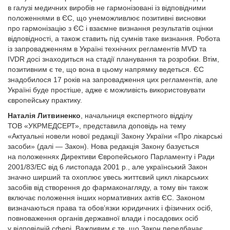
в галузі медичних виробів не гармонізовані із відповідними
положеннями в ЄС, що унеможливлює позитивні висновки
про гармонізацію з ЄС і взаємне визнання результатів оцінки
відповідності, а також ставить під сумнів таке визнан­ня. Робота
із запровадженням в Україні технічних регламентів MVD та
ІVDR досі знаходиться на стадії планування та розробки. Втім,
позитивним є те, що вона в цьому напрямку ведеться. ЄС
знадобилося 17 років на запровадження цих регламентів, але
Україні буде простіше, адже є можливість використовувати
європейську практику.
Наталія Литвиненко
, начальниця експертного відділу
ТОВ «УКРМЕДСЕРТ», представила доповідь на тему
«Актуальні новели нової редакції Закону України «Про лікарські
засоби» (далі — Закон). Нова редакція Закону базується
на положеннях Директиви Європейського Парламенту і Ради
2001/83/ЕС від 6 листопада 2001 р., але український Закон
значно ширший та охоплює увесь життєвий цикл лікарських
засобів від створення до фармаконагляду, а тому він також
включає положення інших нормативних актів ЄС. Законом
визначаються права та обов’язки юридичних і фізичних осіб,
повноваження органів державної влади і посадових осіб
у відповідній сфері. Важливим є те, що Закон передбачає