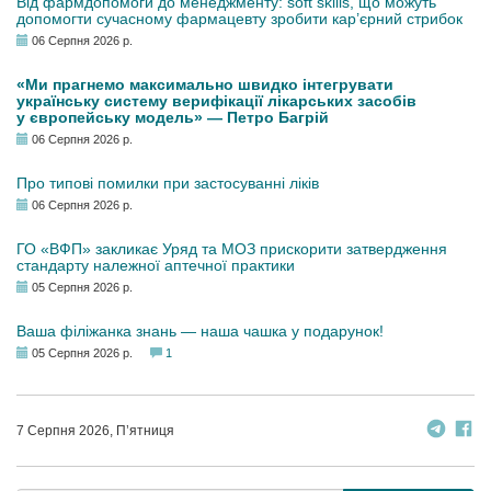
Від фармдопомоги до менеджменту: soft skills, що можуть
допомогти сучасному фармацевту зробити кар’єрний стрибок
06 Серпня 2026 р.
«Ми прагнемо максимально швидко інтегрувати
українську систему верифікації лікарських засобів
у європейську модель» — Петро Багрій
06 Серпня 2026 р.
Про типові помилки при застосуванні ліків
06 Серпня 2026 р.
ГО «ВФП» закликає Уряд та МОЗ прискорити затвердження
стандарту належної аптечної практики
05 Серпня 2026 р.
Ваша філіжанка знань — наша чашка у подарунок!
05 Серпня 2026 р.
1
7 Серпня 2026, П’ятниця