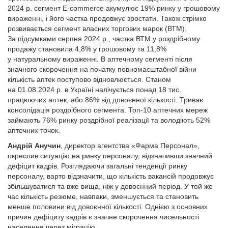
2024 р. сегмент Е-commerce акумулює 19% ринку у грошовому
вираженні, і його частка продовжує зростати. Також стрімко
розвивається сегмент власних торгових марок (ВТМ).
За підсумками серпня 2024 р., частка ВТМ у роздрібному
продажу становила 4,8% у грошовому та 11,8%
у натуральному вираженні. В аптечному сегменті після
значного скорочення на початку повномасштабної війни
кількість аптек поступово відновлюється. Станом
на 01.08.2024 р. в Україні налічується понад 18 тис.
працюючих аптек, або 86% від довоєнної кількості. Триває
консолідація роздрібного сегмента. Топ-10 аптечних мереж
займають 76% ринку роздрібної реалізації та володіють 52%
аптечних точок.
Андрій Анучин
, директор агентства «Фарма Персонал»,
окреслив ситуацію на ринку персоналу, відзначивши знач­ний
дефіцит кадрів. Розглядаючи загальні тенденції ринку
персоналу, варто відзначити, що кількість вакансій продов­жує
збільшуватися та вже вища, ніж у довоєнний період. У той же
час кількість резюме, навпаки, зменшується та становить
менше половини від довоєнної кількості. Однією з основних
причин дефіциту кадрів є значне скорочення чисельності
населення через міграцію.