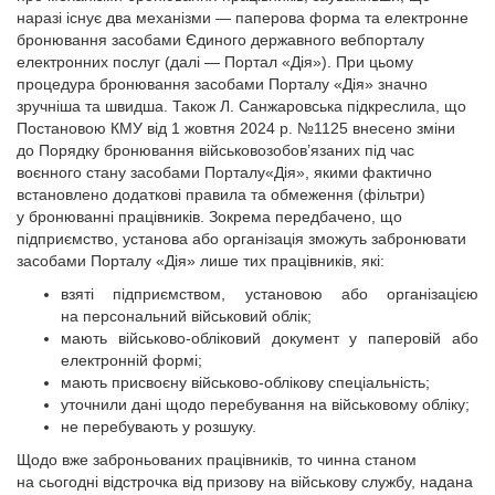
наразі існує два механізми — паперова форма та електронне
бронювання засобами Єдиного державного вебпорталу
електронних послуг (далі — Портал «Дія»). При цьому
процедура бронювання засобами Порталу «Дія» значно
зручніша та швидша. Також Л. Санжаровська підкреслила, що
Постановою КМУ від 1 жовтня 2024 р. №1125 внесено зміни
до Порядку бронювання військовозобов’язаних під час
воєнного стану засобами Порталу«Дія», якими фактично
встановлено додаткові правила та обмеження (фільтри)
у бронюванні працівників. Зокрема передбачено, що
підприємство, установа або організація зможуть забронювати
засобами Порталу «Дія» лише тих працівників, які:
взяті підприємством, установою або організацією
на персональний військовий облік;
мають військово-обліковий документ у паперовій або
електронній формі;
мають присвоєну військово-облікову спеціальність;
уточнили дані щодо перебування на військовому обліку;
не перебувають у розшуку.
Щодо вже заброньованих працівників, то чинна станом
на сьогодні відстрочка від призову на військову службу, надана