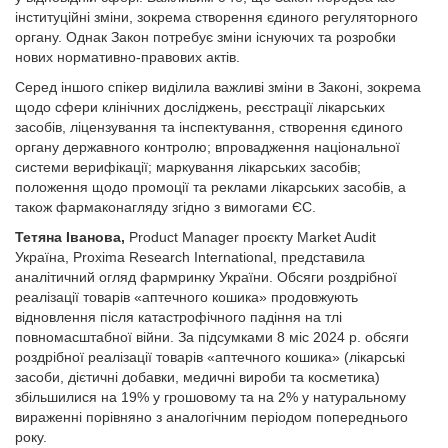
інституційні зміни, зокрема створення єдиного регуляторного
органу. Однак Закон потребує зміни існуючих та розробки
нових нормативно-правових актів.
Серед іншого спікер виділила важливі зміни в Законі, зокрема
щодо сфери клінічних досліджень, реєстрації лікарських
засобів, ліцензування та інспектування, створення єдиного
органу державного контролю; впровадження національної
системи верифікації; маркування лікарських засобів;
положення щодо промоції та реклами лікарських засобів, а
також фармаконагляду згідно з вимогами ЄС.
Тетяна Іванова,
Product Manager проєкту Market Audit
Україна, Proxima Research International, представила
аналітичний огляд фармринку України. Обсяги роздрібної
реалізації товарів «аптечного кошика» продовжують
відновлення після катастрофічного падіння на тлі
повномасштабної війни. За підсумками 8 міс 2024 р. обсяги
роздрібної реалізації товарів «аптечного кошика» (лікарські
засоби, дієтичні добавки, медичні вироби та косметика)
збільшилися на 19% у грошовому та на 2% у натуральному
вираженні порівняно з аналогічним періодом попереднього
року.