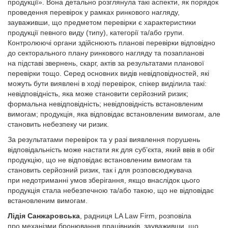
продукції». Вона детально розглянула такі аспекти, як порядок
проведення перевірок у рамках ринкового нагляду,
зауваживши, що предметом перевірки є характеристики
продукції певного виду (типу), категорії та/або групи.
Контролюючі органи здійснюють планові перевірки відповідно
до секторального плану ринкового нагляду та позапланові
на підставі звернень, скарг, актів за результатами планової
перевірки тощо. Серед основних видів невідповідностей, які
можуть бути виявлені в ході перевірок, спікер виділила такі:
невідповідність, яка може становити серйозний ризик;
формальна невідповідність; невідповідність встановленим
вимогам; продукція, яка відповідає встановленим вимогам, але
становить небезпеку чи ризик.
За результатами перевірок та у разі виявлення порушень
відповідальність може настати як для суб’єкта, який ввів в обіг
продукцію, що не відповідає встановленим вимогам та
становить серйозний ризик, так і для розповсюджувача
при недотриманні умов зберігання, якщо внаслідок цього
продукція стала небезпечною та/або такою, що не відповідає
встановленим вимогам.
Лідія Санжаровська
, радниця LA Law Firm, розповіла
про механізми бронювання працівників, зауваживши, що