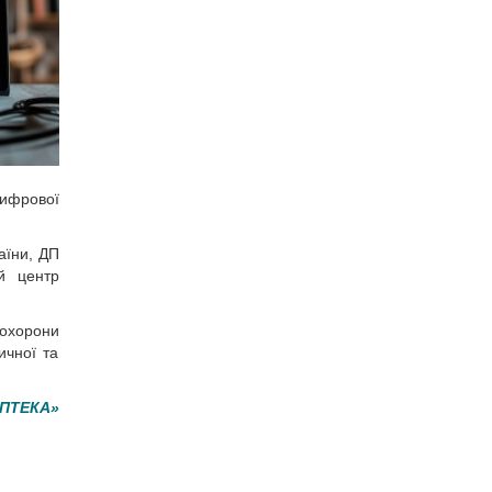
цифрової
аїни, ДП
ий центр
 охорони
ичної та
АПТЕКА»