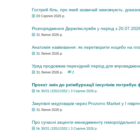
Гострий біль, про який зазвичай замовчують: доказо
03 Серпня 2026 р.
Розпорядження Держлікслужби у період з 20.07.2026 р
31 Липня 2026 р.
Анатомія навіювання: як перетворити ноцебо на плац
31 Липня 2026 р.
Уряд продовжив перехідний період для впровадженн
31 Липня 2026 р.
2
Проєкт змін до реімбурсації інсулінів потребує
№ 30/31 (1551/1552 ) 3 Серпня 2026 р.
Закупівлі медтоварів через Prozorro Market у I півріч
31 Липня 2026 р.
Про сучасні акценти менеджменту гемороїдальної 
№ 30/31 (1551/1552 ) 3 Серпня 2026 р.