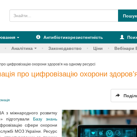
рювання
Антибіотикорезистентність
Псих
Аналітика
Законодавство
Ціни
Вебінари 
 про цифровізацію охорони здоров’я на одному ресурсі
мація про цифровізацію охорони здоров’
Поділ
рмація
ША з міжнародного розвитку
я» підготували
Базу знань
ифровізацію сфери охорони
есслужбі МОЗ України. Ресурс