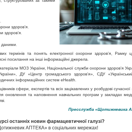
, структурованих за такими
.
орони здоров’я.
и здоров’я.
и даними.
их термінів та понять електронної охорони здоровʼя, Рамку 
исні посилання на інші інформаційні джерела.
 матеріали МОЗ України, Національної служби охорони здоровʼя Укр
України», ДУ «Центр громадського здоровʼя», СДУ «Українськ
медичних інформаційних систем eHealth.
вників сфери, експертів та всіх зацікавлених у розбудові сучасної
для оновлення та наповнення навчальних програм у закладах мед
ві.
Пресслужба «Щотижневика 
урсі останніх новин фармацевтичної галузі?
«Щотижневик АПТЕКА» в соціальних мережах!