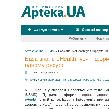
Фармдопомога
Сезонні захво
Рубрики
Новини
»
»
Аптека online
SMM
База знань eHealth: уся інформація
База знань eHealth: уся інфор
одному ресурсі
19 Листопада 2024 4:30
SMM
,
Новини фармацевтики та фармації
,
Фармацевтика та фа
МОЗ України у співпраці з проєктом Агентства С
(USAID) «Підтримка реформи охорони здоров’
eHealth
, у якій консолідовано інформацію про ц
здоров’я в Україні та світі. Про це повідомили у пр