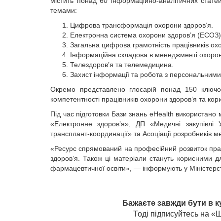
містить понад 60 інформаційно-аналітичних статей
темами:
Цифрова трансформація охорони здоров’я.
Електронна система охорони здоров’я (ЕСОЗ)
Загальна цифрова грамотність працівників ох
Інформаційна складова в менеджменті охорон
Телездоров’я та телемедицина.
Захист інформації та робота з персональним
Окремо представлено глосарій понад 150 ключов
компетентності працівників охорони здоров’я та кор
Під час підготовки Бази знань eHealth використано
«Електронне здоровʼя», ДП «Медичні закупівлі 
трансплант-координації» та Асоціації розробників 
«Ресурс спрямований на професійний розвиток праці
здоровʼя. Також ці матеріали стануть корисними 
фармацевтичної освіти», — інформують у Міністерст
Бажаєте завжди бути в к
Тоді підписуйтесь на 