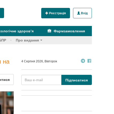
Реєстрація
Вхід
ологічне здоров’я
Фармзамовлення
БПР
Про видання
я на
4 Серпня 2026, Вівторок
итися
Підписатися