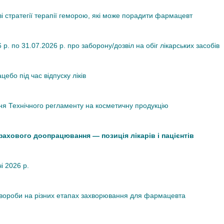
ві стратегії терапії геморою, які може порадити фармацевт
. по 31.07.2026 р. про заборону/дозвіл на обіг лікарських засобів
ебо під час відпуску ліків
я Технічного регламенту на косметичну продукцію
 фахового доопрацювання — позиція лікарів і пацієнтів
чі 2026 р.
хвороби на різних етапах захворювання для фармацевта