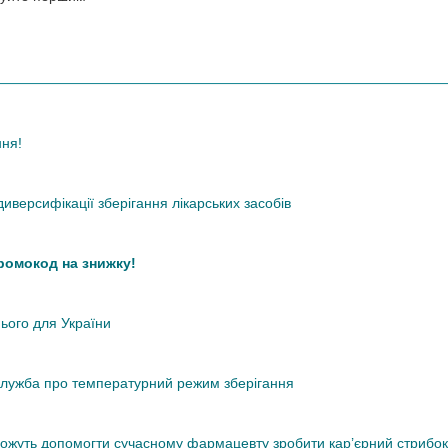
ння!
иверсифікації зберігання лікарських засобів
промокод на знижку!
нього для України
кслужба про температурний режим зберігання
 можуть допомогти сучасному фармацевту зробити кар’єрний стрибок