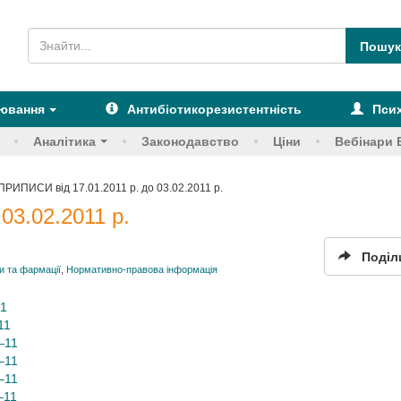
рювання
Антибіотикорезистентність
Псих
Аналітика
Законодавство
Ціни
Вебінари 
ПРИПИСИ від 17.01.2011 р. до 03.02.2011 р.
03.02.2011 р.
Поділ
 та фармації
,
Нормативно-правова інформація
11
11
–11
–11
–11
–11