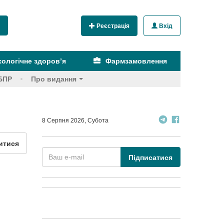
Реєстрація
Вхід
ологічне здоров’я
Фармзамовлення
БПР
Про видання
8 Серпня 2026, Субота
итися
Підписатися