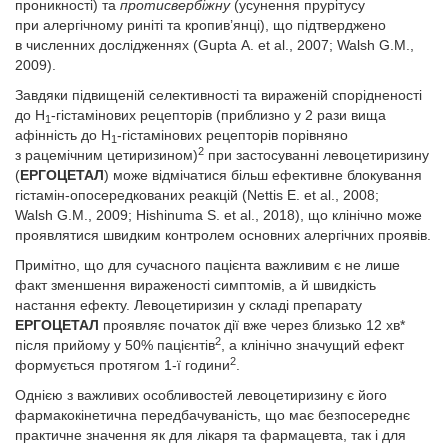
проникності) та
протисвербіжну
(усунення прурітусу
при алергічному риніті та кропив’янці), що підтверджено
в численних дослідженнях (Gupta A. et al., 2007; Walsh G.M.,
2009).
Завдяки підвищеній селективності та вираженій спорідненості
до H
-гістамінових рецепторів (приблизно у 2 рази вища
1
афінність до H
-гістамінових рецепторів порівняно
1
2
з рацемічним цетиризином)
при застосуванні левоцетиризину
(
Е­РГОЦЕТАЛ
) може відмічатися більш ефективне блокування
гістамін-опосередкованих реакцій (Nettis E. et al., 2008;
Walsh G.M., 2009; Hishinuma S. et al., 2018), що клінічно може
проявлятися швидким контролем основних алергічних проявів.
Примітно, що для сучасного пацієнта важливим є не лише
факт зменшення вираженості симптомів, а й швидкість
настання ефекту. Левоцетиризин у складі препарату
ЕРГОЦЕТА­Л
проявляє початок дії вже через близько 12 хв*
2
після прийому у 50% пацієнтів
, а клінічно значущий ефект
2
формується протягом 1-ї години
.
Однією з важливих особливостей левоцетиризину є його
фармакокінетична передбачуваність, що має безпосереднє
практичне значення як для лікаря та фармацевта, так і для