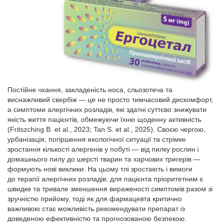
Постійне чхання, закладеність носа, сльозотеча та
виснажливий свербіж — це не просто тимчасовий дискомфорт,
а симптоми алергічних розладів, які здатні суттєво знижувати
якість життя пацієнтів, обмежуючи їхню щоденну активність
(Fritszching B. et al., 2023; Tan S. et al., 2025). Своєю чергою,
урбанізація, погіршення екологічної ситуації та стрімке
зростання кількості алергенів у побуті — від пилку рослин і
домашнього пилу до шерсті тварин та харчових тригерів —
формують нові виклики. На цьому тлі зростають і вимоги
до терапії алергічних розладів: для пацієнта пріоритетним є
швидке та тривале зменшення вираженості симптомів разом зі
зручністю прийому, тоді як для фармацевта критично
важливою стає можливість рекомендувати препарат із
доведеною ефективністю та прогнозованою безпекою.