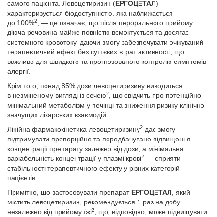
самого пацієнта. Левоцетиризин (
ЕРГОЦЕТАЛ
)
характеризується біодоступністю, яка наближається
2
до 100%
, — це означає, що після перорального прийому
діюча речовина майже пов­ністю всмоктується та досягає
системного кровотоку, даючи змогу забезпечувати очікуваний
терапевтичний ефект без суттєвих втрат активності, що
важливо для швидкого та прогнозованого контролю симптомів
алергії.
Крім того, понад 85% дози левоцетиризину виводиться
2
в незміненому вигляді із сечею
, що свідчить про потенційно
мінімальний метаболізм у печінці та зниження ризику клінічно
значущих лікарських взаємодій.
2
Лінійна фармакокінетика левоцетиризину
дає змогу
підтримувати пропорційне та передбачуване підвищення
концентрації препарату залежно від дози, а мінімальна
2
варіабельність концентрації у плазмі крові
— сприяти
стабільності терапевтичного ефекту у різних категорій
пацієнтів.
Примітно, що застосовувати препарат
ЕРГОЦЕТАЛ
, який
містить левоцетиризин, рекомендується 1 раз на добу
2
незалежно від прийому їжі
, що, відповідно, може підвищувати