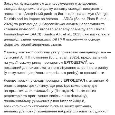
Зокрема, фундаментом для формування міжнародних
стандартів допомоги в цьому випадку сьогодні виступають
настанова «Алергічний риніт та його вплив на астму» (Allergic
Rhinitis and Its Impact on Asthma — ARIA) (Sousa-Pinto B. et al.,
2026) та рекомендації Європейської академії алергології та
клінічної імунології (European Academy of Allergy and Clinical
Immunology — EAACI) (Santos A.F. et al., 2023), які визначають
антигістамінні препарати (АГП) II покоління
як основу
фармакотерапії алергічних станів.
У цьому контексті особливу увагу привертає
левоцетиризин
—
сучасний АГП II покоління (Lu L. et al., 2025), представлений
1
на українському ринку препаратом
ЕРГОЦЕТАЛ
, що
показаний для симптоматичного лікування алергічного риніту
(у тому числі цілорічного алергічного риніту) та кропив’янки.
Левоцетиризин у складі препарату
ЕРГОЦЕТАЛ
є активним R-
енантіомером цетиризину, що реалізує комплексну дію
на організм:
антигістамінну
(блокада H₁-гістамінових
рецепторів та пригнічення вивільнення гістаміну),
протизапальну
(зниження рівня інтерлейкіну-8,
еозинофільного катіонного білка та інших цитокінів),
антиексудативну
(зменшення набряку слизової та судинної