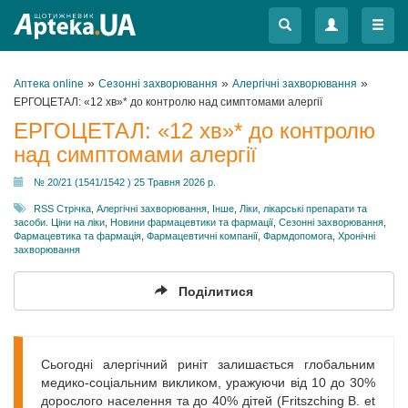
Меню
Меню
»
»
»
Аптека online
Сезонні захворювання
Алергічні захворювання
ЕРГОЦЕТАЛ: «12 хв»* до контролю над симптомами алергії
ЕРГОЦЕТАЛ: «12 хв»* до контролю
над симптомами алергії
№ 20/21 (1541/1542 ) 25 Травня 2026 р.
RSS Стрічка
,
Алергічні захворювання
,
Інше
,
Ліки, лікарські препарати та
засоби. Ціни на ліки
,
Новини фармацевтики та фармації
,
Сезонні захворювання
,
Фармацевтика та фармація
,
Фармацевтичні компанії
,
Фармдопомога
,
Хронічні
захворювання
Поділитися
Сьогодні алергічний риніт залишається глобальним
медико-соціальним викликом, уражуючи від 10 до 30%
дорослого населення та до 40% дітей (Fritszching B. et