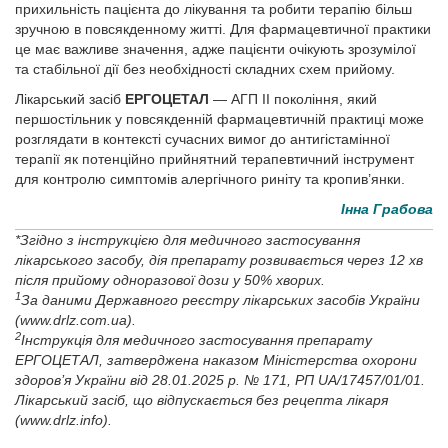
прихильність пацієнта до лікування та робити терапію більш
зручною в повсякденному житті. Для фармацевтичної практики
це має важливе значення, адже пацієнти очікують зрозумілої
та стабільної дії без необхідності складних схем прийому.
Лікарський засіб
ЕРГОЦЕТАЛ
— АГП II покоління, який
першостільник у повсякденній фармацевтичній практиці може
розглядати в контексті сучасних вимог до антигістамінної
терапії як потенційно прийнятний терапевтичний інструмент
для контролю симптомів алергічного риніту та кропив’янки.
Інна Грабова
*Згідно з інструкцією для медичного застосування
лікарського засобу, дія препарату розвивається через 12 хв
після прийому одноразової дози у 50% хворих.
1
За даними Державного реєстру лікарських засобів України
(www.drlz.com.ua).
2
Інструкція для медичного застосування препарату
ЕРГОЦЕТАЛ, затверджена наказом Міністерства охорони
здоров’я України від 28.01.2025 р. № 171, РП UA/17457/01/01.
Лікарський засіб, що відпускається без рецепта лікаря
(www.drlz.info).