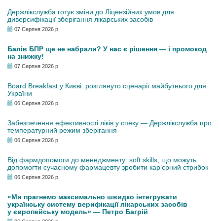
Держлікслужба готує зміни до Ліцензійних умов для
диверсифікації зберігання лікарських засобів
07 Серпня 2026 р.
Балів БПР ще не набрали? У нас є рішення — і промокод
на знижку!
07 Серпня 2026 р.
Board Breakfast у Києві: розглянуто сценарії майбутнього для
України
06 Серпня 2026 р.
Забезпечення ефективності ліків у спеку — Держлікслужба про
температурний режим зберігання
06 Серпня 2026 р.
Від фармдопомоги до менеджменту: soft skills, що можуть
допомогти сучасному фармацевту зробити кар’єрний стрибок
06 Серпня 2026 р.
«Ми прагнемо максимально швидко інтегрувати
українську систему верифікації лікарських засобів
у європейську модель» — Петро Багрій