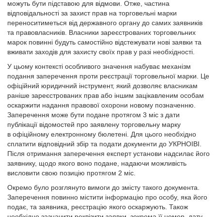
можуть бути підставою для відмови. Отже, частина
відповідальності за захист прав на торговельні марки
переноситиметься від державного органу до самих заявників
та правовласників. Власники зареєстрованих торговельних
марок повинні будуть самостійно відстежувати нові заявки та
вживати заходів для захисту своїх прав у разі необхідності.
У цьому контексті особливого значення набуває механізм
подання заперечення проти реєстрації торговельної марки. Це
офіційний юридичний інструмент, який дозволяє власникам
раніше зареєстрованих прав або іншим зацікавленим особам
оскаржити надання правової охорони новому позначенню.
Заперечення може бути подане протягом 3 міс з дати
публікації відомостей про заявлену торговельну марку
в офіційному електронному бюлетені. Для цього необхідно
сплатити відповідний збір та подати документи до УКРНОІВІ.
Після отримання заперечення експерт установи надсилає його
заявнику, щодо якого воно подане, надаючи можливість
висловити свою позицію протягом 2 міс.
Окремо було розглянуто вимоги до змісту такого документа.
Заперечення повинно містити інформацію про особу, яка його
подає, та заявника, реєстрацію якого оскаржують. Також
необхідно зазначити реквізити заявки, зокрема її номер, дату