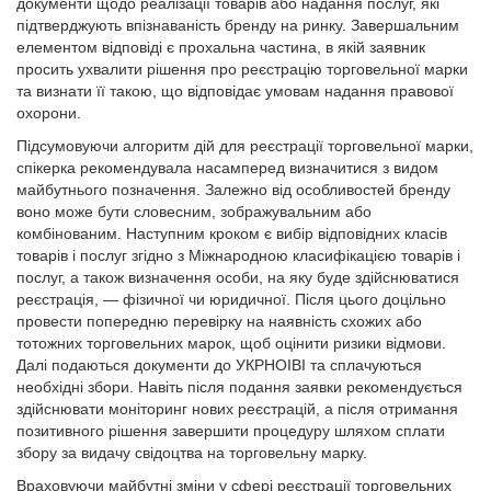
документи щодо реалізації товарів або надання послуг, які
підтверджують впізнаваність бренду на ринку. Завершальним
елементом відповіді є прохальна частина, в якій заявник
просить ухвалити рішення про реєстрацію торговельної марки
та визнати її такою, що відповідає умовам надання правової
охорони.
Підсумовуючи алгоритм дій для реєстрації торговельної марки,
спікерка рекомендувала насамперед визначитися з видом
майбутнього позначення. Залежно від особливостей бренду
воно може бути словесним, зображувальним або
комбінованим. Наступним кроком є вибір відповідних класів
товарів і послуг згідно з Міжнародною класифікацією товарів і
послуг, а також визначення особи, на яку буде здійснюватися
реєстрація, — фізичної чи юридичної. Після цього доцільно
провести попередню перевірку на наявність схожих або
тотожних торговельних марок, щоб оцінити ризики відмови.
Далі подаються документи до УКРНОІВІ та сплачуються
необхідні збори. Навіть після подання заявки рекомендується
здійснювати моніторинг нових реєстрацій, а після отримання
позитивного рішення завершити процедуру шляхом сплати
збору за видачу свідоцтва на торговельну марку.
Враховуючи майбутні зміни у сфері реєстрації торговельних