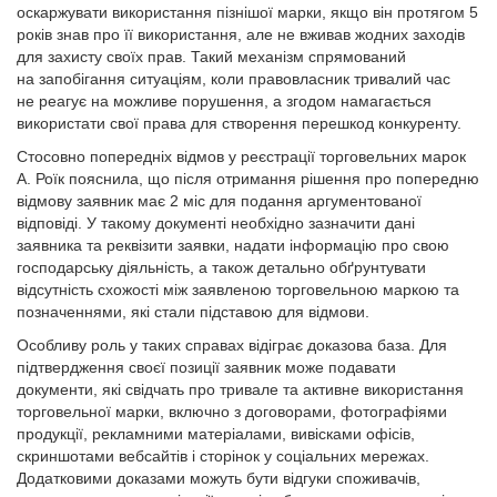
оскаржувати використання пізнішої марки, якщо він протягом 5
років знав про її використання, але не вживав жодних заходів
для захисту своїх прав. Такий механізм спрямований
на запобігання ситуаціям, коли правовласник тривалий час
не реагує на можливе порушення, а згодом намагається
використати свої права для створення перешкод конкуренту.
Стосовно попередніх відмов у реєстрації торговельних марок
А. Роїк пояснила, що після отримання рішення про попередню
відмову заявник має 2 міс для подання аргументованої
відповіді. У такому документі необхідно зазначити дані
заявника та реквізити заявки, надати інформацію про свою
господарську діяльність, а також детально обґрунтувати
відсутність схожості між заявленою торговельною маркою та
позначеннями, які стали підставою для відмови.
Особливу роль у таких справах відіграє доказова база. Для
підтвердження своєї позиції заявник може подавати
документи, які свідчать про тривале та активне використання
торговельної марки, включно з договорами, фотографіями
продукції, рекламними матеріалами, вивісками офісів,
скриншотами вебсайтів і сторінок у соціальних мережах.
Додатковими доказами можуть бути відгуки споживачів,