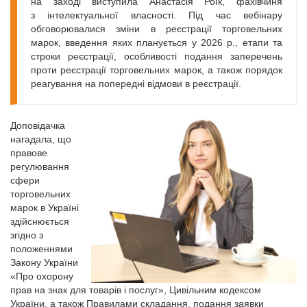
на заході виступила Анастасія Роїк, фахівчиня
з інтелектуальної власності. Під час вебінару
обговорювалися зміни в реєстрації торговельних
марок, введення яких планується у 2026 р., етапи та
строки реєстрації, особливості подання заперечень
проти реєстрації торговельних марок, а також порядок
реагування на попередні відмови в реєстрації.
Доповідачка
нагадала, що
правове
регулювання
сфери
торговельних
марок в Україні
здійснюється
згідно з
положеннями
Закону України
«Про охорону
прав на знак для товарів і послуг», Цивільним кодексом
України, а також Правилами складання, подання заявки