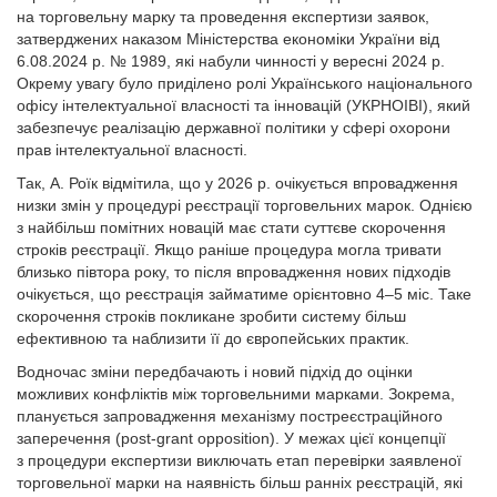
на торговельну марку та проведення експертизи заявок,
затверджених наказом Міністерства економіки України від
6.08.2024 р. № 1989, які набули чинності у вересні 2024 р.
Окрему увагу було приділено ролі Українського національного
офісу інтелектуальної власності та інновацій (УКРНОІВІ), який
забезпечує реалізацію державної політики у сфері охорони
прав інтелектуальної власності.
Так, А. Роїк відмітила, що у 2026 р. очікується впровадження
низки змін у процедурі реєстрації торговельних марок. Однією
з найбільш помітних новацій має стати суттєве скорочення
строків реєстрації. Якщо раніше процедура могла тривати
близько півтора року, то після впровадження нових підходів
очікується, що реєстрація займатиме орієнтовно 4–5 міс. Таке
скорочення строків покликане зробити систему більш
ефективною та наблизити її до європейських практик.
Водночас зміни передбачають і новий підхід до оцінки
можливих конфліктів між торговельними марками. Зокрема,
планується запровадження механізму постреєстраційного
заперечення (post-grant opposition). У межах цієї концепції
з процедури експертизи виключать етап перевірки заявленої
торговельної марки на наявність більш ранніх реєстрацій, які