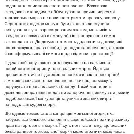
подання та опис заявленого позначення. Важливою
складовою є юридичне обґрунтування причин, через які
торговельна марка не повинна отримати правову охорону.
Серед таких підстав можуть бути схожість до ступеня
змішування з уже зареєстрованим знаком, можливість
введення споживачів в оману або інші порушення вимог
законодавства. До документа мають додаватися докази, які
підтверджують права особи, що подає заперечення, а також
чітко сформульовані вимоги щодо відмови в реєстрації.
Під час вебінару також наголошувалося на важливості
постійного моніторингу торговельних марок. Йдеться
про систематичне відстеження нових заявок та реєстрацій
з метою своєчасного виявлення позначень, які можуть
порушувати права власника бренду. Такий моніторинг
дозволяє оперативно подавати заперечення, знижувати ризики
недобросовісної конкуренції та уникати значних витрат
на подальші судові спори.
Ще однією темою стала концепція мовчазної згоди, яка
набуває все більшого значення в європейській практиці захисту
прав на торговельні марки. Її суть полягає в тому, що власник
більш ранньої торговельної марки може втратити можливість