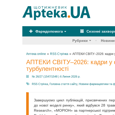
Фармдопомога
Сезонні захво
Рубрики
Новини
»
»
Аптека online
RSS Стрічка
АПТЕКИ СВІТУ–2026: кадри у 
АПТЕКИ СВІТУ–2026: кадри у ф
турбулентності
№ 26/27 (1547/1548 ) 6 Липня 2026 р.
RSS Стрічка
,
Головна стаття сайту
,
Новини фармацевтики та ф
Завершуємо цикл публікацій, присвячених пер
до нової моделі ринку», який відбувся 28 трав
Research», «МОРІОН» за партнерської підтрим