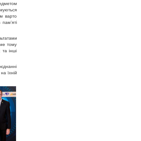
редметом
рмуються
ям варто
 пам’яті
льтатами
аме тому
 та інші
оєднанні
на їхній