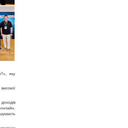
и?», яку
високої
 доходів
онлайн,
 шукають