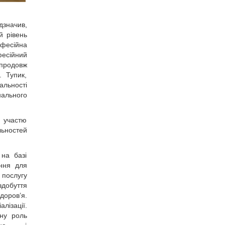
дзначив,
й рівень
офесійна
фесійний
упродовж
. Тупик,
альності
нального
а участю
ьностей
 на базі
ання для
 послугу
здобуття
доров’я.
лізації.
чну роль