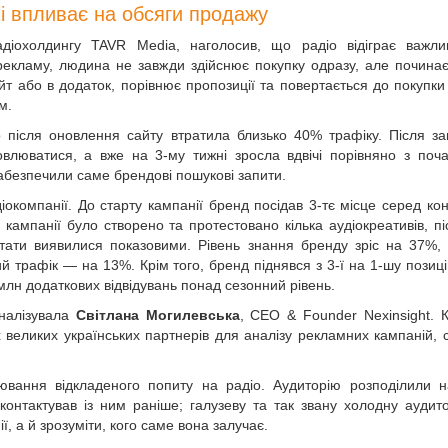
 і впливає на обсяги продажу
адіохолдингу TAVR Media, наголосив, що радіо відіграє важли
 рекламу, людина не завжди здійснює покупку одразу, але почина
т або в додаток, порівнює пропозиції та повертається до покупки 
м.
 після оновлення сайту втратила близько 40% трафіку. Після за
новлюватися, а вже на 3-му тижні зросла вдвічі порівняно з поч
абезпечили саме брендові пошукові запити.
окомпанії. До старту кампанії бренд посідав 3-тє місце серед кон
кампанії було створено та протестовано кілька аудіокреативів, пі
ати виявилися показовими. Рівень знан­ня бренду зріс на 37%, к
й трафік — на 13%. Крім того, бренд піднявся з 3-ї на 1-шу позиц
млн додаткових відвідувань понад сезонний рівень.
аналізувала
Світлана Могилевська
, CEO & Founder Nexinsight. 
 великих українських партнерів для аналізу рекламних кампаній, с
вання відкладеного попиту на радіо. Аудиторію розподілили н
е контактував із ним раніше; галузеву та так звану холодну аудит
, а й зрозуміти, кого саме вона залучає.