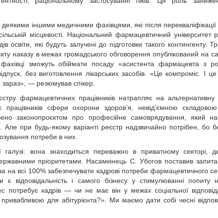
стентності, раціо­нальному застосуванні ліків. Ця роль зани
деякими іншими медичними фахівцями, які після перекваліфікації
сільській місцевості. Національний фармацевтичний університет 
освіти, які будуть залучені до підготовки такого контингенту. Тр
оєкту наказу в межах громадського обговорення опублікований на с
 фахівці зможуть обіймати посаду «асистента фармацевта з ро
ідпуск, без виготовлення лікарських засобів. «Це компроміс. І ц
о зараз», — резюмував спікер.
єстру фармацевтичних працівників натрапляє на альтернативну
 працівників сфери охорони здоров’я, невід’ємною складовою
чено законопроєктом про професійне самоврядування, який на
 Але при будь-якому варіанті реєстр надзвичайно потрібен, бо б
озування потреби в них.
галузі: вона знаходиться переважно в приватному секторі, д
державними пріоритетами. Насамкінець С. Убогов поставив запит
ава на всі 100% забезпечувати кадрові потреби фармацевтичного се
 є відповідальність і самого бізнесу у стимулюванні попиту 
с потребує кадрів — чи не має він у межах соціальної відповід
ривабливою для абітурієнта?». Ми маємо дати собі чесні відпові