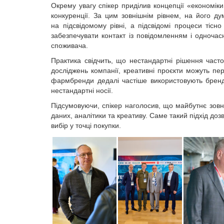
Окрему увагу спікер приділив концепції «економік
конкуренції. За цим зовнішнім рівнем, на його 
на підсвідомому рівні, а підсвідомі процеси тіс
забезпечувати контакт із повідом­ленням і одноча
споживача.
Практика свідчить, що нестандартні рішення час
досліджень компанії, креативні проєкти можуть п
фармбренди дедалі частіше використовують брендов
нестандартні носії.
Підсумовуючи, спікер наголосив, що майбутнє зов
даних, аналітики та креативу. Саме такий підхід до
вибір у точці покупки.