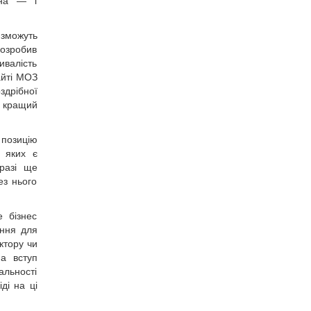
жена — і
 зможуть
розробив
ивалість
айті МОЗ
здрібної
е кращий
 позицію
 яких є
разі ще
ез нього
е бізнес
ання для
ктору чи
на вступ
альності
ді на ці