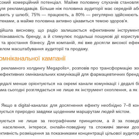
исокий комерційний потенціал. Майже половину слухачів становл
 для рекламодавців. Більше ніж половина аудиторії має середній а
увають у шлюбі, 75% — працюють, а 80% — регулярно здійснюють
теками, а майже половина активно цікавиться темою здоров’я.
 дійшла висновку, що радіо залишається ефективним інструме
пізнаваність бренду, а й стимулює подальші пошукові дії користув
та зростання бізнесу. Для компаній, які вже досягли високої ефек
ерелом масштабування аудиторії та продажу.
мніканальної кампанії
R&D рекламного холдингу Megapolis+, розповів про трансформацію зо
і ефективних омніканальних комунікацій для фармацевтичних бренді
едалі менше орієнтуються на окремі канали комунікації і дедалі 
ама сьогодні розглядається не лише як інструмент охоплення, а як
 Якщо в digital-каналах для досягнення ефекту необхідно 7–8 конт
ормується природно завдяки щоденним маршрутам людей містом.
ануються не лише за географічним принципом, а й за поведі
ь населення, інтереси, онлайн-поведінку та споживчі звички до
ктивність розміщення за показниками концентрації цільової аудиторі