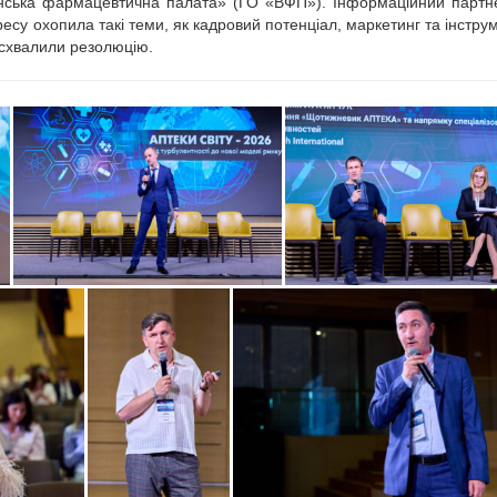
раїнська фармацевтична палата» (ГО «ВФП»). Інформаційний парт
су охопила такі теми, як кадровий потенціал, маркетинг та інстру
 схвалили резолюцію.