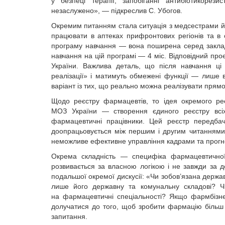
у безпеці терапії, запобіганні антибіотикорези
незаслужено», — підкреслив С. Убогов.
Окремим питанням стала ситуація з медсестрами й 
працювати в аптеках прифронтових регіонів та в 
програму навчання — вона поширена серед закладів 
навчання на цій програмі — 4 міс. Відповідний пр
України. Важлива деталь, що після навчання ці
реалізації» і матимуть обмежені функції — лише в
варіант із тих, що реально можна реалізувати прям
Щодо реєстру фармацевтів, то ідея окремого ре
МОЗ України — створення єдиного реєстру всіх
фармацевтичні працівники. Цей реєстр передба
доопрацьовується між першим і другим читаннями.
неможливе ефективне управління кадрами та прогн
Окрема складність — специфіка фармацевтичної 
розвивається за власною логікою і не завжди за 
подальшої окремої дискусії: «Чи зобов’язана держ
лише його державну та комунальну складові? Чи
на фармацевтичні спеціальності? Якщо фармбізне
долучатися до того, щоб зробити фармацію більш п
запитання.