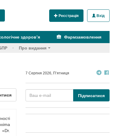
Реєстрація
Вхід
ологічне здоров’я
Фармзамовлення
БПР
Про видання
7 Серпня 2026, П’ятниця
итися
Підписатися
ності
oxima
 «Dr.