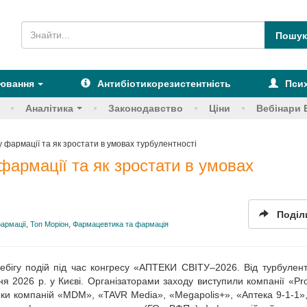
рювання
Антибіотикорезистентність
Псих
Аналітика
Законодавство
Ціни
Вебінари 
фармації та як зростати в умовах турбулентності
армації та як зростати в умовах
Поділ
армації
,
Топ Моріон
,
Фармацевтика та фармація
ебігу подій під час конгресу «АПТЕКИ СВІТУ–2026. Від турбулент
ня 2026 р. у Києві. Організаторами заходу виступили компанії «Pr
ки компаній «MDM», «TAVR Media», «Megapolis+», «Аптека 9-1-1»,