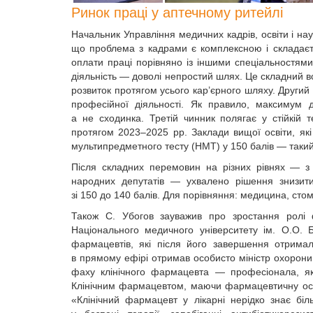
Ринок праці у аптечному ритейлі
Начальник Управління медичних кадрів, освіти і на
що проблема з кадрами є комплексною і складаєть
оплати праці порівняно із іншими спеціальностям
діяльність — доволі непростий шлях. Це складний в
розвиток протягом усього кар’єрного шляху. Другий
професійної діяльності. Як правило, максимум д
а не сходинка. Третій чинник полягає у стійкій т
протягом 2023–2025 рр. Заклади вищої освіти, які
мультипредметного тесту (НМТ) у 150 балів — такий 
Після складних перемовин на різних рівнях — з 
народних депутатів — ухвалено рішення знизит
зі 150 до 140 балів. Для порівняння: медицина, стом
Також С. Убогов зауважив про зростання ролі ф
Національного медичного університету ім. О.О.
фармацевтів, які після його завершення отрима
в прямому ефірі отримав особисто міністр охорони
фаху клінічного фармацевта — професіонала, як
Клінічним фармацевтом, маючи фармацевтичну освіт
«Клінічний фармацевт у лікарні нерідко знає біл