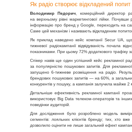
Як радіо створює відкладений попит
Володимир Педорич
, комерційний директор р
на верхньому рівні маркетингової лійки. Почувши
інформацію про бренд у Google, переходить на сай
Саме цей механізм і називають відкладеним попито
Як приклад наведено кейс компанії Secur UA, що
тижневої радіокампанії відвідуваність почала від
показниками. При цьому 72% додаткового трафіку з
Спікер навів ще один успішний кейс рекламної раді
за популярністю пошукових запитів. Для рекламної 
запущено 6-тижневе розміщення на радіо. Результ
брендових пошукових запитів — на 60%, а загальни
конкурентів у пошуку, а кампанія залучила майже 2 
Детальніше ефективність рекламної кампанії про
використовує Big Data телеком-операторів та інших
поведінки аудиторій.
Для дослідження було розроблено модель вимірю
сегментів: лояльних клієнтів бренду; тих, хто вж
дозволило оцінити не лише загальний ефект кампанії