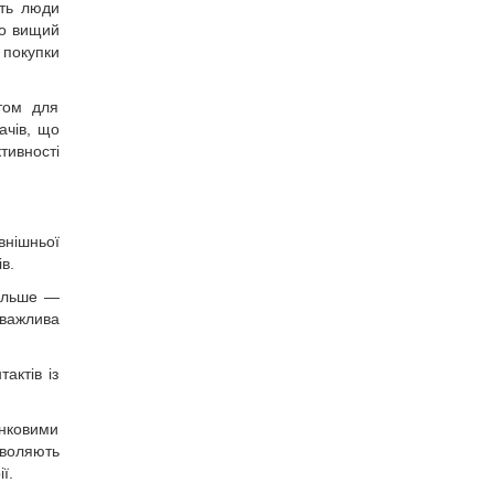
ять люди
бо вищий
 покупки
нтом для
ачів, що
тивності
внішньої
в.
більше —
 важлива
актів із
нковими
зволяють
ї.