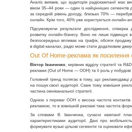
Аналіз виявив, що аудиторія радіокампанії має в
віком 35–44 роки — один із найцінніших сегментів
за середній рівень доходу, близько 70% — переб
онлайн. Крім того, 40% уже користуються онлайн-ап
Підсумовуючи результати дослідження, спікерка
розвитку онлайн-бізнесу. Воно не лише підвищує в
безпосередньо впливає на трафік, обсяги продажу 
в digital-каналах, радіо може стати додатковим дж
Out Of Home-реклама як посилення о
Віктор Іванченко
, керівник відділу стратегії та 
реклами (Out of Home — OOH) та її роль у побудов
Головний тренд полягає в тому, що рекламодавці д
на пошук своєї аудиторії. Саме тому зовнішня рекл
частина омніканальної стратегії.
Однією з переваг OOH є висока частота контактів.
рекламою, то в зовнішній рекламі така частота ф
За словами В. Іванченка, сучасні кампанії пл
характеристиками аудиторії. Дані про мобільніст
формувати вузькі цільові сегменти та оцінювати ефе