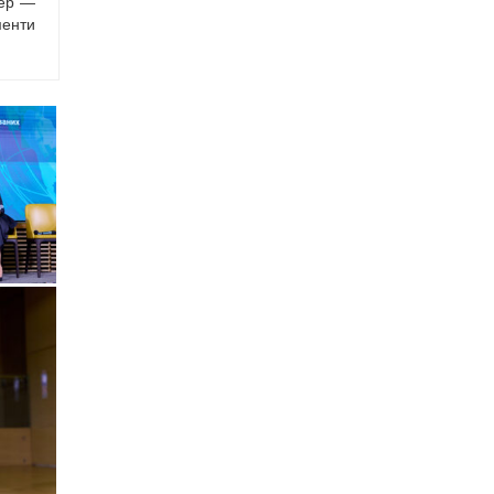
нер —
менти