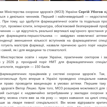
уки Міністерства охорони здоров’я (МОЗ) України
Сергій Убогов
ві
ся з декількох чинників. Перший і найочевидніший — недостатні
и. При тому, що здобуття фармацевтичної освіти та подальша пр
ступ, проміжні іспити, інтернатура, обов’язковий безперервний про
 чинник — це відсутність реальної вертикалі кар’єрного зростання 
ля фармацевта-першостільника — завіду­вач невеличкої аптеки
енденції зменшення кількості вступників на фармацевтичні спеці
 готують магістрів фармації, назвали причиною цього поріг націо­
самий, як і для медицини та стоматології.
Міністерством освіти і науки України, практичним сектором і з
и у 2026 р. прохідний поріг НМТ для фармацевтичних спеціал
атологія, педіатрія — 150 балів.
армацевтичних працівників у системі охорони здоров’я. Так,
 Богомольця було вперше в Україні проведено спеціальне навч
ли право проводити вакцинацію в умовах аптеки. Першим таку
 здоров’я Віктор Ляшко. Крім того, МОЗ розширив можливості для 
ий сьогодні є надзвичайно затребуваним у закладах охорони з
у, можна стати вже за пів року — через навчання на циклі спеціа
ьше за лікаря певної спеціальності. Він може відігравати крити