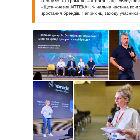
Reddy’s» та Громадської організації «Всеук
«Щотижневик АПТЕКА». Фінальна частина конгре
зростання брендів. Наприкінці заходу учасники