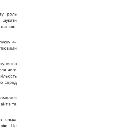
ву роль
є шукати
пізніше.
пуску 4-
атковими
курентів
сля чого
ількість
ію серед
Компанія
айтів та
а кілька
орію. Це