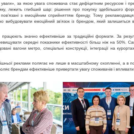
и уваги», за якою увага споживача стає дефіцитним ресурсом і п
думку, лежить глибший шар: рішення про покупку здебільшого фо
но пов’язані з емоційним сприйняттям бренду. Тому рекламо­давц
сно вибудовувати емоційний зв’язок із брендом, який залишиться в
то працюють значно ефективніше за традиційні формати. За резу
еревищувати середні показники ефективності більш ніж на 50%. С
ані вагони метро, спеціальні конструкції, інтеграції на курортах
нішньої реклами полягає не лише в масштабному охопленні, а в п
зволяє брендам ефективніше привертати увагу споживачів і впливати 