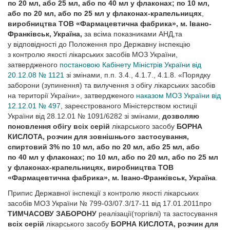
по 20 мл, або 25 мл, або по 40 мл у флаконах; по 10 мл,
або по 20 мл, або по 25 мл у флаконах-крапельницях
,
виробництва ТОВ «Фармацевтична фабрика», м. Івано-
Франківськ, Україна,
за всіма показниками АНД,та
у відповідності до Положення про Державну інспекцію
з контролю якості лікарських засобів МОЗ України,
затвердженого
постановою Кабінету Міністрів України від
20.12.08 № 1121
зі змінами, п.п. 3.4., 4.1.7., 4.1.8. «Порядку
заборони (зупинення) та вилучення з обігу лікарських засобів
на території України», затвердженого
наказом МОЗ України від
12.12.01 № 497
, зареєстрованого Міністерством юстиції
України від 28.12.01 № 1091/6282 зі змінами,
дозволяю
поновлення обігу всіх серій
лікарського засобу
БОРНА
КИСЛОТА, розчин для зовнішнього застосування,
спиртовий 3% по 10 мл, або по 20 мл, або 25 мл, або
по 40 мл у флаконах; по 10 мл, або по 20 мл, або по 25 мл
у флаконах-крапельницях, виробництва ТОВ
«Фармацевтична фабрика», м. Івано-Франківськ, Україна
.
Припис Державної інспекції з контролю якості лікарських
засобів МОЗ України № 799-03/07.3/17-11 від 17.01.2011про
ТИМЧАСОВУ ЗАБОРОНУ
реалізації(торгівлі) та застосування
всіх серій
лікарського засобу
БОРНА КИСЛОТА, розчин для