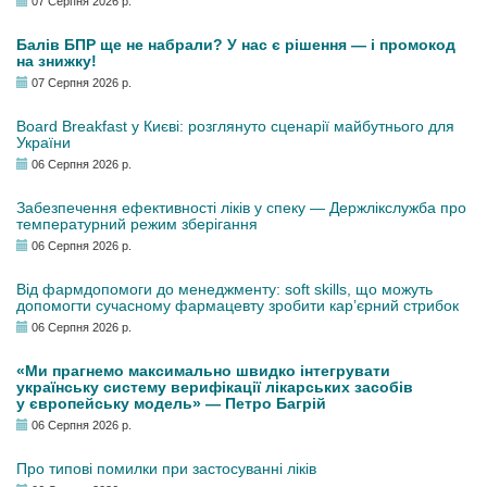
07 Серпня 2026 р.
Балів БПР ще не набрали? У нас є рішення — і промокод
на знижку!
07 Серпня 2026 р.
Board Breakfast у Києві: розглянуто сценарії майбутнього для
України
06 Серпня 2026 р.
Забезпечення ефективності ліків у спеку — Держлікслужба про
температурний режим зберігання
06 Серпня 2026 р.
Від фармдопомоги до менеджменту: soft skills, що можуть
допомогти сучасному фармацевту зробити кар’єрний стрибок
06 Серпня 2026 р.
«Ми прагнемо максимально швидко інтегрувати
українську систему верифікації лікарських засобів
у європейську модель» — Петро Багрій
06 Серпня 2026 р.
Про типові помилки при застосуванні ліків