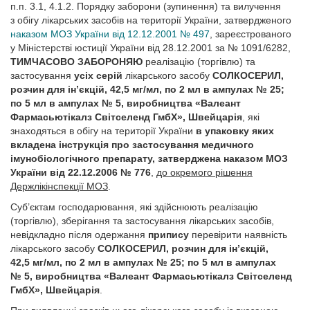
п.п. 3.1, 4.1.2. Порядку заборони (зупинення) та вилучення
з обігу лікарських засобів на території України, затвердженого
наказом МОЗ України від 12.12.2001 № 497
, зареєстрованого
у Міністерстві юстиції України від 28.12.2001 за № 1091/6282,
ТИМЧАСОВО ЗАБОРОНЯЮ
реалізацію (торгівлю) та
застосування
усіх серій
лікарського засобу
СОЛКОСЕРИЛ,
розчин для ін’єкцій, 42,5 мг/мл, по 2 мл в ампулах № 25;
по 5 мл в ампулах № 5, виробництва «Валеант
Фармасьютікалз Світселенд ГмбХ», Швейцарія
, які
знаходяться в обігу на території України
в упаковку яких
вкладена інструкція про застосування медичного
імунобіологічного препарату, затверджена наказом МОЗ
України від 22.12.2006 № 776
,
до окремого рішення
Держлікінспекції МОЗ
.
Суб’єктам господарювання, які здійснюють реалізацію
(торгівлю), зберігання та застосування лікарських засобів,
невідкладно після одержання
припису
перевірити наявність
лікарського засобу
СОЛКОСЕРИЛ,
розчин для ін’єкцій,
42,5 мг/мл, по 2 мл в ампулах № 25; по 5 мл в ампулах
№ 5, виробництва «Валеант Фармасьютікалз Світселенд
ГмбХ», Швейцарія
.