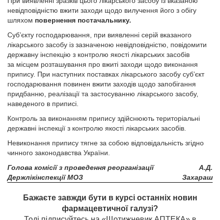
При виявленні зразків цього лікарського засобу із вказаною
невідповідністю вжити заходи щодо вилучення його з обігу
шляхом
повернення постачальнику.
Суб’єкту господарювання, при виявленні серій вказаного
лікарського засобу із зазначеною невідповідністю, повідомити
державну інспекцію з контролю якості лікарських засобів
за місцем розташування про вжиті заходи щодо виконання
припису. При наступних поставках лікарського засобу суб’єкт
господарювання повинен вжити заходів щодо запобігання
придбанню, реалізації та застосуванню лікарського засобу,
наведеного в приписі.
Контроль за виконанням припису здійснюють територіальні
державні інспекції з контролю якості лікарських засобів.
Невиконання припису тягне за собою відповідальність згідно
чинного законодавства України.
Голова комісії з проведення реорганізації
А.Д.
Держлікінспекції МОЗ
Захараш
Бажаєте завжди бути в курсі останніх новин
фармацевтичної галузі?
Тоді підписуйтесь на «Щотижневик АПТЕКА» в