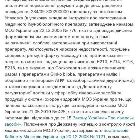
аналітичної нормативної документації до реєстраційного
посвідчення 284/09-300200000 препарату за показником
Упаковка (в упаковку вкладена інструкція про застосування
медичного імунобіологічного препарату, затверджена наказом
МОЗ України від 22.12.2006 № 776, яка не відповідає дійсним
фармакологічним властивостям препарату, а саме
не зазначені: особливі застереження при використанні
препарату, які стосуються ниркової недостатності, порушень
серцевого ритму, інфаркту міокарду і т.д; протипоказання —
алергія на молоко і підвищена чутливість до Е210, Е214, Е216,
Е218, та не вказано, що Солкосерил не можна призначати
разом з препаратами Ginko biloba, препаратами калію і
обережно з інгібіторами АПФ, калійзберігаючими діуретинами),
а також одержання повідомлення від Департаменту
регуляторної політики у сфері обігу лікарських засобів та
продукції у системі охорони здоров’я МОЗ України про те, що
чинною на сьогодні є інструкція, затверджена наказом МОЗ
України від 21.05.2010 № 425, яка містить вищезазначену
інформацію, відповідно до ст. 15
Закону України «Про лікарські
засоби»
, Положення про Державну інспекцію з контролю якості
лікарських засобів МОЗ України, затвердженого
постановою
Кабінету Міністрів України від 20.12.2008 № 1121
, із змінами,