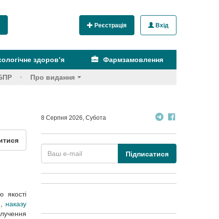
Реєстрація
Вхід
ологічне здоров’я
Фармзамовлення
БПР
Про видання
8 Серпня 2026, Субота
итися
Підписатися
ю якості
и,
наказу
илучення