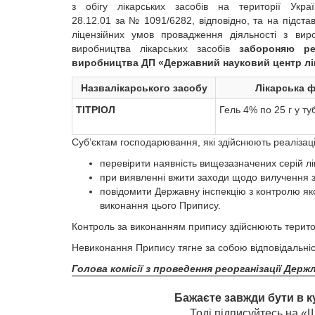
з обігу лікарських засобів на території Украї
28.12.01 за № 1091/6282, відповідно, та на підс
ліцензійних умов провадження діяльності з вир
виробництва лікарських засобів
забороняю ре
виробництва ДП
«Державний науковий центр ліка
Назва
лікарського
засобу
Лікарська
ф
ТІТРІОЛ
Гель 4% по 25 г у ту
Суб’єктам господарювання, які здійснюють реалізацію
перевірити наявність вищезазначених серій лі
при виявленні вжити заходи щодо вилучення 
повідомити Державну інспекцію з контролю яко
виконання цього Припису.
Контроль за виконанням припису здійснюють територі
Невиконання Припису тягне за собою відповідальніс
Голова комісії з проведення реорганізації Держл
Бажаєте завжди бути в к
Тоді підписуйтесь на 