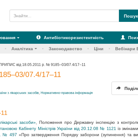
рювання
Антибіотикорезистентність
Псих
Аналітика
Законодавство
Ціни
Вебінари 
ПРИПИС від 18.05.2011 р. № 9185–03/07.4/17–11
185–03/07.4/17–11
Поділ
їни з лікарських засобів
,
Нормативно-правова інформація
–11
лікарські засоби»
, Положення про Державну інспекцію з контрол
тановою Кабінету Міністрів України від 20.12.08 № 1121
із змінам
01 № 497
«Про затвердження Порядку заборони (зупинення) та в