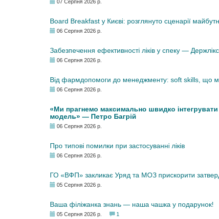
07 Серпня 2026 р.
Board Breakfast у Києві: розглянуто сценарії майбут
06 Серпня 2026 р.
Забезпечення ефективності ліків у спеку — Держлі
06 Серпня 2026 р.
Від фармдопомоги до менеджменту: soft skills, що
06 Серпня 2026 р.
«Ми прагнемо максимально швидко інтегрувати у
модель» — Петро Багрій
06 Серпня 2026 р.
Про типові помилки при застосуванні ліків
06 Серпня 2026 р.
ГО «ВФП» закликає Уряд та МОЗ прискорити затвер
05 Серпня 2026 р.
Ваша філіжанка знань — наша чашка у подарунок!
05 Серпня 2026 р.
1