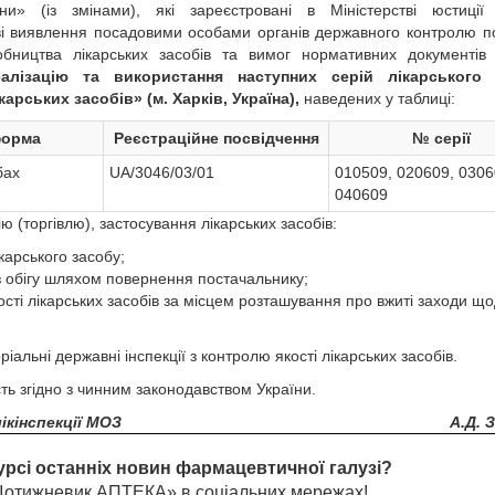
ни» (із змінами), які зареєстровані в Міністерстві юстиції
таві виявлення посадовими особами органів державного контролю 
обництва лікарських засобів та вимог нормативних документів
алізацію та використання наступних серій лікарського 
рських засобів» (м. Харків, Україна),
наведених у таблиці:
орма
Реєстраційне посвідчення
№ серії
бах
UA/3046/03/01
010509, 020609, 0306
040609
 (торгівлю), застосування лікарських засобів:
карського засобу;
з обігу шляхом повернення постачальнику;
сті лікарських засобів за місцем розташування про вжиті заходи щ
альні державні інспекції з контролю якості лікарських засобів.
ть згідно з чинним законодавством України.
ікінспекції МОЗ
А.Д. 
урсі останніх новин фармацевтичної галузі?
«Щотижневик АПТЕКА» в соціальних мережах!