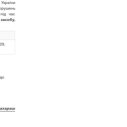
 України
порушень
 під час
засобу,
09,
одо
Захараш