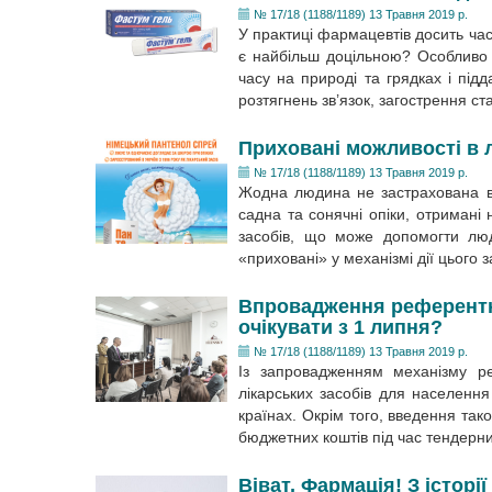
№ 17/18 (1188/1189) 13 Травня 2019 р.
У практиці фармацевтів досить ча
є найбільш доцільною? Особливо 
часу на природі та грядках і під
розтягнень зв’язок, загострення с
Приховані можливості в 
№ 17/18 (1188/1189) 13 Травня 2019 р.
Жодна людина не застрахована ві
садна та сонячні опіки, отримані 
засобів, що може допомогти люд
«приховані» у механізмі дії цього
Впровадження референтно
очікувати з 1 липня?
№ 17/18 (1188/1189) 13 Травня 2019 р.
Із запровадженням механізму ре
лікарських засобів для населення 
країнах. Окрім того, введення та
бюджетних коштів під час тендерних
Віват, Фармація! З істор