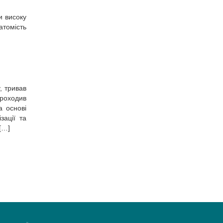
и високу
атомість
, тривав
проходив
а основі
зації та
[…]