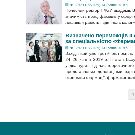
№ 17/18 (1188/1189) 13 Травня 2019 р.
Почесний ректор НФаУ академік В.
значимість праці фахівців у сфері
лишивши радість і вдячність колег»
Визначено переможців ІІ 
за спеціальністю «Фарма
№ 17/18 (1188/1189) 13 Травня 2019 р.
Захід, який уже третій рік поспіл
24–26 квітня 2019 р. ІІ етап Все
у два тури. Під час теоретичного
представлених делегаціями варіанті
економіки фармації, фармакогнозії
1