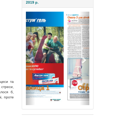
2019 р.
Предыдущая
Следующая
оцеси та
Страница 2
 стреси,
алося б,
і, проте