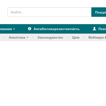
рювання
Антибіотикорезистентність
Псих
Аналітика
Законодавство
Ціни
Вебінари 