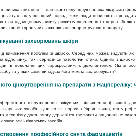
сто виникає питання — для якого виду порушень яка лікарська фо
це актуально у весняний період, коли люди починають проводит
даються підвищеному ризику розвитку запалення і гострого болю в
тарих травм і хронічних захворювань опорно-рухового апарату.
лікуванні захворювань шкіри
д виникнення проблем зі шкірою. Серед них можна виділити як 
на відпочинку, так і серйозніші патологічні стани. Одним із широко
ині в подоланні цих «прикростей», є декспантенол. Які ж осо
 засобу та у яких саме випадках його можна застосовувати?
го ціноутворення на препарати з Нацпереліку: 
ферентного ціноутворення очікується підвищення фізичної дос
лікарських засобів, ціна на які наразі в Україні вища, ніж у реф
кого механізму дасть змогу державі контролювати раціональне вико
 закупівель лікарських засобів.
ії створення професійного свята фармацевтів