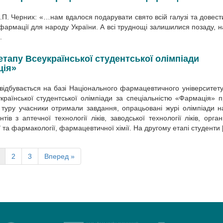
П. Черних: «…нам вдалося подарувати свято всій галузі та довест
 фармації для народу України. А всі труднощі залишилися позаду, н
.
етапу Всеукраїнської студентської олімпіади
ція»
ь відбувається на базі Національного фармацевтичного університету
української студентської олімпіади за спеціальністю «Фармація» 
 туру учасники отримали завдання, опрацьовані журі олімпіади н
в з аптечної технології ліків, заводської технології ліків, органі
 та фармакології, фармацевтичної хімії. На другому етапі студенти 
2
3
Вперед »