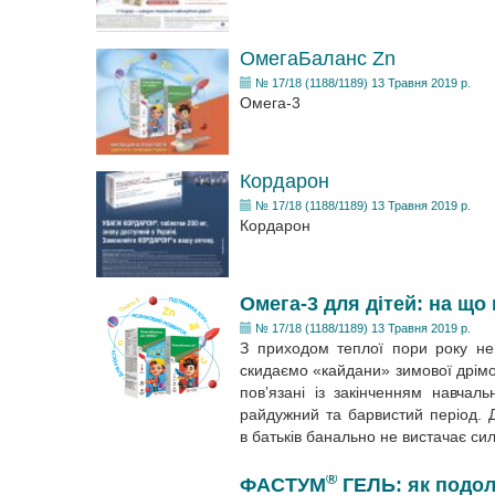
ОмегаБаланс Zn
№ 17/18 (1188/1189) 13 Травня 2019 р.
Омега-3
Кордарон
№ 17/18 (1188/1189) 13 Травня 2019 р.
Кордарон
Омега-3 для дітей: на що
№ 17/18 (1188/1189) 13 Травня 2019 р.
З приходом теплої пори року не 
скидаємо «кайдани» зимової дрімот
пов’язані із закінченням навчал
райдужний та барвистий період. 
в батьків банально не вистачає си
®
ФАСТУМ
ГЕЛЬ: як подола