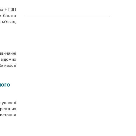
рма НПЗП
и багато
 м’язах,
звичайні
 відомих
бливості
чого
тупності
ерентних
ристання