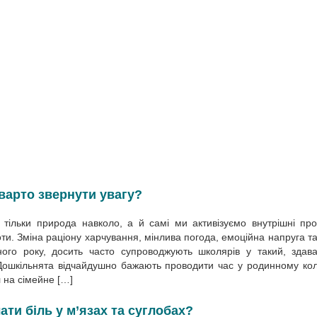
 варто звернути увагу?
тільки природа навколо, а й самі ми активізуємо внутрішні пр
и. Зміна раціону харчування, мінлива погода, емоційна напруга та
ьного року, досить часто супроводжують школярів у такий, здав
Дошкільнята відчайдушно бажають проводити час у родинному кол
л на сімейне […]
ти біль у м’язах та суглобах?