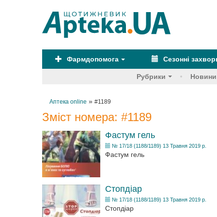
Фармдопомога
Сезонні захво
Рубрики
Новини
»
Аптека online
#1189
Зміст номера:
#1189
Фастум гель
№ 17/18 (1188/1189) 13 Травня 2019 р.
Фастум гель
Стопдіар
№ 17/18 (1188/1189) 13 Травня 2019 р.
Стопдіар