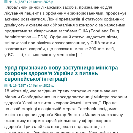
№ 16 (1387 ) 24 Квітня 2023 р.
Глобальний ринок лікарських засобів, призначених для
лікування пацієнтів з орфанними захворюваннями, продовжує
активно розвиватися. Лончі препаратів зі статусом орфанних
домінують у схваленнях Управління з контролю за харчовими
продуктами та лікарськими засобами США (Food and Drug
Administration — FDA). Орфанний статус надається лікам,
які показані при рідкісних захворюваннях, у США такими
вважаються хвороби, що вражають менше 200 тис. осіб,
у ЄС — ті, які виявляють у менш ніж […]
Уряд призначив нову заступницю міністра
охорони здоров’я України з питань
європейської інтеграції
№ 16 (1387 ) 24 Квітня 2023 р.
18 квітня під час засідання Уряду погоджено призначення
Марини Слободніченко на посаду заступниці міністра охорони
здоров’я України з питань європейської інтеграції. Про це
на своїй сторінці в соціальній мережі Facebook повідомив
міністр охорони здоров’я Віктор Ляшко. «Марина має значну
експертизу в нормотворчій діяльності у сфері охорони
здоров’я. Тривалий час працювала над адаптацією
законодавства України до положень права Європейського