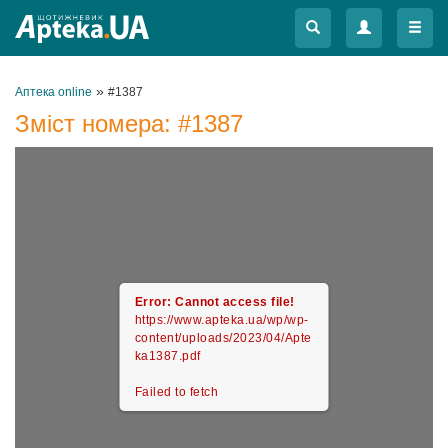
Меню
Меню
»
Аптека online
#1387
Зміст номера:
#1387
Error: Cannot access file!
https://www.apteka.ua/wp/wp-
content/uploads/2023/04/Apte
ka1387.pdf
Failed to fetch