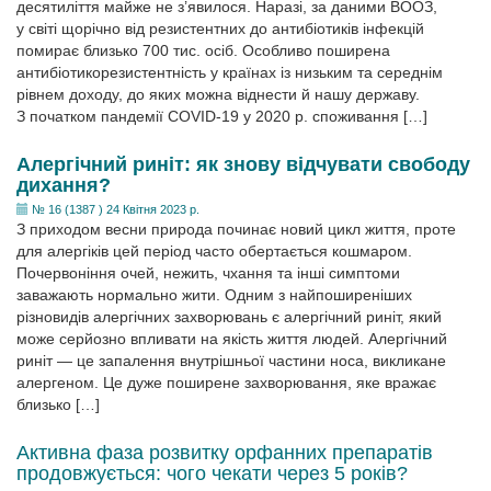
десятиліття майже не з’явилося. Наразі, за даними ВООЗ,
у світі щорічно від резистентних до антибіотиків інфекцій
помирає близько 700 тис. осіб. Особливо поширена
антибіотикорезистентність у країнах із низьким та середнім
рівнем доходу, до яких можна віднести й нашу державу.
З початком пандемії COVID-19 у 2020 р. споживання […]
Алергічний риніт: як знову відчувати свободу
дихання?
№ 16 (1387 ) 24 Квітня 2023 р.
З приходом весни природа починає новий цикл життя, проте
для алергіків цей період часто обертається кошмаром.
Почервоніння очей, нежить, чхання та інші симптоми
заважають нормально жити. Одним з найпоширеніших
різновидів алергічних захворювань є алергічний риніт, який
може серйозно впливати на якість життя людей. Алергічний
риніт — це запалення внутрішньої частини носа, викликане
алергеном. Це дуже поширене захворювання, яке вражає
близько […]
Активна фаза розвитку орфанних препаратів
продовжується: чого чекати через 5 років?