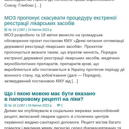
Союзу. Глибоко […]
МОЗ пропонує скасувати процедуру екстреної
реєстрації лікарських засобів
№ 16 (1387 ) 24 Квітня 2023 р.
МОЗ розробило та 18 квітня винесло на громадське
обговорення проєкт постанови КМУ «Деякі питання оптимізації
державної реєстрації лікарських засобів». Проєктом
пропонується визнати таким, що втратив чинність, Порядок
екстреної державної реєстрації лікарських засобів, медичних
імунобіологічних препаратів, препаратів крові, що
виробляються або постачаються в Україну протягом періоду дії
воєнного стану, під зобов’язання (далі — Порядок),
затверджений постановою КМУ від […]
Що і якою мовою має бути вказано
в паперовому рецепті на ліки?
№ 16 (1387 ) 24 Квітня 2023 р.
1
Днями ми опублікували в соціальних мережах знеособлений
рецепт, виписаний лікарем одного зі столичних центрів
первинної медико-санітарної допомоги. Рецепт містив багато
помилок і викликав жваву дискусію серед фармацевтичних та