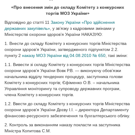
«
Про внесення змін до складу Комітету з конкурсних
торгів МОЗ України
»
Відповідно до статті 11
Закону України «Про здійснення
державних закупівель»
, у зв’язку з кадровими змінами у
Міністерстві охорони здоров’я України НАКАЗУЮ:
1. Внести до складу Комітету з конкурсних торгів Міністерства
охорони здоров’я України, затвердженого підпунктом 2.2.
пункту 2
наказу МОЗ України від 04.08.2010 № 650
, такі зміни:
1.1. Вивести зі складу Комітету з конкурсних торгів Міністерства
охорони здоров’я України Вовк Р.В. — виконуючу обов’язки
начальника відділу тендерних процедур, заступника голови
Комітету з конкурсних торгів; Єфіменко О.В. – начальника
Управління моніторингу та супроводу державних програм,
члена Комітету з конкурсних торгів.
1.2. Ввести до складу Комітету з конкурсних торгів Міністерства
охорони здоров’я України Дєєву І.І. – директора Департаменту
фінансово-ресурсного забезпечення та бухгалтерського обліку.
2. Контроль за виконанням наказу покласти на заступника
Міністра Копитова С.М.