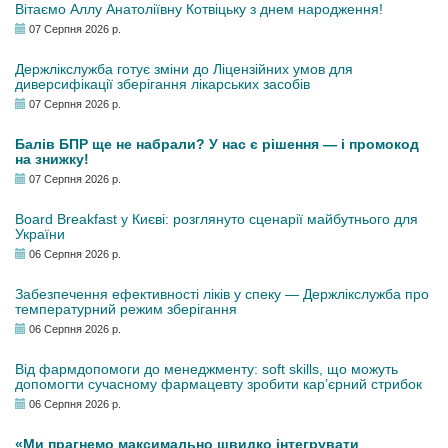
Вітаємо Аллу Анатоліївну Котвіцьку з днем народження!
07 Серпня 2026 р.
Держлікслужба готує зміни до Ліцензійних умов для
диверсифікації зберігання лікарських засобів
07 Серпня 2026 р.
Балів БПР ще не набрали? У нас є рішення — і промокод
на знижку!
07 Серпня 2026 р.
Board Breakfast у Києві: розглянуто сценарії майбутнього для
України
06 Серпня 2026 р.
Забезпечення ефективності ліків у спеку — Держлікслужба про
температурний режим зберігання
06 Серпня 2026 р.
Від фармдопомоги до менеджменту: soft skills, що можуть
допомогти сучасному фармацевту зробити кар’єрний стрибок
06 Серпня 2026 р.
«Ми прагнемо максимально швидко інтегрувати