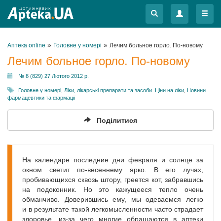
Меню
Меню
»
»
Аптека online
Головне у номері
Лечим больное горло. По-новому
Лечим больное горло. По-новому
№ 8 (829) 27 Лютого 2012 р.
Головне у номері
,
Ліки, лікарські препарати та засоби. Ціни на ліки
,
Новини
фармацевтики та фармації
Поділитися
На календаре последние дни февраля и солнце за
окном светит по-весеннему ярко. В его лучах,
пробивающихся сквозь штору, греется кот, забравшись
на подоконник. Но это кажущееся тепло очень
обманчиво. Доверившись ему, мы одеваемся легко
и в результате такой легкомысленности часто страдает
здоровье, из-за чего многие обращаются в аптеки