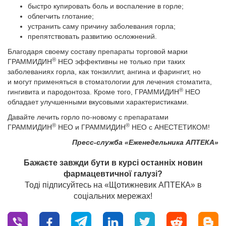
быстро купировать боль и воспаление в горле;
облегчить глотание;
устранить саму причину заболевания горла;
препятствовать развитию осложнений.
Благодаря своему составу препараты торговой марки
®
ГРАММИДИН
НЕО эффективны не только при таких
заболеваниях горла, как тонзиллит, ангина и фарингит, но
и могут применяться в стоматологии для лечения стоматита,
®
гингивита и пародонтоза. Кроме того, ГРАММИДИН
НЕО
обладает улучшенными вкусовыми характеристиками.
Давайте лечить горло по-новому с препаратами
®
®
ГРАММИДИН
НЕО и ГРАММИДИН
НЕО с АНЕСТЕТИКОМ!
Пресс-служба «Еженедельника АПТЕКА»
Бажаєте завжди бути в курсі останніх новин
фармацевтичної галузі?
Тоді підписуйтесь на «Щотижневик АПТЕКА» в
соціальних мережах!