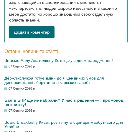
заключающийся в апеллировании к мнению т. н.
«экспертов», т. е. людей широко известных и в какой-то
мере достаточно хорошо знающими свою отдельную
область знаний.
Додати коментар
Останні новини та статті
Вітаємо Аллу Анатоліївну Котвіцьку з днем народження!
07 Серпня 2026 р.
Держлікслужба готує зміни до Ліцензійних умов для
диверсифікації зберігання лікарських засобів
07 Серпня 2026 р.
Балів БПР ще не набрали? У нас є рішення — і промокод
на знижку!
07 Серпня 2026 р.
Board Breakfast у Києві: розглянуто сценарії майбутнього для
України