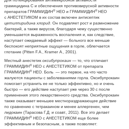
Для потенцирования антимикробной активности
грамицидина С и обеспечения противовирусной активности
®
®
препаратов ГРАММИДИН
НЕО и ГРАММИДИН
НЕО
с АНЕСТЕТИКОМ в их состав включен антисептик
цетилпиридина хлорид
. Он подавляет рост и размножение
бактерий, а также вирусов, благодаря чему существенно
уменьшается выраженность воспаления и, как следствие,
наступает ожидаемый эффект — больного все меньше
беспокоят неприятные ощущения в горле, облегчается
глотание (Pitten F.A., Kramer A., 2001).
Местный анестетик
оксибупрокаин
— то, что отличает
®
ГРАММИДИН
НЕО с АНЕСТЕТИКОМ от препарата
®
ГРАММИДИН
НЕО. Боль — это первое, на что часто
жалуются пациенты с заболеваниями горла. Оксибупрокаин
помогает устранить ее не только эффективно, но и очень
быстро — его действие наступает уже через 30 с после
применения этого лекарственного средства. Оксибупрокаин
также оказывает меньшее местнораздражающее действие
по сравнению с тетракаином и менее аллергенен, чем
лидокаин (Тарасова Г.Д. и соавт., 2011). Все это делает
®
ГРАММИДИН
НЕО с АНЕСТЕТИКОМ еще более
эффективным и безопасным, а также позволяет: