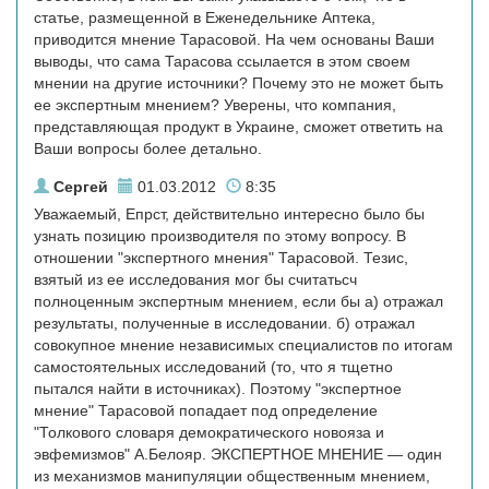
статье, размещенной в Еженедельнике Аптека,
приводится мнение Тарасовой. На чем основаны Ваши
выводы, что сама Тарасова ссылается в этом своем
мнении на другие источники? Почему это не может быть
ее экспертным мнением? Уверены, что компания,
представляющая продукт в Украине, сможет ответить на
Ваши вопросы более детально.
Сергей
01.03.2012
8:35
Уважаемый, Епрст, действительно интересно было бы
узнать позицию производителя по этому вопросу. В
отношении "экспертного мнения" Тарасовой. Тезис,
взятый из ее исследования мог бы считатьсч
полноценным экспертным мнением, если бы а) отражал
результаты, полученные в исследовании. б) отражал
совокупное мнение независимых специалистов по итогам
самостоятельных исследований (то, что я тщетно
пытался найти в источниках). Поэтому "экспертное
мнение" Тарасовой попадает под определение
"Толкового словаря демократического новояза и
эвфемизмов" А.Белояр. ЭКСПЕРТНОЕ МНЕНИЕ — один
из механизмов манипуляции общественным мнением,