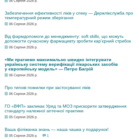
06 Серпня 2026 р.
Забезпечення ефективності ліків у спеку — Держлікслужба про
температурний режим зберігання
06 Серпня 2026 р.
Від фармдопомоги до менеджменту: soft skills, що можуть
допомогти сучасному фармацевту зробити кар’єрний стрибок
06 Серпня 2026 р.
«Ми прагнемо максимально швидко інтегрувати
українську систему верифікації лікарських засобів
у європейську модель» — Петро Багрій
06 Серпня 2026 р.
Про типові помилки при застосуванні ліків
06 Серпня 2026 р.
ГО «ВФП» закликає Уряд та МОЗ прискорити затвердження
стандарту належної аптечної практики
05 Серпня 2026 р.
Ваша філіжанка знань — наша чашка у подарунок!
05 Серпня 2026 р.
1