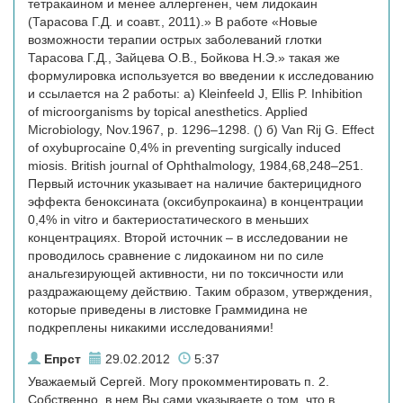
тетракаином и менее аллергенен, чем лидокаин
(Тарасова Г.Д. и соавт., 2011).» В работе «Новые
возможности терапии острых заболеваний глотки
Тарасова Г.Д., Зайцева О.В., Бойкова Н.Э.» такая же
формулировка используется во введении к исследованию
и ссылается на 2 работы: а) Kleinfeeld J, Ellis P. Inhibition
of microorganisms by topical anesthetics. Applied
Microbiology, Nov.1967, p. 1296–1298. () б) Van Rij G. Effect
of oxybuprocaine 0,4% in preventing surgically induced
miosis. British journal of Ophthalmology, 1984,68,248–251.
Первый источник указывает на наличие бактерицидного
эффекта беноксината (оксибупрокаина) в концентрации
0,4% in vitro и бактериостатического в меньших
концентрациях. Второй источник – в исследовании не
проводилось сравнение с лидокаином ни по силе
анальгезирующей активности, ни по токсичности или
раздражающему действию. Таким образом, утверждения,
которые приведены в листовке Граммидина не
подкреплены никакими исследованиями!
Епрст
29.02.2012
5:37
Уважаемый Сергей. Могу прокомментировать п. 2.
Собственно, в нем Вы сами указываете о том, что в