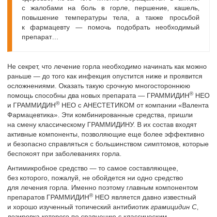
с жалобами на боль в горле, першение, кашель,
повышение температуры тела, а также просьбой
к фармацевту — помочь подобрать необходимый
препарат…
Не секрет, что лечение горла необходимо начинать как можно
раньше — до того как инфекция опустится ниже и проявится
осложнениями. Оказать такую срочную многостороннюю
®
помощь способны два новых препарата — ГРАММИДИН
НЕО
®
и ГРАММИДИН
НЕО с АНЕСТЕТИКОМ от компании «Валента
Фармацевтика». Эти комбинированные средства, пришли
на смену классическому ГРАММИДИНУ. В их состав входят
активные компоненты, позволяющие еще более эффективно
и безопасно справляться с большинством симптомов, которые
беспокоят при заболеваниях горла.
Антимикробное средство — то самое составляющее,
без которого, пожалуй, не обойдется ни одно средство
для лечения горла. Именно поэтому главным компонентом
®
препаратов ГРАММИДИН
НЕО является давно известный
и хорошо изученный топический антибиотик
грамицидин С
,
дозировка которого по сравнению с классическим