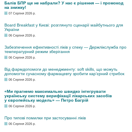
Балів БПР ще не набрали? У нас є рішення — і промокод
на знижку!
07 Серпня 2026 р.
Board Breakfast у Києві: розглянуто сценарії майбутнього для
України
06 Серпня 2026 р.
Забезпечення ефективності ліків у спеку — Держлікслужба про
температурний режим зберігання
06 Серпня 2026 р.
Від фармдопомоги до менеджменту: soft skills, що можуть
допомогти сучасному фармацевту зробити кар’єрний стрибок
06 Серпня 2026 р.
«Ми прагнемо максимально швидко інтегрувати
українську систему верифікації лікарських засобів
у європейську модель» — Петро Багрій
06 Серпня 2026 р.
Про типові помилки при застосуванні ліків
06 Серпня 2026 р.