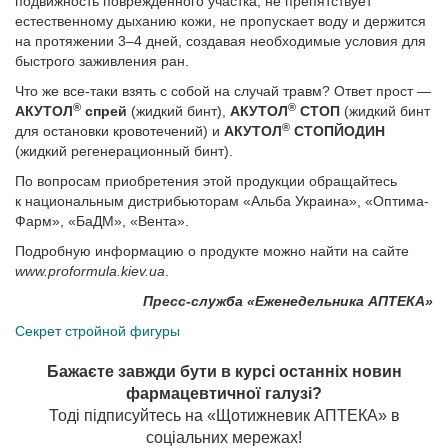
подвижность поврежденного участка, не препятствует
естественному дыханию кожи, не пропускает воду и держится
на протяжении 3–4 дней, создавая необходимые условия для
быстрого заживления ран.
Что же все-таки взять с собой на случай травм? Ответ прост —
®
®
АКУТОЛ
спрей
(жидкий бинт),
АКУТОЛ
СТОП
(жидкий бинт
®
для остановки кровотечений) и
АКУТОЛ
СТОП­ЙОДИН
(жидкий регенерационный бинт).
По вопросам приобретения этой продукции обращайтесь
к национальным дистрибьюторам «Альба Украина», «Оптима-
Фарм», «БаДМ», «Вента».
Подробную информацию о продукте можно найти на сайте
www.proformula.kiev.ua
.
Пресс-служба «Еженедельника АПТЕКА»
Секрет стройной фигуры
Бажаєте завжди бути в курсі останніх новин
фармацевтичної галузі?
Тоді підписуйтесь на «Щотижневик АПТЕКА» в
соціальних мережах!