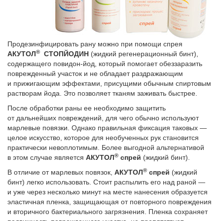
Продезинфицировать рану можно при помощи спрея
®
АКУТОЛ
СТОПЙОДИН
(жидкий регенерационный бинт),
содержащего повидон-йод, который помогает обеззаразить
поврежденный участок и не обладает раздражающим
и прижигаю­щим эффектами, присущими обычным спиртовым
растворам йода. Это позволяет тканям заживать быстрее.
После обработки раны ее необходимо защитить
от дальнейших повреждений, для чего обычно используют
марлевые повязки. Однако правильная фиксация таковых —
целое искусство, которое для необученных рук становится
практически невоплотимым. Более выгодной альтернативой
®
в этом случае является
АКУТОЛ
спрей
(жидкий бинт).
®
В отличие от марлевых повязок,
АКУТОЛ
спрей
(жидкий
бинт) легко использовать. Стоит распылить его над раной —
и уже через несколько минут на месте нанесения образуется
эластичная пленка, защищающая от повторного повреждения
и вторичного бактериального загрязнения. Пленка сохраняет