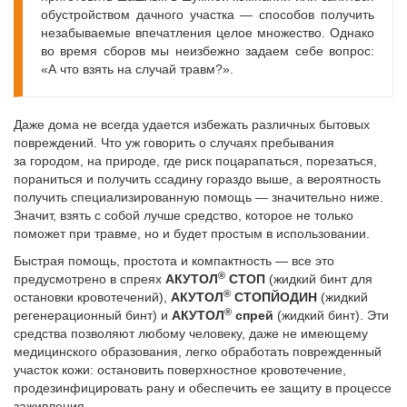
обустройством дачного участка — способов получить
незабываемые впечатления целое множество. Однако
во время сборов мы неизбежно задаем себе вопрос:
«А что взять на случай травм?».
Даже дома не всегда удается избежать различных бытовых
повреждений. Что уж говорить о случаях пребывания
за городом, на природе, где риск поцарапаться, порезаться,
пораниться и получить ссадину гораздо выше, а вероятность
получить специализированную помощь — значительно ниже.
Значит, взять с собой лучше средство, которое не только
поможет при травме, но и будет простым в использовании.
Быстрая помощь, простота и компактность — все это
®
предусмотрено в спреях
АКУТОЛ
СТОП
(жидкий бинт для
®
остановки кровотечений),
АКУТОЛ
СТОПЙОДИН
(жидкий
®
регенерационный бинт) и
АКУТОЛ
спрей
(жидкий бинт). Эти
средства позволяют любому человеку, даже не имеющему
медицинского образования, легко обработать поврежденный
участок кожи: остановить поверхностное кровотечение,
продезинфицировать рану и обеспечить ее защиту в процессе
заживления.