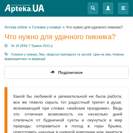
Меню
Меню
»
»
Аптека online
Головне у номері
Что нужно для удачного пикника?
Что нужно для удачного пикника?
№ 18 (839) 7 Травня 2012 р.
Головне у номері
,
Ліки, лікарські препарати та засоби. Ціни на ліки
,
Новини
фармацевтики та фармації
Поділитися
Какой бы любимой и увлекательной ни была работа,
все же тяжело скрыть тот радостный трепет в душе,
возникающий при словах «майские праздники». Ведь
это отличная возможность на несколько дней
отвлечься от будничной суеты и окунуться в мир
природы: отправиться в поход в горы Крыма,
приготовить шашлык в шумной компании или заняться