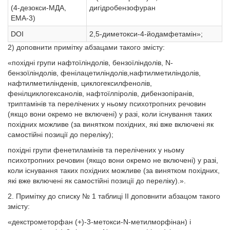
(4-дезокси-МДА,
дигідробензофуран
ЕМА-3)
DOI
2,5-диметокси-4-йодамфетамін»;
2) доповнити примітку абзацами такого змісту:
«похідні групи нафтоїліндолів, бензоїліндолів, N-
бензоїліндолів, фенілацетиліндолів,нафтилметиліндолів,
нафтилметилінденів, циклогексилфенолів,
фенілциклогексанолів, нафтоїлпіролів, дибензопіранів,
триптамінів та перелічених у ньому психотропних речовин
(якщо вони окремо не включені) у разі, коли існування таких
похідних можливе (за винятком похідних, які вже включені як
самостійні позиції до переліку);
похідні групи фенетиламінів та перелічених у ньому
психотропних речовин (якщо вони окремо не включені) у разі,
коли існування таких похідних можливе (за винятком похідних,
які вже включені як самостійні позиції до переліку).».
2. Примітку до списку № 1 таблиці II доповнити абзацом такого
змісту:
«декстрометорфан (+)-3-метокси-N-метилморфінан) і