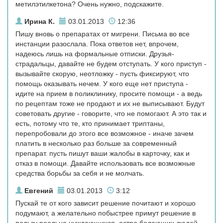
метилэтилкетона? Очень нужно, подскажите.
Ирина К.
03.01.2013
12:36
Пишу вновь о препаратах от мигрени. Письма во все
инстанции разослала. Пока ответов нет, впрочем,
надеюсь лишь на формальные отписки. Друзья-
страдальцы, давайте не будем отступать. У кого приступ -
вызывайте скорую, неотложку - пусть фиксируют, что
помощь оказывать нечем. У кого еще нет приступа -
идите на прием в поликлинику, просите помощи - а ведь
по рецептам тоже не продают и их не выписывают. Будут
советовать другие - говорите, что не помогают. А это так и
есть, потому что те, кто принимает триптаны,
перепробовали до этого все возможное - иначе зачем
платить в несколько раз больше за современный
препарат. пусть пишут ваши жалобы в карточку, как и
отказ в помощи. Давайте использовать все возможные
средства борьбы за себя и не молчать.
Евгений
03.01.2013
3:12
Пускай те от кого зависит решение почитают и хорошо
подумают, а желательно побыстрее примут решение в