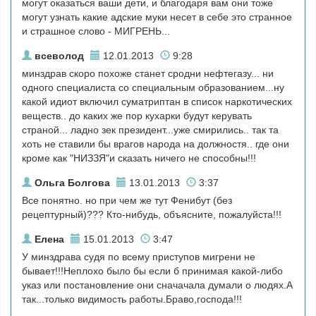
могут оказаться ваши дети, и благодаря вам они тоже
могут узнать какие адские муки несет в себе это странное
и страшное слово - МИГРЕНЬ...
всеволод
12.01.2013
9:28
минздрав скоро похоже станет сродни нефтегазу... ни
одного специалиста со специальным образованием...ну
какой идиот включил суматриптан в список наркотических
веществ.. до каких же пор кухарки будут керувать
страной... ладно зек президент...уже смирились.. так та
хоть не ставили бы врагов народа на должностя.. где они
кроме как "НИЗЗЯ"и сказать ничего не способны!!!
Ольга Болгова
13.01.2013
3:37
Все понятно. но при чем же тут Фенибут (без
рецептурный)??? Кто-нибудь, объясните, пожалуйста!!!
Елена
15.01.2013
3:47
У минздрава судя по всему приступов мигрени не
бывает!!!Неплохо было бы если б принимая какой-либо
указ или постановление они сначачала думали о людях.А
так...только видимость работы.Браво,господа!!!