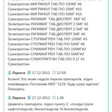
Суматриптан МИГРАНОЛ ТАБ.П/О 100МГ #6
Суматриптан МИГРАНОЛ ТАБ.П/О 25МГ #10
Суматриптан МИГРАНОЛ ТАБ.П/О 50МГ #10
Суматриптан РАПИМИГ ТАБ.ДИСПЕРГ. 5МГ #2
Золмітриптан РАПИМИГ ТАБ.ДИСПЕРГ.2.5МГ #2
Золмітриптан РАПИМИГ ТАБ.ДИСПЕРГ.2.5МГ #6
Золмітриптан РАПИМИГ ТАБ.ДИСПЕРГ.5МГ #6
Золмітриптан СТОПМИГРЕН ТАБ.П/О 100МГ #3
Суматриптан СТОПМИГРЕН ТАБ.П/О 50МГ #6
Суматриптан СУМАМИГРЕН ТАБ.П/О 100МГ#2
Суматриптан СУМАМИГРЕН ТАБ.П/О 50МГ#2
Суматриптан СУМАТРИПТАН ТАБ.П/О 0.1Г #1
Суматриптан
Лариса
17.12.2012
12:59
Колеги! Хто може надати перелік препаратів, згідно
нововведень Постанови КМУ "1129. Буду щиро вдячна!
Поможить.
Лариса
17.12.2012
1:06
Цікавлять препарати, згідно пункту 2: «похідні групи
нафтоїліндолів, бензоїліндолів, N-бензоїліндолів,