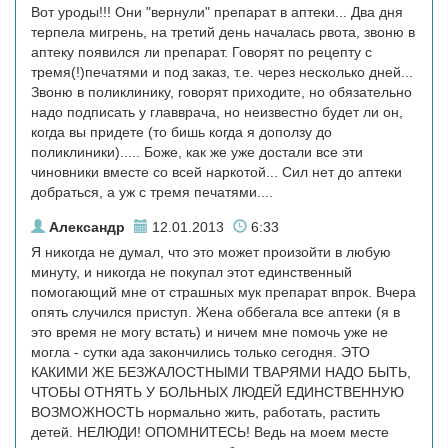
Вот уроды!!! Они "вернули" препарат в аптеки... Два дня
терпела мигрень, на третий день началась рвота, звоню в
аптеку появился ли препарат. Говорят по рецепту с
тремя(!)печатями и под заказ, т.е. через несколько дней...
Звоню в поликлинику, говорят приходите, но обязательно
надо подписать у главврача, но неизвестно будет ли он,
когда вы придете (то бишь когда я доползу до
поликлиники)..... Боже, как же уже достали все эти
чиновники вместе со всей наркотой... Сил нет до аптеки
добраться, а уж с тремя печатями....
Александр
12.01.2013
6:33
Я никогда не думал, что это может произойти в любую
минуту, и никогда не покупал этот единственный
помогающий мне от страшных мук препарат впрок. Вчера
опять случился приступ. Жена оббегала все аптеки (я в
это время не могу встать) и ничем мне помочь уже не
могла - сутки ада закончились только сегодня. ЭТО
КАКИМИ ЖЕ БЕЗЖАЛОСТНЫМИ ТВАРЯМИ НАДО БЫТЬ,
ЧТОБЫ ОТНЯТЬ У БОЛЬНЫХ ЛЮДЕЙ ЕДИНСТВЕННУЮ
ВОЗМОЖНОСТЬ нормально жить, работать, растить
детей. НЕЛЮДИ! ОПОМНИТЕСЬ! Ведь на моем месте