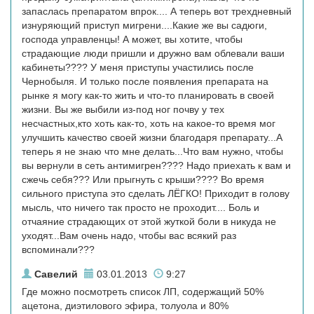
запаслась препаратом впрок.... А теперь вот трехдневный
изнуряющий приступ мигрени....Какие же вы садюги,
господа управленцы! А может, вы хотите, чтобы
страдающие люди пришли и дружно вам облевали ваши
кабинеты???? У меня приступы участились после
Чернобыля. И только после появления препарата на
рынке я могу как-то жить и что-то планировать в своей
жизни. Вы же выбили из-под ног почву у тех
несчастных,кто хоть как-то, хоть на какое-то время мог
улучшить качество своей жизни благодаря препарату...А
теперь я не знаю что мне делать...Что вам нужно, чтобы
вы вернули в сеть антимигрен???? Надо приехать к вам и
сжечь себя??? Или прыгнуть с крыши???? Во время
сильного приступа это сделать ЛЁГКО! Приходит в голову
мысль, что ничего так просто не проходит.... Боль и
отчаяние страдающих от этой жуткой боли в никуда не
уходят...Вам очень надо, чтобы вас всякий раз
вспоминали???
Савелий
03.01.2013
9:27
Где можно посмотреть список ЛП, содержащий 50%
ацетона, диэтилового эфира, толуола и 80%