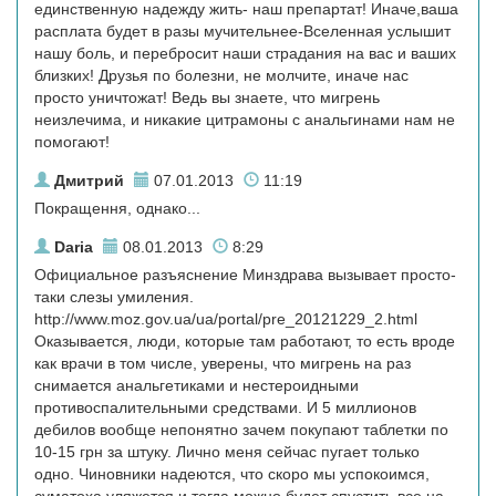
единственную надежду жить- наш препартат! Иначе,ваша
расплата будет в разы мучительнее-Вселенная услышит
нашу боль, и перебросит наши страдания на вас и ваших
близких! Друзья по болезни, не молчите, иначе нас
просто уничтожат! Ведь вы знаете, что мигрень
неизлечима, и никакие цитрамоны с анальгинами нам не
помогают!
Дмитрий
07.01.2013
11:19
Покращення, однако...
Daria
08.01.2013
8:29
Официальное разъяснение Минздрава вызывает просто-
таки слезы умиления.
http://www.moz.gov.ua/ua/portal/pre_20121229_2.html
Оказывается, люди, которые там работают, то есть вроде
как врачи в том числе, уверены, что мигрень на раз
снимается анальгетиками и нестероидными
противоспалительными средствами. И 5 миллионов
дебилов вообще непонятно зачем покупают таблетки по
10-15 грн за штуку. Лично меня сейчас пугает только
одно. Чиновники надеются, что скоро мы успокоимся,