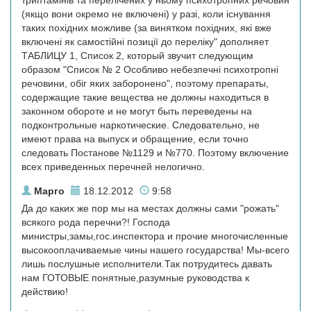
триптамінів та перелічених у ньому психотропних речовин
(якщо вони окремо не включені) у разі, коли існування
таких похідних можливе (за винятком похідних, які вже
включені як самостійні позиції до переліку" дополняет
ТАБЛИЦУ 1, Список 2, который звучит следующим
образом "Список № 2 Особливо небезпечні психотропні
речовини, обіг яких заборонено", поэтому препараты,
содержащие такие вещества не должны находиться в
законном обороте и не могут быть переведены на
подконтрольные наркотические. Следовательно, не
имеют права на выпуск и обращение, если точно
следовать Постанове №1129 и №770. Поэтому включение
всех приведенных перечней нелогично.
Марго
18.12.2012
9:58
Да до каких же пор мы на местах должны сами "рожать"
всякого рода перечни?! Господа
министры,замы,гос.инспектора и прочие многочисленные
высокооплачиваемые чины нашего государства! Мы-всего
лишь послушные исполнители.Так потрудитесь давать
нам ГОТОВЫЕ понятные,разумные руководства к
действию!