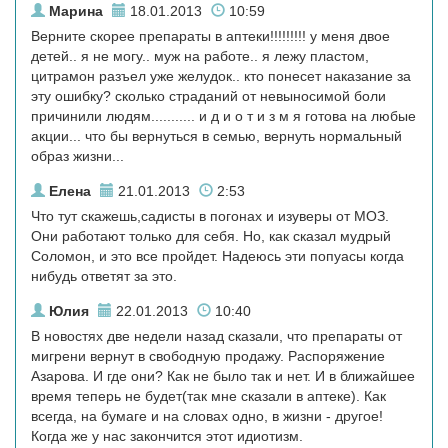
Марина
18.01.2013
10:59
Верните скорее препараты в аптеки!!!!!!!!! у меня двое
детей.. я не могу.. муж на работе.. я лежу пластом,
цитрамон разъел уже желудок.. кто понесет наказание за
эту ошибку? cколько страданий от невыносимой боли
причинили людям........... и д и о т и з м я готова на любые
акции... что бы вернуться в семью, вернуть нормальный
образ жизни...
Елена
21.01.2013
2:53
Что тут скажешь,садисты в погонах и изуверы от МОЗ.
Они работают только для себя. Но, как сказал мудрый
Соломон, и это все пройдет. Надеюсь эти попуасы когда
нибудь ответят за это.
Юлия
22.01.2013
10:40
В новостях две недели назад сказали, что препараты от
мигрени вернут в свободную продажу. Распоряжение
Азарова. И где они? Как не было так и нет. И в ближайшее
время теперь не будет(так мне сказали в аптеке). Как
всегда, на бумаге и на словах одно, в жизни - другое!
Когда же у нас закончится этот идиотизм.