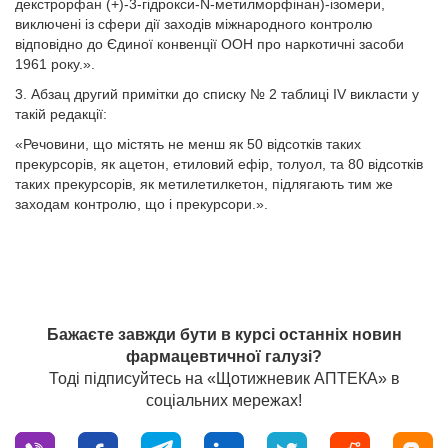
декстрорфан (+)-3-гідрокси-N-метилморфінан)-ізомери,
виключені із сфери дії заходів міжнародного контролю
відповідно до Єдиної конвенції ООН про наркотичні засоби
1961 року.».
3. Абзац другий примітки до списку № 2 таблиці IV викласти у
такій редакції:
«Речовини, що містять не менш як 50 відсотків таких
прекурсорів, як ацетон, етиловий ефір, толуол, та 80 відсотків
таких прекурсорів, як метилетилкетон, підлягають тим же
заходам контролю, що і прекурсори.».
Бажаєте завжди бути в курсі останніх новин
фармацевтичної галузі?
Тоді підписуйтесь на «Щотижневик АПТЕКА» в
соціальних мережах!