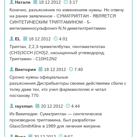
Натали
18.12.2012
3:17
Конечно, разъяснение по изменениям нужны. Но отвечу
на ранее заявленное - СУМАТРИПТАН - ЯВЛЯЕТСЯ
СИНТЕТИЧЕСКИМ ТРИПТАМИНОМ - 5-
метиламиносульфонил-N,N-диметилтриптамин
EL
18.12.2012
4:01
Триптан, 2,2,3-триметилбутан, пентаметилэтан
(CH3)3CCH (CH3)2, насыщенный углеводород;
Триптамин - C10H12N2
Виктория
18.12.2012
7:40
Срочно нужны официальные
разъяснения.Дистрибьюторы своими действиями сбили с
толку даже тех, кто учил фармакологию и читал
постанову 770.
raysman
20.12.2012
4:44
Из Википедии: Суматриптан — синтетическое
производное триптамина, был разработан
GlaxoSmithKline в 1989 для лечения мигрени.
Вєра
20.12.2012
9:57