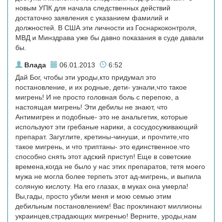
новым УПК для начала следственных действий
достаточно заявления с указанием фамилий и
должностей. В США эти личности из Госнаркоконтроля,
МВД и Минздрава уже бы давно показания в суде давали
бы.
Влада
06.01.2013
6:52
Дай Бог, чтобы эти уроды,кто придумал это
постановление, и их родные, дети- узнали,что такое
мигрень! И не просто головная боль с перепою, а
настоящая мигрень! Эти дебилы не знают, что
Антимигрен и подобные- это не анальгетик, которые
используют эти гребаные нарики, а сосудосуживающий
препарат. Загуглите, кретины-чинуши, и прочтите,что
такое мигрень, и что триптаны- это единственное.что
способно снять этот адский приступ! Еще в советские
времена,когда не было у нас этих препаратов, тетя моего
мужа не могла более терпеть этот ад-мигрень, и выпила
соляную кислоту. На его глазах, в муках она умерла!
Вы,гады, просто убили меня и мою семью этим
дебильным постановлением! Вас проклинают миллионы
украинцев,страдающих мигренью! Верните, уроды,нам