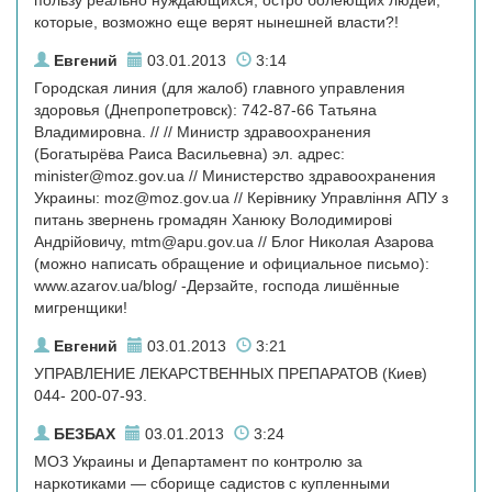
пользу реально нуждающихся, остро болеющих людей,
которые, возможно еще верят нынешней власти?!
Евгений
03.01.2013
3:14
Городская линия (для жалоб) главного управления
здоровья (Днепропетровск): 742-87-66 Татьяна
Владимировна. // // Министр здравоохранения
(Богатырёва Раиса Васильевна) эл. адрес:
minister@moz.gov.ua
// Министерство здравоохранения
Украины:
moz@moz.gov.ua
// Керівнику Управління АПУ з
питань звернень громадян Ханюку Володимирові
Андрійовичу,
mtm@apu.gov.ua
// Блог Николая Азарова
(можно написать обращение и официальное письмо):
www.azarov.ua/blog/ -Дерзайте, господа лишённые
мигренщики!
Евгений
03.01.2013
3:21
УПРАВЛЕНИЕ ЛЕКАРСТВЕННЫХ ПРЕПАРАТОВ (Киев)
044- 200-07-93.
БЕЗБАХ
03.01.2013
3:24
МОЗ Украины и Департамент по контролю за
наркотиками — сборище садистов с купленными