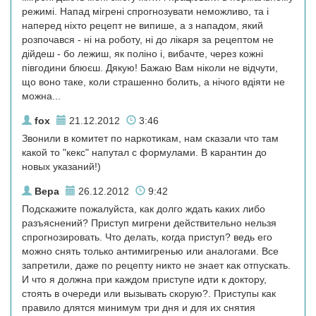
режимі. Напад мігрені спрогнозувати неможливо, та і
наперед ніхто рецепт не випише, а з нападом, який
розпочався - ні на роботу, ні до лікаря за рецептом не
дійдеш - бо лежиш, як поліно і, вибачте, через кожні
півгодини блюєш. Дякую! Бажаю Вам ніколи не відчути,
що воно таке, коли страшенно болить, а нічого вдіяти не
можна...
fox
21.12.2012
3:46
Звонили в комитет по наркотикам, нам сказали что там
какой то "кекс" напутал с формулами. В карантин до
новых указаний!)
Вера
26.12.2012
9:42
Подскажите пожалуйста, как долго ждать каких либо
разъяснений? Приступ мигрени действительно нельзя
спрогнозировать. Что делать, когда приступ? ведь его
можно снять только антимигренью или аналогами. Все
запретили, даже по рецепту никто не знает как отпускать.
И что я должна при каждом приступе идти к доктору,
стоять в очереди или вызывать скорую?. Приступы как
правило длятся минимум три дня и для их снятия