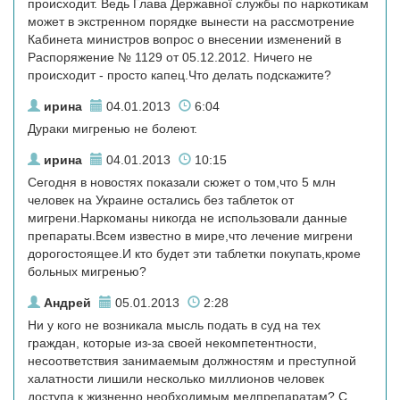
происходит. Ведь Глава Державної службы по наркотикам
может в экстренном порядке вынести на рассмотрение
Кабинета министров вопрос о внесении изменений в
Распоряжение № 1129 от 05.12.2012. Ничего не
происходит - просто капец.Что делать подскажите?
ирина
04.01.2013
6:04
Дураки мигренью не болеют.
ирина
04.01.2013
10:15
Сегодня в новостях показали сюжет о том,что 5 млн
человек на Украине остались без таблеток от
мигрени.Наркоманы никогда не использовали данные
препараты.Всем известно в мире,что лечение мигрени
дорогостоящее.И кто будет эти таблетки покупать,кроме
больных мигренью?
Андрей
05.01.2013
2:28
Ни у кого не возникала мысль подать в суд на тех
граждан, которые из-за своей некомпетентности,
несоответствия занимаемым должностям и преступной
халатности лишили несколько миллионов человек
доступа к жизненно необходимым медпрепаратам? С