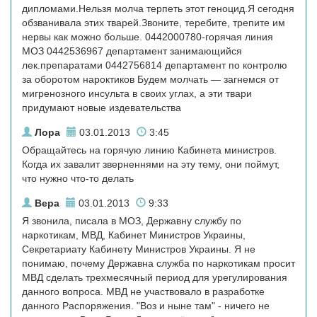
дипломами.Нельзя молча терпеть этот геноцид.Я сегодня
обзванивала этих тварей.Звоните, теребите, трепите им
нервы как можно больше. 0442000780-горячая линия
МОЗ 0442536967 департамент занимающийся
лек.препаратами 0442756814 департамент по контролю
за оборотом нароктиков Будем молчать — загнемся от
мигренозного инсульта в своих углах, а эти твари
придумают новые издевательства
Лора
03.01.2013
3:45
Обращайтесь на горячую линию Кабинета министров.
Когда их завалит зверненнями на эту тему, они поймут,
что нужно что-то делать
Вера
03.01.2013
9:33
Я звонила, писала в МОЗ, Державну службу по
наркотикам, МВД, Кабинет Министров Украины,
Секретариату Кабинету Министров Украины. Я не
понимаю, почему Державна служба по наркотикам просит
МВД сделать трехмесячный период для урегулирования
данного вопроса. МВД не участвовало в разработке
данного Распоряжения. "Воз и ныне там" - ничего не