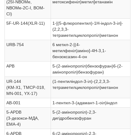
(25I-NBOMe,
метоксифеніл)метил]етанамін
NBOMe-2C-I, BOM-
CI)
5F-UR-144(XLR-11)
1-[(5-флюропентил)-1Н-індол-3-іл]-
(2,2,3,3-
тетраметилциклопропіл)метанон
URB-754
6 метил-2-[(4-
метилфеніл)аміно]-4Н-3,1-
бензоксазин-4-он
APB
5-(2-амінопропіл)бензофуран)6-(2-
амінопропіл)бензофуран)
UR-144
(1-пентиліндол-3-іл)-(2,2,3,3-
(KM-X1, TMCP-018,
тетраметилциклопропіл)метанон
MN-001, YX-17)
AB-001
1-пентил-3-(адамант-1-оіл)індол
5-APDB
5-(2-амінопропіл)-2,3-
(3-дезокси-МДА,
дигідробензофуран
ЕМА-4)
6-APDB
6-(2-амінопропіл)-2,3-