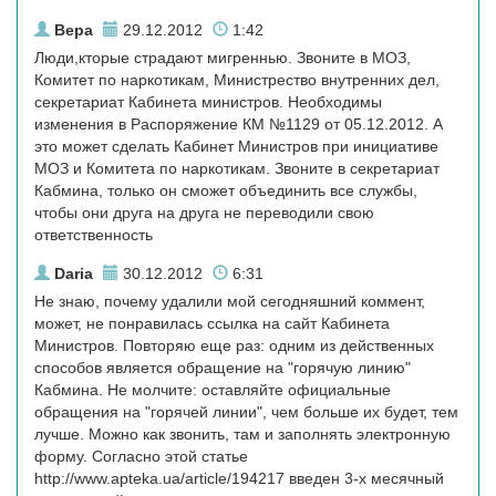
Вера
29.12.2012
1:42
Люди,кторые страдают мигреннью. Звоните в МОЗ,
Комитет по наркотикам, Министрество внутренних дел,
секретариат Кабинета министров. Необходимы
изменения в Распоряжение КМ №1129 от 05.12.2012. А
это может сделать Кабинет Министров при инициативе
МОЗ и Комитета по наркотикам. Звоните в секретариат
Кабмина, только он сможет объединить все службы,
чтобы они друга на друга не переводили свою
ответственность
Daria
30.12.2012
6:31
Не знаю, почему удалили мой сегодняшний коммент,
может, не понравилась ссылка на сайт Кабинета
Министров. Повторяю еще раз: одним из действенных
способов является обращение на "горячую линию"
Кабмина. Не молчите: оставляйте официальные
обращения на "горячей линии", чем больше их будет, тем
лучше. Можно как звонить, там и заполнять электронную
форму. Согласно этой статье
http://www.apteka.ua/article/194217 введен 3-х месячный