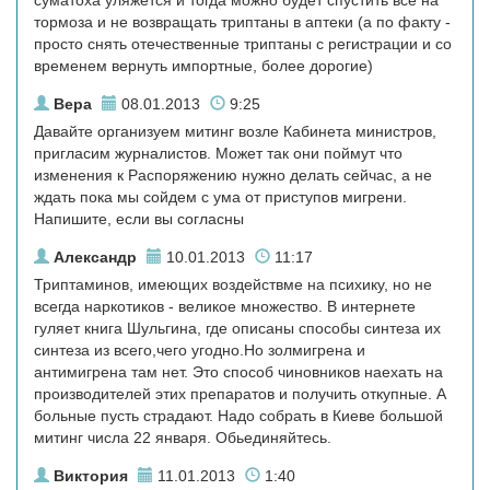
суматоха уляжется и тогда можно будет спустить все на
тормоза и не возвращать триптаны в аптеки (а по факту -
просто снять отечественные триптаны с регистрации и со
временем вернуть импортные, более дорогие)
Вера
08.01.2013
9:25
Давайте организуем митинг возле Кабинета министров,
пригласим журналистов. Может так они поймут что
изменения к Распоряжению нужно делать сейчас, а не
ждать пока мы сойдем с ума от приступов мигрени.
Напишите, если вы согласны
Александр
10.01.2013
11:17
Триптаминов, имеющих воздействме на психику, но не
всегда наркотиков - великое множество. В интернете
гуляет книга Шульгина, где описаны способы синтеза их
синтеза из всего,чего угодно.Но золмигрена и
антимигрена там нет. Это способ чиновников наехать на
производителей этих препаратов и получить откупные. А
больные пусть страдают. Надо собрать в Киеве большой
митинг числа 22 января. Обьединяйтесь.
Виктория
11.01.2013
1:40