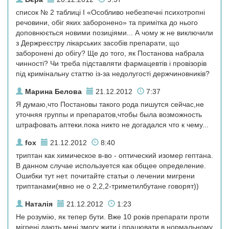
список № 2 таблиці I «Особливо небезпечні психотропні
речовини, обіг яких заборонено» та примітка до нього
доповнюється новими позиціями... А чому ж не виключили
з Держреєстру лікарських засобів препарати, що
заборонені до обігу? Ще до того, як Постанова набрала
чинності? Чи треба підставляти фармацевтів і провізорів
під кримінальну статтю із-за недолугості держчиновників?
Марина Белова
21.12.2012
7:37
Я думаю,что Постановы такого рода пишутся сейчас,не
уточняя группы и препаратов,чтобы была возможность
штрафовать аптеки.пока никто не догадался что к чему...
fox
21.12.2012
8:40
триптан как химическое в-во - оптический изомер гептана.
В данном случае используется как общее определение.
Ошибки тут нет. почитайте статьи о лечении мигрени
триптанами(явно не о 2,2,2-триметилбутане говорят))
Наталія
21.12.2012
1:23
Не розумію, як тепер бути. Вже 10 років препарати проти
мігрені дають мені змогу жити і працювати в нормальному