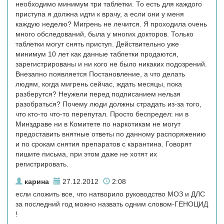
необходимо минимум три таблетки. То есть для каждого
приступа я должна идти к врачу, а если они у меня
каждую неделю? Мигрень не лечится. Я проходила очень
много обследований, была у многих докторов. Только
таблетки могут снять приступ. Действительно уже
минимум 10 лет как данные таблетки продаются,
зарегистрированы и ни кого не было никаких подозрений.
Внезапно появляется Постановление, а что делать
людям, когда мигрень сейчас, ждать месяцы, пока
разберутся? Неужели перед подписанием нельзя
разобраться? Почему люди должны страдать из-за того,
что кто-то что-то перепутал. Просто беспредел: ни в
Минздраве ни в Комитете по наркотикам не могут
предоставить внятные ответы по данному распоряжению
и по срокам снятия препаратов с карантина. Говорят
пишите письма, при этом даже не хотят их
регистрировать.
карина
27.12.2012
2:08
если сложить все, что натворило руководство МОЗ и ДЛС
за последний год можно назвать одним словом-ГЕНОЦИД
!