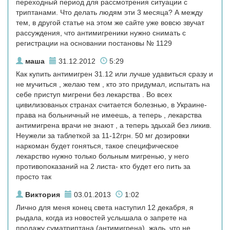
переходный период для рассмотрения ситуации с
триптанами. Что делать людям эти 3 месяца? А между
тем, в другой статье на этом же сайте уже вовсю звучат
рассуждения, что антимигреники нужно снимать с
регистрации на основании постановы № 1129
маша
31.12.2012
5:29
Как купить антимигрен 31.12 или лучше удавиться сразу и
не мучиться , желаю тем , кто это придумал, испытать на
себе приступ мигрени без лекарства . Во всех
цивилизованых странах считается болезнью, в Украине-
права на больничный не имеешь, а теперь , лекарства
антимигрена врачи не знают , а теперь здыхай без ликив.
Неужели за таблеткой за 11-12грн. 50 мг дозировки
наркоман будет гоняться, такое специфическое
лекарство нужно только больным мигренью, у него
противопоказаний на 2 листа- кто будет его пить за
просто так
Виктория
03.01.2013
1:02
Лично для меня конец света наступил 12 декабря, я
рыдала, когда из новостей услышала о запрете на
продажу суматриптана (антимигрена), жаль, что не