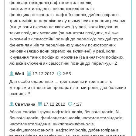
фенілацетиліндолів,нафтилметиліндолів,
нафтилметилінденів, циклогексилфенолів,
фенілциклогексанолів, нафтоїлпіролів, дибензопіранів,
триптамінів та перелічених у ньому психотропних речовин
(якщо вони окремо не включені) у разі, коли існування
таких похідних можливе (за винятком похідних, які вже
включені як самостійні позиції до переліку); похідні групи
фенетиламінів та перелічених у ньому психотропних
речовин (якщо вони окремо не включені) у разі, коли
існування таких похідних можливе (за винятком похідних,
які вже включені як самостійні позиції до переліку).».Z
Wolf
17.12.2012
2:55
Для особо одаренных.... триптамины и триптаны, к
которым и относятся препараты от мигрени, две большие
разницы!!!
Светлана
17.12.2012
4:27
Абзац «похідні групи нафтоїліндолів, бензоїліндолів, N-
бензоїліндолів, фенілацетиліндолів,нафтилметиліндолів,
нафтилметилінденів, циклогексилфенолів,
фенілциклогексанолів, нафтоїлпіролів, дибензопіранів,