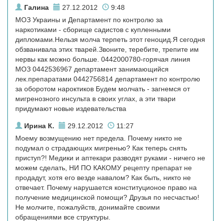
Галина
27.12.2012
9:48
МОЗ Украины и Департамент по контролю за
наркотиками - сборище садистов с купленными
дипломами.Нельзя молча терпеть этот геноцид.Я сегодня
обзванивала этих тварей.Звоните, теребите, трепите им
нервы как можно больше. 0442000780-горячая линия
МОЗ 0442536967 департамент занимающийся
лек.препаратами 0442756814 департамент по контролю
за оборотом нароктиков Будем молчать - загнемся от
мигренозного инсульта в своих углах, а эти твари
придумают новые издевательства
Ирина К.
29.12.2012
11:27
Моему возмущению нет предела. Почему никто не
подумал о страдающих мигренью? Как теперь снять
приступ?! Медики и аптекари разводят руками - ничего не
можем сделать, НИ ПО КАКОМУ рецепту препарат не
продадут, хотя его везде навалом? Как быть, никто не
отвечает. Почему нарушается конституционое право на
получение медицинской помощи? Друзья по несчастью!
Не молчите, пожалуйств, донимайте своими
обращениями все структуры.