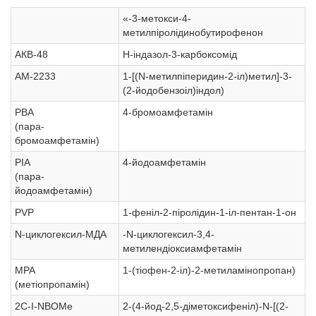
«-3-метокси-4-
метилпіролідинобутирофенон
АКВ-48
Н-індазол-3-карбоксомід
АМ-2233
1-[(N-метилпіперидин-2-іл)метил]-3-
(2-йодобензоіл)індол)
РВА
4-бромоамфетамін
(пара-
бромоамфетамін)
РІА
4-йодоамфетамін
(пара-
йодоамфетамін)
PVP
1-феніл-2-піролідин-1-іл-пентан-1-он
N-циклогексил-МДА
-N-циклогексил-3,4-
метилендіоксиамфетамін
МРА
1-(тіофен-2-іл)-2-метиламінопропан)
(метіопропамін)
2С-І-NВОМе
2-(4-йод-2,5-діметоксифеніл)-N-[(2-