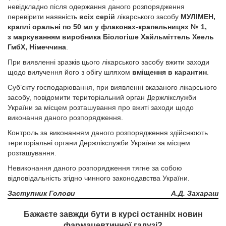
невідкладно після одержання даного розпорядження
перевірити наявність
всіх серій
лікарського засобу
МУЛІМЕН,
краплі оральні по 50 мл у флаконах-крапельницях № 1,
з маркуванням виробника Біологіше Хайльміттель Хеель
ГмбХ, Нiмеччина
.
При виявленні зразків цього лікарського засобу вжити заходи
щодо вилучення його з обігу шляхом
вміщення в карантин
.
Суб’єкту господарювання, при виявленні вказаного лікарського
засобу, повідомити територіальний орган Держлікслужби
України за місцем розташування про вжиті заходи щодо
виконання даного розпорядження.
Контроль за виконанням даного розпорядження здійснюють
територіальні органи Держлікслужби України за місцем
розташування.
Невиконання даного розпорядження тягне за собою
відповідальність згідно чинного законодавства України.
Заступник Голови
А.Д. Захараш
Бажаєте завжди бути в курсі останніх новин
фармацевтичної галузі?