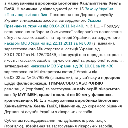
з маркуванням виробника Біологіше Хайльміттель Хеель
ГмбХ, Нiмеччина
, у відповідності до ст. 15
Закону України
«Про лікарські засоби»
, Положення про Державну службу
України з лікарських засобів, затвердженого
Указом
Президента України від 08.04.2011 № 440
, п. 3.1.1. «Порядку
встановлення заборони (тимчасової заборони) та поновлення
обігу лікарських засобів на території України», затвердженого
наказом МОЗ України від 22.11.2011 за № 809
(зі змінами),
зареєстрованого Міністерством юстиції України від
30.01.2012 за № 126/20439, «Інструкції про порядок контролю
якості лікарських засобів під час оптової та роздрібної торгівлі»,
затвердженої
наказом МОЗ України від 30.10.01 за № 436
,
зареєстрованої Міністерством юстиції України від
05.02.02 за № 107/6395 (зі змінами), та у
зв’язку з підозрою
щодо фальсифікації
,
ТИМЧАСОВО ЗАБОРОНЯЮ
реалізацію (торгівлю) та застосування
всіх серій
лікарського
засобу
МУЛІМЕН, краплі оральні по 50 мл у флаконах-
крапельницях № 1, з маркуванням виробника Біологіше
Хайльміттель Хеель ГмбХ, Нiмеччина
, до окремого рішення
Державної служби України з лікарських засобів.
Суб’єктам господарювання, які здійснюють реалізацію
(торгівлю), зберігання та застосування лікарських засобів,