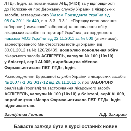
ЛТД», Індія, за показниками АНД (МКЯ) та у відповідності
до Положення про Державну службу України з лікарських
засобів, затвердженого
Указом Президента України від
08.04.2011 № 440
, п.п. 3.3., 3.3.1. «Порядку встановлення
заборони (тимчасової заборони) та поновлення обігу
лікарських засобів на території України», затвердженого
наказом МОЗ України від 22.11.2011 за № 809
(зі змінами),
зареєстрованого Міністерством юстиції України від
30.01.2012 за № 126/20439,
дозволяю поновлення обігу
лікарського засобу
АСПІГРЕЛЬ, капсули № 100 (10х10)
у блістері, серії AL009, виробництва «Мепро
Фармасьютикалс ПВТ. ЛТД», Індія.
Розпорядження Державної служби України з лікарських засобів
№ 26077-1.3/2.0/17-12 від 26.11.2012 р.
про
ЗАБОРОНУ
реалізації (торгівлі) та застосування лікарського засобу
АСПІГРЕЛЬ, капсули № 100 (10х10) у блістері, серії AL009,
виробництва «Мепро Фармасьютикалс ПВТ. ЛТД», Індія,
відкликається.
Заступник Голови
А.Д. Захараш
Бажаєте завжди бути в курсі останніх новин