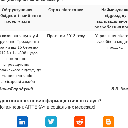
Обґрунтування
Строк підготовки
Найменуван
бхідності прийняття
підрозділу,
проекту акта
відповідальног
розроблення пр
 виконання пункту 4
Протягом 2013 року
Управління лікар
ручення Президента
засобів та меди
раїни від 15 березня
продукції
012 № 1-1/598 щодо
поетапного
впровадження
опейського підходу до
становлення цін
на лікарські засоби
дичної продукції
Л.В. Ко
урсі останніх новин фармацевтичної галузі?
«Щотижневик АПТЕКА» в соціальних мережах!