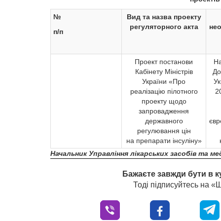
№
Вид та назва проекту
регуляторного акта
нео
п/п
Проект постанови
На
Кабінету Міністрів
До
України «Про
Ук
реалізацію пілотного
2
проекту щодо
запровадження
державного
євр
регулювання цін
на препарати інсуліну»
Начальник Управління лікарських засобів та ме
Бажаєте завжди бути в к
Тоді підписуйтесь на 