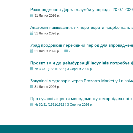
Розпорядження Держлікслужби у період з 20.07.2026 р
31 Липня 2026 р.
Анатомія навіювання: як перетворити ноцебо на плац
31 Липня 2026 р.
Уряд продовжив перехідний період для впровадженн
31 Липня 2026 р.
2
Проєкт змін до реімбурсації інсулінів потребує
№ 30/31 (1551/1552 ) 3 Серпня 2026 р.
Закупівлі медтоварів через Prozorro Market у I півріч
31 Липня 2026 р.
Про сучасні акценти менеджменту гемороїдальної 
№ 30/31 (1551/1552 ) 3 Серпня 2026 р.