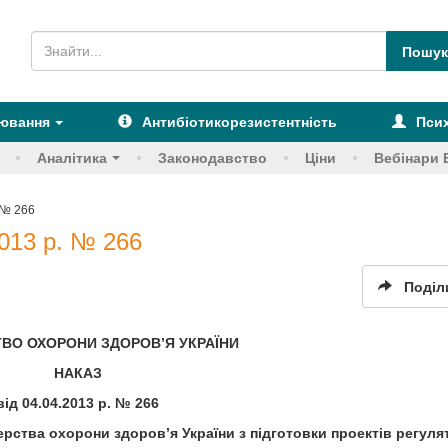
рювання
Антибіотикорезистентність
Псих
Аналітика
Законодавство
Ціни
Вебінари 
 № 266
013 р. № 266
Поділ
ТВО ОХОРОНИ ЗДОРОВ’Я УКРАЇНИ
НАКАЗ
від 04.04.2013 р. № 266
ерства охорони здоров’я України з підготовки проектів регул