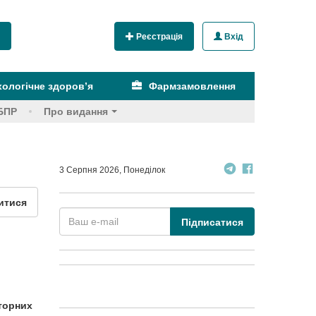
Реєстрація
Вхід
ологічне здоров’я
Фармзамовлення
БПР
Про видання
3 Серпня 2026, Понеділок
итися
Підписатися
яторних