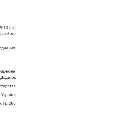
2013 рік,
вши його
люднення
тирьова
Додаток
стерства
 України
р. № 266