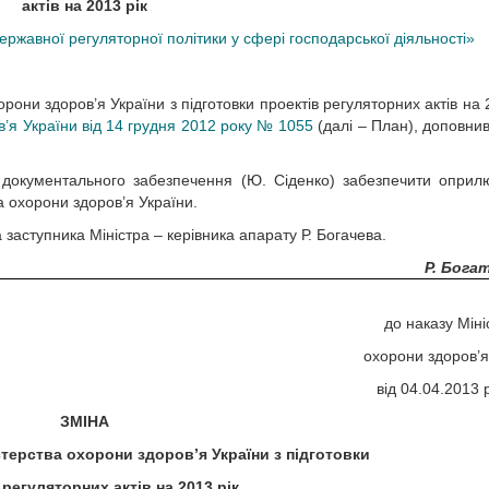
актів на 2013 рік
ержавної регуляторної політики у сфері господарської діяльності»
орони здоров’я України з підготовки проектів регуляторних актів на 
в’я України від 14 грудня 2012 року № 1055
(далі – План), доповни
а документального забезпечення (Ю. Сіденко) забезпечити опри
а охорони здоров’я України.
 заступника Міністра – керівника апарату Р. Богачева.
Р. Бога
до наказу Міні
охорони здоров’я
від 04.04.2013 
ЗМІНА
стерства охорони здоров’я України з підготовки
 регуляторних актів на 2013 рік