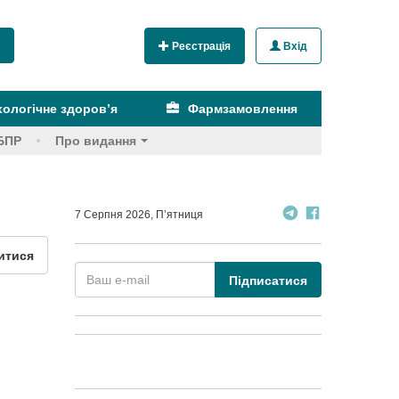
Реєстрація
Вхід
ологічне здоров’я
Фармзамовлення
БПР
Про видання
7 Серпня 2026, П’ятниця
итися
Підписатися