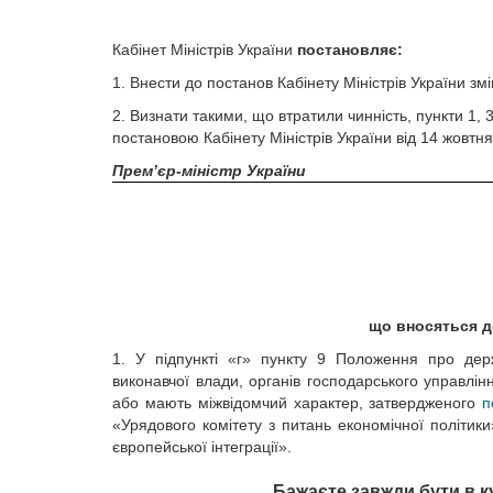
Кабінет Міністрів України
постановляє:
1. Внести до постанов Кабінету Міністрів України зм
2. Визнати такими, що втратили чинність, пункти 1, 
постановою Кабінету Міністрів України від 14 жовтня
Прем’єр-міністр України
що вносяться до
1. У підпункті «г» пункту 9 Положення про держ
виконавчої влади, органів господарського управлі
або мають міжвідомчий характер, затвердженого
п
«Урядового комітету з питань економічної політик
європейської інтеграції».
Бажаєте завжди бути в к