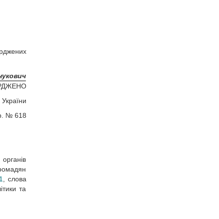
ерджених
.
нукович
РДЖЕНО
 України
 р. № 618
 органів
громадян
1
, слова
ітики та