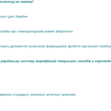
промокод на знижку!
нього для України
кслужба про температурний режим зберігання
 можуть допомогти сучасному фармацевту зробити кар’єрний стрибок
країнську систему верифікації лікарських засобів у європей
дження стандарту належної аптечної практики