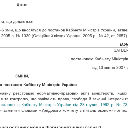
Витяг
іни, що додаються.
3-6 змін, що вносяться до постанов Кабінету Міністрів України, затв
 2005 р. № 1020 (Офіційний вісник України, 2005 р., № 42, ст. 2657)
В.Я
ЗАТВЕ
постановою Кабінету Міністрів
від 13 квітня 2007
ЗМІНИ,
 постанов Кабінету Міністрів України
авну реєстрацію нормативно-правових актів міністерств, інших
ння та контролю, що зачіпають права, свободи й законні інтереси 
остановою Кабінету Міністрів України від 28 грудня 1992 р. № 73
и» замінити словами «Урядового комітету з питань економічної пол
урсі останніх новин фармацевтичної галузі?