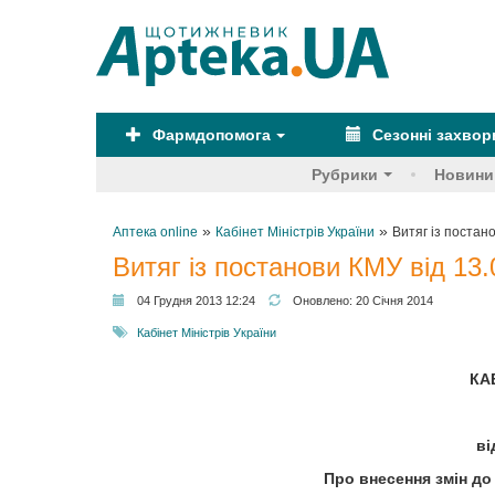
Фармдопомога
Сезонні захво
Рубрики
Новини
»
»
Аптека online
Кабінет Міністрів України
Витяг із постан
Витяг із постанови КМУ від 13
04 Грудня 2013 12:24
Оновлено:
20 Січня 2014
Кабінет Міністрів України
КА
ві
Про внесення змін до