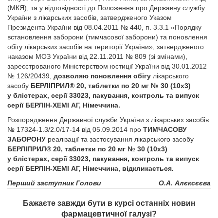
(МКЯ), та у відповідності до Положення про Державну службу
України з лікарських засобів, затвердженого Указом
Президента України від 08.04.2011 № 440, п. 3.3.1 «Порядку
встановлення заборони (тимчасової заборони) та поновлення
обігу лікарських засобів на території України», затвердженого
наказом МОЗ України від 22.11.2011 № 809 (зі змінами),
зареєстрованого Міністерством юстиції України від 30.01.2012
№ 126/20439,
дозволяю поновлення обігу
лікарського
засобу
БЕРЛІПРИЛ® 20, таблетки по 20 мг № 30 (10х3)
у блістерах, серії 33023, пакування, контроль та випуск
серії БЕРЛІН-ХЕМІ АГ, Нiмеччина.
Розпорядження Державної служби України з лікарських засобів
№ 17324-1.3/2.0/17-14 від 05.09.2014 про
ТИМЧАСОВУ
ЗАБОРОНУ
реалізації та застосування лікарського засобу
БЕРЛІПРИЛ® 20, таблетки по 20 мг № 30 (10х3)
у блістерах, серії 33023, пакування, контроль та випуск
серії БЕРЛІН-ХЕМІ АГ, Нiмеччина, відкликається.
Перший заступник Голови
О.А. Алєксєєва
Бажаєте завжди бути в курсі останніх новин
фармацевтичної галузі?