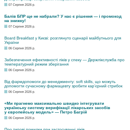
07 Серпня 2026 р.
Балів БПР ще не набрали? У нас є рішення — і промокод
на знижку!
07 Серпня 2026 р.
Board Breakfast у Києві: розглянуто сценарії майбутнього для
України
06 Серпня 2026 р.
Забезпечення ефективності ліків у спеку — Держлікслужба про
температурний режим зберігання
06 Серпня 2026 р.
Від фармдопомоги до менеджменту: soft skills, що можуть
допомогти сучасному фармацевту зробити кар’єрний стрибок
06 Серпня 2026 р.
«Ми прагнемо максимально швидко інтегрувати
українську систему верифікації лікарських засобів
у європейську модель» — Петро Багрій
06 Серпня 2026 р.
Про типові помилки при застосуванні ліків