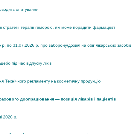
роводить опитування
ві стратегії терапії геморою, які може порадити фармацевт
. по 31.07.2026 р. про заборону/дозвіл на обіг лікарських засобів
ебо під час відпуску ліків
я Технічного регламенту на косметичну продукцію
 фахового доопрацювання — позиція лікарів і пацієнтів
чі 2026 р.