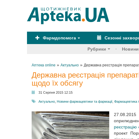
Фармдопомога
Сезонні захво
Рубрики
Новини
»
»
Аптека online
Актуально
Державна реєстрація препараті
Державна реєстрація препараті
щодо їх обсягу
31 Серпня 2015 12:15
Актуально
,
Новини фармацевтики та фармації
,
Фармацевтика 
27.08.2015
оприлюдне
реєстрацію 
проект Пор