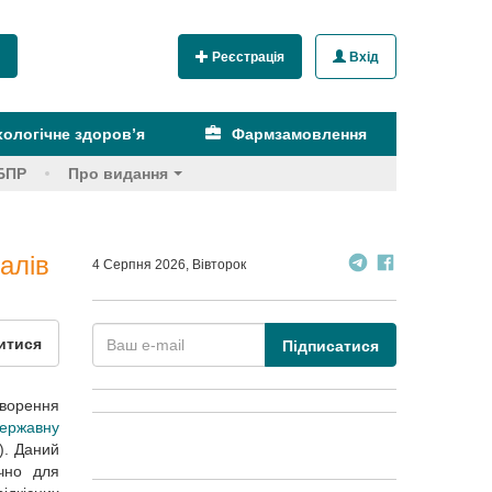
Реєстрація
Вхід
ологічне здоров’я
Фармзамовлення
БПР
Про видання
алів
4 Серпня 2026, Вівторок
итися
Підписатися
ворення
державну
). Даний
чно для