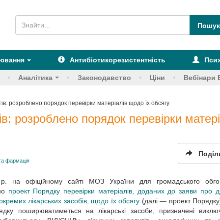
рювання
Антибіотикорезистентність
Псих
Аналітика
Законодавство
Ціни
Вебінари 
в: розроблено порядок перевірки матеріалів щодо їх обсягу
в: розроблено порядок перевірки матері
Поділ
та фармація
 р. на офіційному сайті МОЗ України для громадського обго
но
проект Порядку перевірки матеріалів, доданих до заяви про 
окремих лікарських засобів, щодо їх обсягу
(далі — проект Порядку
ядку поширюватиметься на лікарські засоби, призначені виклю