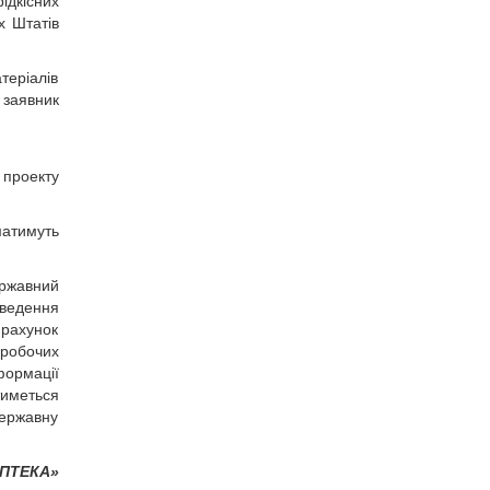
ідкісних
х Штатів
еріалів
 заявник
 проекту
матимуть
ержавний
оведення
 рахунок
 робочих
формації
тиметься
державну
АПТЕКА»