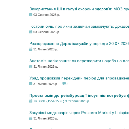
Використання ШІ в галузі охорони здоров’я: МОЗ п
03 Серпня 2026 р.
Гострий біль, про який зазвичай замовчують: доказо
03 Серпня 2026 р.
Розпорядження Держлікслужби у період з 20.07.2026 р
31 Липня 2026 р.
Анатомія навіювання: як перетворити ноцебо на плац
31 Липня 2026 р.
Уряд продовжив перехідний період для впровадженн
31 Липня 2026 р.
2
Проєкт змін до реімбурсації інсулінів потребує
№ 30/31 (1551/1552 ) 3 Серпня 2026 р.
Закупівлі медтоварів через Prozorro Market у I півріч
31 Липня 2026 р.