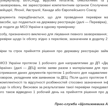
уберкульозу, ВІЛ/СНІДу, вірусних гепатитів, онкологічних та р
захворювань, які зареєстровані компетентним органом Сполучени
ейцарії, Японії, Австралії, Канади або Європейського Союзу.
окумента передбачається, що для проведення перевірки мат
і засоби, що подаються на державну реєстрацію (далі — Перевірка),
е подати до МОЗ України в одному примірнику:
асобу, призначеного виключно для лікування певного захворювання;
вірки щодо їх обсягу згідно з переліком, зазначеним в додатку 2
ірки та строк прийняття рішення про державну реєстрацію зай
в МОЗ України протягом 1 робочого дня направлятиме до ДП «Д
 України» (далі — ДЕЦ) копію заяви разом з матеріалами для пр
ля отримання даних документів протягом 1 робочого дня надаватиме
договором, укладеним між заявником та ДЕЦ. Після цього протягом 4
комплектності та відсутності розбіжностей стосовно зазначення ін
щодо їх обсягу. Висновок за результатами такої перевірки передава
ого також відведено 1 робочий день на прийняття рішення про 
Прес-служба «Щотижневика 