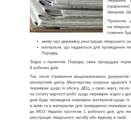
лікування т
(орфанних) 
Америки, Шв
Проектом д
на лікарськ
повинен буд
заяву про державну реєстрацію лікарського з
матеріали, що надаються для проведення пере
Порядку.
Згідно з проектом Порядку сама процедура перев
8 робочих днів.
Так, після отримання вищезазначених документі
експертний центр Міністерства охорони здоров’я
перевірки щодо їх обсягу. ДЕЦ, у свою чергу, піс
на сплату вартості робіт щодо перевірки згідно з 
днів буде проведена перевірка матеріалів щодо їх 
в заяві та в матеріалах для проведення перевірки 
до МОЗ України протягом 1 робочого дня, для як
реєстрацію лікарського засобу або відмову в такій.