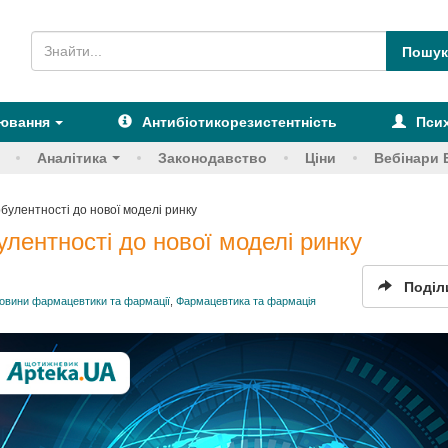
рювання
Антибіотикорезистентність
Псих
Аналітика
Законодавство
Ціни
Вебінари 
булентності до нової моделі ринку
лентності до нової моделі ринку
Поділ
овини фармацевтики та фармації
,
Фармацевтика та фармація