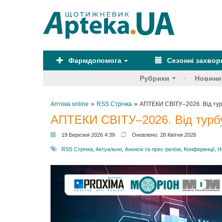
Фармдопомога
Сезонні захво
Рубрики
Новини
»
»
Аптека online
RSS Стрічка
АПТЕКИ СВІТУ–2026. Від тур
АПТЕКИ СВІТУ–2026. Від турбу
19 Березня 2026 4:39
Оновлено:
28 Квітня 2026
RSS Стрічка
,
Актуально
,
Анонси та прес-релізи
,
Конференції
,
Н