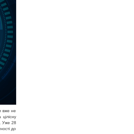
и вже не
 цілісну
. Уже 28
ності до