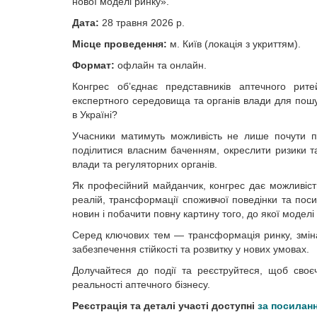
нової моделі ринку».
Дата:
28 травня 2026 р.
Місце проведення:
м. Київ (локація з укриттям).
Формат:
офлайн та онлайн.
Конгрес об’єднає представників аптечного рите
експертного середовища та органів влади для пошу
в Україні?
Учасники матимуть можливість не лише почути по
поділитися власним баченням, окреслити ризики т
влади та регуляторних органів.
Як професійний майданчик, конгрес дає можливіст
реалій, трансформації споживчої поведінки та пос
новин і побачити повну картину того, до якої моделі
Серед ключових тем — трансформація ринку, зміна 
забезпечення стійкості та розвитку у нових умовах.
Долучайтеся до події та реєструйтеся, щоб своє
реальності аптечного бізнесу.
Реєстрація та деталі участі доступні
за посилан