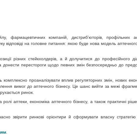
йлу, фармацевтичних компаній, дистриб’юторів, профільних ас
ку відповіді на головне питання: якою буде нова модель аптечного
зиції різних стейкхолдерів, а й долучитися до професійного д
а донести перестороги щодо певних змін безпосередньо до предс
ь комплексно проаналізувати вплив регуляторних змін, нових еко
илення вимог до аптечного бізнесу. Це шанс вийти за межі фрагм
 рухається ринок.
ролі аптеки, економіка аптечного бізнесу, а також практичні ріш
часно звірити ринкові орієнтири й сформувати власну стратегію
ням
.