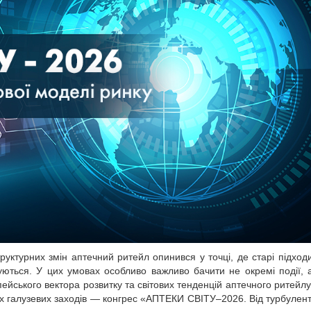
труктурних змін аптечний ритейл опинився у точці, де старі підход
ються. У цих умовах особливо важливо бачити не окремі події, а
пейського вектора розвитку та світових тенденцій аптечного ритейлу
их галузевих заходів — конгрес «АПТЕКИ СВІТУ–2026. Від турбулент