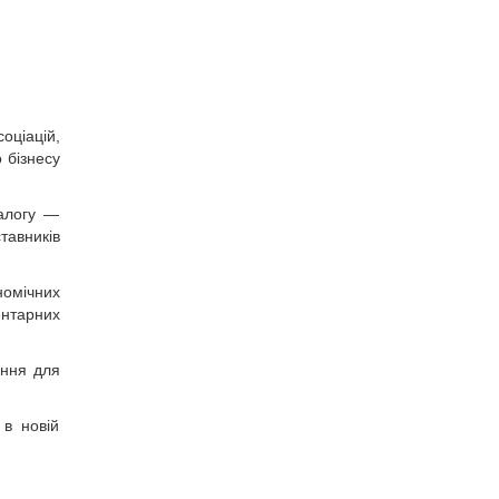
оціацій,
 бізнесу
іалогу —
тавників
номічних
ентарних
ення для
 в новій