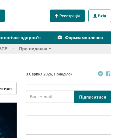
Реєстрація
Вхід
ологічне здоров’я
Фармзамовлення
БПР
Про видання
3 Серпня 2026, Понеділок
итися
Підписатися