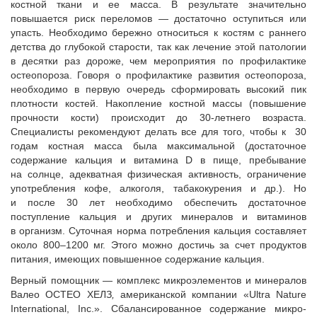
костной ткани и ее масса. В результате значительно
повышается риск переломов — достаточно оступиться или
упасть. Необходимо бережно относиться к костям с раннего
детства до глубокой старости, так как лечение этой патологии
в десятки раз дороже, чем мероприятия по профилактике
остеопороза. Говоря о профилактике развития остеопороза,
необходимо в первую очередь сформировать высокий пик
плотности костей. Накопление костной массы (повышение
прочности кости) происходит до 30-летнего возраста.
Специалисты рекомендуют делать все для того, чтобы к 30
годам костная масса была максимальной (достаточное
содержание кальция и витамина D в пище, пребывание
на солнце, адекватная физическая активность, ограничение
употребления кофе, алкоголя, табакокурения и др.). Но
и после 30 лет необходимо обеспечить достаточное
поступление кальция и других минералов и витаминов
в организм. Суточная норма потребления кальция составляет
около 800–1200 мг. Этого можно достичь за счет продуктов
питания, имеющих повышенное содержание кальция.
Верный помощник — комплекс микроэлементов и минералов
Валео ОСТЕО ХЕЛЗ
,
американской компании «Ultra Nature
International, Inc.».
Сбалансированное содержание микро-