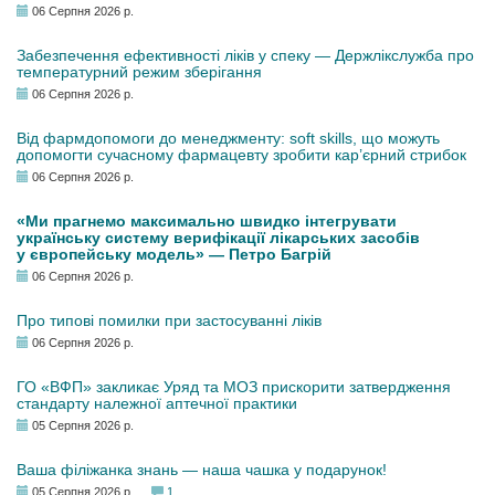
06 Серпня 2026 р.
Забезпечення ефективності ліків у спеку — Держлікслужба про
температурний режим зберігання
06 Серпня 2026 р.
Від фармдопомоги до менеджменту: soft skills, що можуть
допомогти сучасному фармацевту зробити кар’єрний стрибок
06 Серпня 2026 р.
«Ми прагнемо максимально швидко інтегрувати
українську систему верифікації лікарських засобів
у європейську модель» — Петро Багрій
06 Серпня 2026 р.
Про типові помилки при застосуванні ліків
06 Серпня 2026 р.
ГО «ВФП» закликає Уряд та МОЗ прискорити затвердження
стандарту належної аптечної практики
05 Серпня 2026 р.
Ваша філіжанка знань — наша чашка у подарунок!
05 Серпня 2026 р.
1