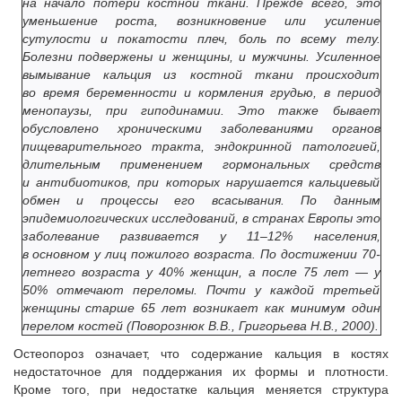
на начало потери костной ткани. Прежде всего, это
уменьшение роста, возникновение или усиление
сутулости и покатости плеч, боль по всему телу.
Болезни подвержены и женщины, и мужчины. Усиленное
вымывание кальция из костной ткани происходит
во время беременности и кормления грудью, в период
менопаузы, при гиподинамии. Это также бывает
обусловлено хроническими заболеваниями органов
пищеварительного тракта, эндокринной патологией,
длительным применением гормональных средств
и антибиотиков, при которых нарушается кальциевый
обмен и процессы его всасывания. По данным
эпидемиологических исследований, в странах Европы это
заболевание развивается у 11–12% населения,
в основном у лиц пожилого возраста. По достижении 70-
летнего возраста у 40% женщин, а после 75 лет — у
50% отмечают переломы. Почти у каждой третьей
женщины старше 65 лет возникает как минимум один
перелом костей (Поворознюк В.В., Григорьева Н.В., 2000).
Остеопороз означает, что содержание кальция в костях
недостаточное для поддержания их формы и плотности.
Кроме того, при недостатке кальция меняется структура