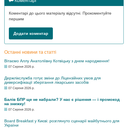
Коментарі
Коментарі до цього матеріалу відсутні. Прокоментуйте
першим
Додати коментар
Останні новини та статті
Вітаємо Аллу Анатоліївну Котвіцьку з днем народження!
07 Серпня 2026 р.
Держлікслужба готує зміни до Ліцензійних умов для
диверсифікації зберігання лікарських засобів
07 Серпня 2026 р.
Балів БПР ще не набрали? У нас є рішення — і промокод
на знижку!
07 Серпня 2026 р.
Board Breakfast у Києві: розглянуто сценарії майбутнього для
України