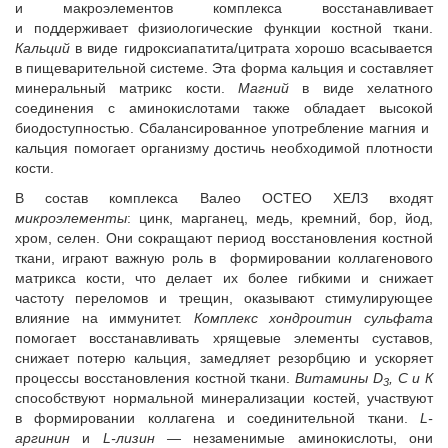
и макроэлементов комплекса восстанавливает
и поддерживает физиологические функции костной ткани.
Кальций
в виде гидроксиапатита/цитрата хорошо всасывается
в пищеварительной системе. Эта форма кальция и составляет
минеральный матрикс кости.
Магний
в виде хелатного
соединения с аминокислотами также обладает высокой
биодоступностью. Сбалансированное употребление магния и
кальция помогает организму достичь необходимой плотности
кости.
В состав комплекса Валео ОСТЕО ХЕЛЗ входят
микроэлементы
: цинк, марганец, медь, кремний, бор, йод,
хром, селен. Они сокращают период восстановления костной
ткани, играют важную роль в формировании коллагенового
матрикса кости, что делает их более гибкими и снижает
частоту переломов и трещин, оказывают стимулирующее
влияние на иммунитет.
Комплекс хондроитин сульфата
помогает восстанавливать хрящевые элементы суставов,
снижает потерю кальция, замедляет резорбцию и ускоряет
процессы восстановления костной ткани.
Витамины D
, С и К
3
способствуют нормальной минерализации костей, участвуют
в формировании коллагена и соединительной ткани.
L-
аргинин
и
L-лизин —
незаменимые аминокислоты, они