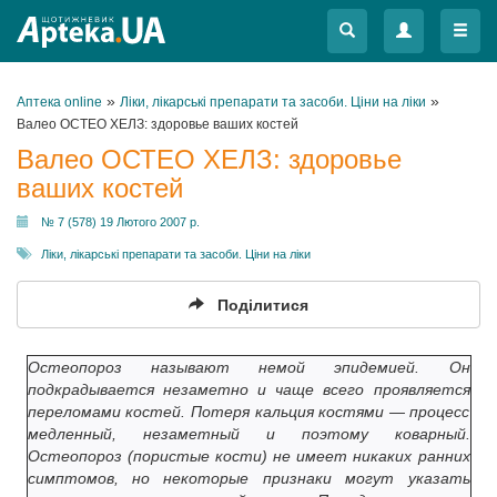
Меню
Меню
»
»
Аптека online
Ліки, лікарські препарати та засоби. Ціни на ліки
Валео ОСТЕО ХЕЛЗ: здоровье ваших костей
Валео ОСТЕО ХЕЛЗ: здоровье
ваших костей
№ 7 (578) 19 Лютого 2007 р.
Ліки, лікарські препарати та засоби. Ціни на ліки
Поділитися
Остеопороз называют немой эпидемией. Он
подкрадывается незаметно и чаще всего проявляется
переломами костей. Потеря кальция костями — процесс
медленный, незаметный и поэтому коварный.
Остеопороз (пористые кости) не имеет никаких ранних
симптомов, но некоторые признаки могут указать