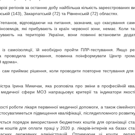
зрізі регіонів за останню добу найбільша кількість зареєстрованих в
вській (143), Закарпатській (72) та Рівненській (72) областях.
тепанов, відповідаючи на питання, зазначив, що скасування само
іноземців, які прибувають із країн червоної зони, немає. Коли та
увають на територію України, вони повинні встановити додат
з самоізоляції, їй необхідно пройти ПЛР-тестування. Якщо ре
яка проводила тестування, повинна поінформувати Центр грома
й вдома».
р сам приймає рішення, коли проводити повторне тестування для о
ністра Ірина Микичак, яка розповіла про зміни в професійній квал
 медичної сфери МОЗ напрацьовує критерії та індикатори якост
ості роботи лікаря первинної медичної допомоги, а також сімейного
 стосуватиметься підвищення кваліфікації, післядипломного розвитк
ється порядок використання бюджетних коштів для організації ст
ом коштів для оплати праці у 2020 р. лікарів-інтернів на базах ст
асних державних адміністрацій. Отримуючи ці кошти, депар