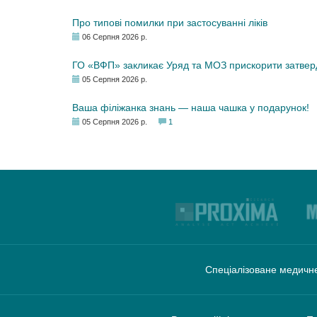
Про типові помилки при застосуванні ліків
06 Серпня 2026 р.
ГО «ВФП» закликає Уряд та МОЗ прискорити затвер
05 Серпня 2026 р.
Ваша філіжанка знань — наша чашка у подарунок!
05 Серпня 2026 р.
1
Спеціалізоване медичне