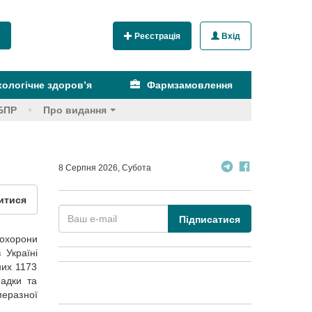
Реєстрація
Вхід
ологічне здоров’я
Фармзамовлення
БПР
Про видання
8 Серпня 2026, Субота
итися
Підписатися
 охорони
 Україні
них 1173
падки та
меразної