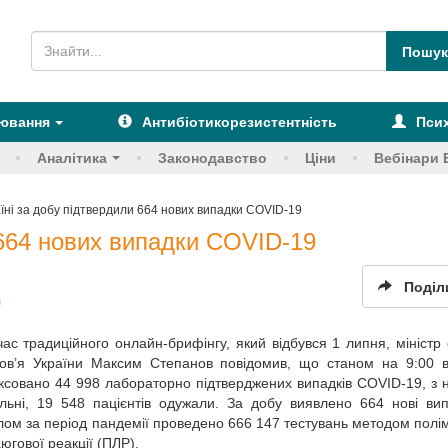
рювання
Антибіотикорезистентність
Псих
Аналітика
Законодавство
Ціни
Вебінари 
аїні за добу підтвердили 664 нових випадки COVID-19
 664 нових випадки COVID-19
Поділ
я
час традиційного онлайн-брифінгу, який відбувся 1 липня, міністр
ов’я України Максим Степанов повідомив, що станом на 9:00 в
ксовано 44 998 лабораторно підтверджених випадків COVID-19, з 
льні, 19 548 пацієнтів одужали. За добу виявлено 664 нові ви
лом за період пандемії проведено 666 147 тестувань методом полі
югової реакції (ПЛР).