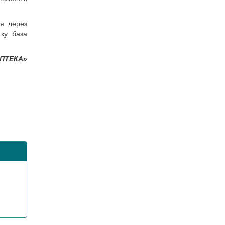
ня через
тку база
АПТЕКА»