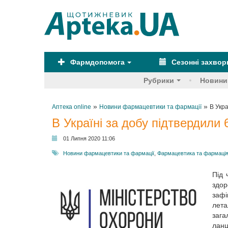
Фармдопомога
Сезонні захво
Рубрики
Новини
»
»
Аптека online
Новини фармацевтики та фармації
В Укр
В Україні за добу підтвердили
01 Липня 2020 11:06
Новини фармацевтики та фармації
,
Фармацевтика та фармаці
Під 
здор
зафі
лета
зага
ланц