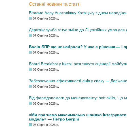
Останні новини та статті
Вітаємо Аллу Анатоліївну Котвіцьку з днем народже
07 Серпня 2026 р.
Держлікслужба готує зміни до Ліцензійних умов для д
07 Серпня 2026 р.
Балів БПР ще не набрали? У нас є рішення — і 
07 Серпня 2026 р.
Board Breakfast у Києві: розглянуто сценарії майбут
06 Серпня 2026 р.
Забезпечення ефективності ліків у спеку — Держлі
06 Серпня 2026 р.
Від фармдопомоги до менеджменту: soft skills, що
06 Серпня 2026 р.
«Ми прагнемо максимально швидко інтегрувати у
модель» — Петро Багрій
06 Серпня 2026 р.