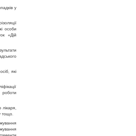
ипадків у
ізоляції
кі особи
ок «Дій
зультати
дського
сіб, які
іфікації
і роботи
 лікаря,
у тощо.
ажування
ажування
таменти