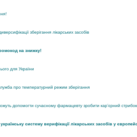
ння!
иверсифікації зберігання лікарських засобів
промокод на знижку!
нього для України
кслужба про температурний режим зберігання
 можуть допомогти сучасному фармацевту зробити кар’єрний стрибок
країнську систему верифікації лікарських засобів у європей