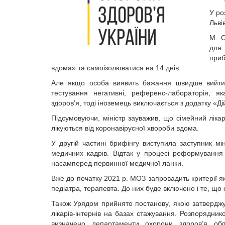
У ро
Льві
М. С
для 
приб
вдома» та самоізолюватися на 14 днів.
Але якщо особа виявить бажання швидше вийти і
тестування негативні, референс-лабораторія, 
здоров’я, тоді іноземець виключається з додатку «Ді
Підсумовуючи, міністр зауважив, що сімейний ліка
лікуються від коронавірусної хвороби вдома.
У другій частині брифінгу виступила заступник мі
медичних кадрів. Відтак у процесі реформування
насамперед первинної медичної ланки.
Вже до початку 2021 р. МОЗ запровадить критерії як
педіатра, терапевта. До них буде включено і те, що
Також Урядом прийнято постанову, якою затверджу
лікарів-інтернів на базах стажування. Розпорядник
визначено департаменти охорони здоров’я обл