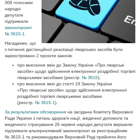
308 голосами
народні
депутати
підтримали
законопроєкт
№ 3615-1
.
Нагадаємо, що
з питання дистанційної реалізації лікарських засобів було
зареєстровано 2 проєкти законів:
про внесення змін до Закону України «Про лікарські
засоби» щодо здійснення електронної роздрібної торгівлі
лікарськими засобами (реєстр.
№ 3615
);
про внесення змін до статті 19 Закону Украї­ни
«Про лікарські засоби» щодо здійснення електронної
роздрібної торгівлі лікарськими засобами
(реєстр.
№ 3615-1
).
За результатами обговорення
на засіданні Комітету Верховної
Ради України з питань здоров’я нації, медичної допомоги та
медичного страхування 26 червня народні депутати вирішили
підтримати альтернативний законопроєкт за реєстраційним
№ 3615-1 та рекомендували Верховній Раді прийняти його