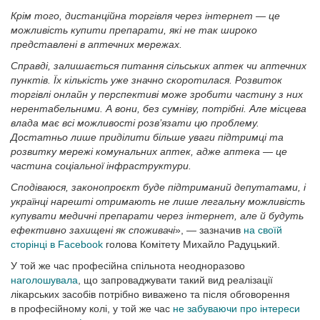
Крім того, дистанційна торгівля через інтернет — це
можливість купити препарати, які не так широко
представлені в аптечних мережах.
Справді, залишається питання сільських аптек чи аптечних
пунктів. Їх кількість уже значно скоротилася. Розвиток
торгівлі онлайн у перспективі може зробити частину з них
нерентабельними. А вони, без сумніву, потрібні. Але місцева
влада має всі можливості розв’язати цю проблему.
Достатньо лише приділити більше уваги підтримці та
розвитку мережі комунальних аптек, адже аптека — це
частина соціальної інфраструктури.
Сподіваюся, законопроєкт буде підтриманий депутатами, і
українці нарешті отримають не лише легальну можливість
купувати медичні препарати через інтернет, але й будуть
ефективно захищені як споживачі
», — зазначив
на своїй
сторінці в Facebook
голова Комітету Михайло Радуцький.
У той же час професійна спільнота неодноразово
наголошувала
, що запроваджувати такий вид реалізації
лікарських засобів потрібно виважено та після обговорення
в професійному колі, у той же час
не забуваючи про інтереси