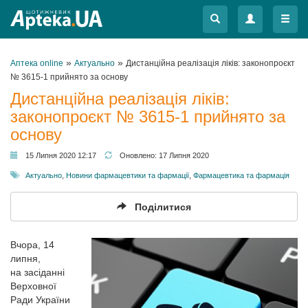
Меню
Меню
»
»
Аптека online
Актуально
Дистанційна реалізація ліків: законопроєкт
№ 3615-1 прийнято за основу
Дистанційна реалізація ліків:
законопроєкт № 3615-1 прийнято за
основу
15 Липня 2020 12:17
Оновлено:
17 Липня 2020
Актуально
,
Новини фармацевтики та фармації
,
Фармацевтика та фармація
Поділитися
Вчора, 14
липня,
на засіданні
Верховної
Ради України