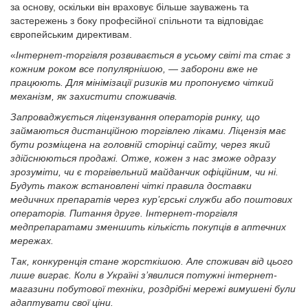
за основу, оскільки він враховує більше зауважень та
застережень з боку професійної спільноти та відповідає
європейським директивам.
«
Інтернет-торгівля розвивається в усьому світі та стає з
кожним роком все популярнішою, — заборони вже не
працюють.
Для мінімізації ризиків ми пропонуємо чіткий
механізм, як захистити споживачів.
Запроваджується ліцензування операторів ринку, що
займаються дистанційною торгівлею ліками. Ліцензія має
бути розміщена на головній сторінці сайту, через який
здійснюються продажі. Отже, кожен з нас зможе одразу
зрозуміти, чи є торгівельний майданчик офіційним, чи ні.
Будуть також встановлені чіткі правила доставки
медичних препаратів через кур’єрські служби або поштових
операторів.
Питання друге. Інтернет-торгівля
медпрепаратами зменшить кількість покупців в аптечних
мережах.
Так, конкуренція стане жорсткішою. Але споживач від цього
лише виграє. Коли в Україні з’явилися потужні інтернет-
магазини побутової техніки, роздрібні мережі вимушені були
адаптувати свої ціни.