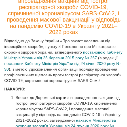
впровадження вакцини від гострої
респіраторної хвороби COVID-19,
спричиненої коронавірусом SARS-CoV-2, і
проведення масової вакцинації у відповідь
на пандемію COVID-19 в Україні у 2021–
2022 роках
Відповідно до Закону України «Про захист населення від
інфекційних хвороб», пункту 8 Положення про Міністерство
охорони здоров’я України, затвердженого
постановою Кабінету
Міністрів України від 25 березня 2015 року № 267
(в редакції
постанови Кабінету Міністрів України від 24 січня 2020 року №
90
), з метою удосконалення організації порядку проведення
профілактичних щеплень проти гострої респіраторної хвороби
COVID-19, спричиненої коронавірусом SARS-CoV-2
НАКАЗУЮ:
Внести до Дорожньої карти з впровадження вакцини від
гострої респіраторної хвороби COVID-19, спричиненої
коронавірусом SARS-CoV-2, і проведення масової
вакцинації у відповідь на пандемію COVID-19 в Україні у
2021–2022 роках, затвердженої
наказом Міністерства
охорони здоров’я України від 24 грудня 2020 року №