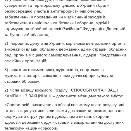
суверенітет та територіальну цілісність України і брали
безпосередню участь в антитерористичній операції,
забезпеченні її проведення чи у здійсненні заходів із
забезпечення національної безпеки і оборони, відсічі і
стримування збройної агресії Російської Федерації в Донецькій
та Луганській областях;
2) народних депутатів України, керівників центральних органів
виконавчої влади, обласних державних адміністрацій, обласних
рад, органів місцевого самоврядування, лідерів і представників
релігійних організацій;
3) видатних письменників, журналістів, спортсменів,
музикантів, акторів, співаків, інших діячів сфери культури,
старших 60 років»;
2) після абзацу восьмого Розділу «СПОСОБИ ОРГАНІЗАЦІЇ
КАМПАНІЇ З ВАКЦИНАЦІЇ» доповнити абзацами такого змісту:
«Списки осіб, визначених в абзаці восьмому цього розділу, які
готові вакцинуватися залишками доз вакцини, рекомендовано
формувати структурним підрозділам з питань охорони
здоров’я державних адміністрацій з використанням доступних
телекомунікаційних засобів.