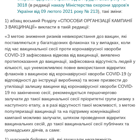
3018
(в редакції
наказу Міністерства охорони здоров’я
України від 09 лютого 2021 року № 213
), такі зміни:
1) абзац восьмий Розділу «СПОСОБИ ОРГАНІЗАЦІЇ КАМПАНІЇ
З ВАКЦИНАЦІЇ» викласти в такій редакції:
«З метою зниження ризиків невикористання доз вакцин, які
поставляються у багатодозних флаконах та у випадках, коли
під час вакцинальної сесії проти коронавірусної хвороби
COVID-19 зафіксована відмова від вакцинації, виявлено
протипоказання до вакцинації, зафіксована відсутність людей у
кількості, що унеможливлює повне використання відкритих
флаконів з вакциною від коронавірусної хвороби COVID-19 (у
відповідності до інструкції виробника) та може призвести до
утилізації залишку вакцини від коронавірусної хвороби COVID-
19 по закінченню сесії, рекомендується першочергово
залучати до такої вакцинальної сесії пріоритетні групи ризику з
наступного етапу, а в разі відсутності такої можливості, з метою
популяризації вакцинації та на підтримку комунікаційної
кампанії можливо залучати, шляхом проведення відкритих
вакцинальних сесій, до такої вакцинальної сесії публічних та
громадських діячів, а саме:
1) учасників бойових дій, які захищали незалежність,