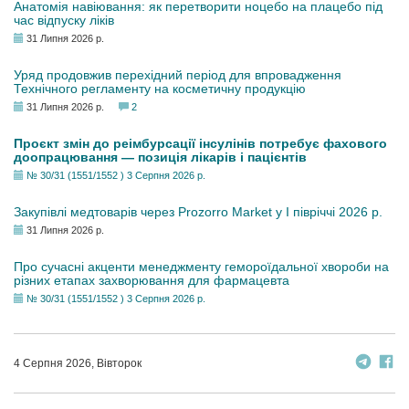
Анатомія навіювання: як перетворити ноцебо на плацебо під
час відпуску ліків
31 Липня 2026 р.
Уряд продовжив перехідний період для впровадження
Технічного регламенту на косметичну продукцію
31 Липня 2026 р.
2
Проєкт змін до реімбурсації інсулінів потребує фахового
доопрацювання — позиція лікарів і пацієнтів
№ 30/31 (1551/1552 ) 3 Серпня 2026 р.
Закупівлі медтоварів через Prozorro Market у I півріччі 2026 р.
31 Липня 2026 р.
Про сучасні акценти менеджменту гемороїдальної хвороби на
різних етапах захворювання для фармацевта
№ 30/31 (1551/1552 ) 3 Серпня 2026 р.
4 Серпня 2026, Вівторок