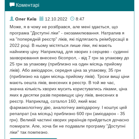
Коментарі
Олег Київ
12.10.2022
8:47
Може, я в чому не розібрався, але мені здається, що
програма "Доступні ліки" - окозамилювання. Натрапив я
на "попередній реєстр" ліків, які підлягають реімбурсації в
2022 році. В ньому містяться лише ліки, які мають
найнижчу ціну. Наприклад, для хворих з серцево - судинні
захворювання внесено бісопрол, - від 7 грн за упаковку до
25 грн за упаковку (приблизно на один місяць прийому
ліків). Або аміодарон, середня ціна за упаковку, 35 грн
(приблизно на один місяць прийому ліків). Трохи вищі ціни
мають оешта ліків, внесених в реєстр. В той же час,
значна кількість хворих мусить користуватись ліками, ціна
яких в десятки разів перевищує ціну ліків, внесених в
реєстр. Наприклад, соталол 160, який має
фармакологічну дію, аналогічну аміодарону. І коштує цей
репапрат (на місяць) приблизно 600 грн (аміодарон - 35
грн). Великій частині хворих українців прийдеться дочасно
помирати. Але, хоча би не подавали програму "Доступні
ліки" так помпезно.