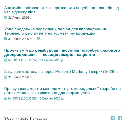
Анатомія навіювання: як перетворити ноцебо на плацебо під
час відпуску ліків
31 Липня 2026 р.
Уряд продовжив перехідний період для впровадження
Технічного регламенту на косметичну продукцію
31 Липня 2026 р.
2
Проєкт змін до реімбурсації інсулінів потребує фахового
доопрацювання — позиція лікарів і пацієнтів
№ 30/31 (1551/1552 ) 3 Серпня 2026 р.
Закупівлі медтоварів через Prozorro Market у I півріччі 2026 р.
31 Липня 2026 р.
Про сучасні акценти менеджменту гемороїдальної хвороби на
різних етапах захворювання для фармацевта
№ 30/31 (1551/1552 ) 3 Серпня 2026 р.
3 Серпня 2026, Понеділок