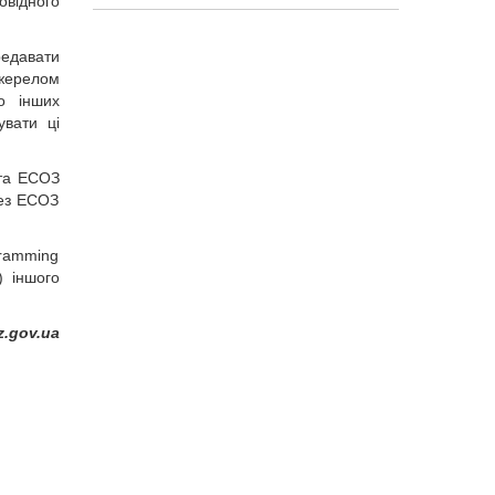
відного
едавати
жерелом
до інших
увати ці
 та ЕСОЗ
рез ЕСОЗ
gramming
) іншого
.gov.ua