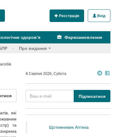
Реєстрація
Вхід
ологічне здоров’я
Фармзамовлення
БПР
Про видання
засобів
8 Серпня 2026, Субота
итися
Підписатися
тів, які
ржавним
стр) та
Щотижневик Аптека
зокрема