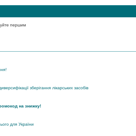
нтуйте першим
ння!
иверсифікації зберігання лікарських засобів
промокод на знижку!
нього для України