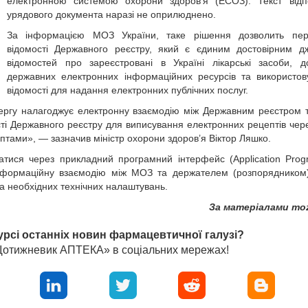
електронною системою охорони здоров’я (ЕСОЗ). Текст відпо
урядового документа наразі не оприлюднено.
За інформацією МОЗ України, таке рішення дозволить пер
відомості Державного реєстру, який є єдиним достовірним д
відомостей про зареєстровані в Україні лікарські засоби, 
державних електронних інформаційних ресурсів та використов
відомості для надання електронних публічних послуг.
 чергу налагоджує електронну взаємодію між Державним реєстром
сті Державного реєстру для виписування електронних рецептів че
ептами», — зазначив міністр охорони здоров’я Віктор Ляшко.
тися через прикладний програмний інтерфейс (Application Pro
інформаційну взаємодію між МОЗ та держателем (розпорядником
а необхідних технічних налаштувань.
За матеріалами moz
урсі останніх новин фармацевтичної галузі?
«Щотижневик АПТЕКА» в соціальних мережах!