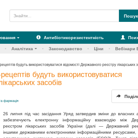
рювання
Антибіотикорезистентність
Псих
Аналітика
Законодавство
Ціни
Вебінари 
-рецептів будуть використовуватися відомості Державного реєстру лікарських 
-рецептів будуть використовуватися
лікарських засобів
Поділ
та фармація
26 липня під час засідання Уряд затвердив зміни до власних ак
забезпечують електронну інформаційну взаємодію між Де
реєстром лікарських засобів України (далі — Державний реє
іншими державними електронними інформаційними ресурсами, 