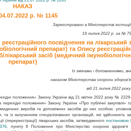
 України від 21.07.2022 р. № 1285'
НАКАЗ
04.07.2022 р. № 1145
Зареєстровано в Міністерстві юстиції
19 липня 2022 р. за № 7
реєстраційного посвідчення на лікарський з
обіологічний препарат) та Опису реєстрацій
б/лікарський засіб (медичний імунобіологіч
препарат)
Із змінами і доповненнями, в
наказом Міністерства охорони здоров’я
від 21 липня 2022 рок
ерехідні положення» Закону України від 21 квітня 2022 року № 2229
а перехідні положення» Закону України «Про публічні закупівлі» т
в, медичних виробів та допоміжних засобів до них особою, уповн
 та із залученням спеціалізованих організацій, які здійснюють зак
ії (перереєстрації) лікарських засобів, затвердженого
постановою 
376
, пункту 8 Положення про Міністерство охорони здоров’я 