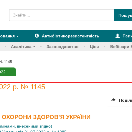
рювання
Антибіотикорезистентність
Псих
Аналітика
Законодавство
Ціни
Вебінари 
 № 1145
022
022 р. № 1145
Поділ
 ОХОРОНИ ЗДОРОВ’Я УКРАЇНИ
 змінами, внесеними згідно)