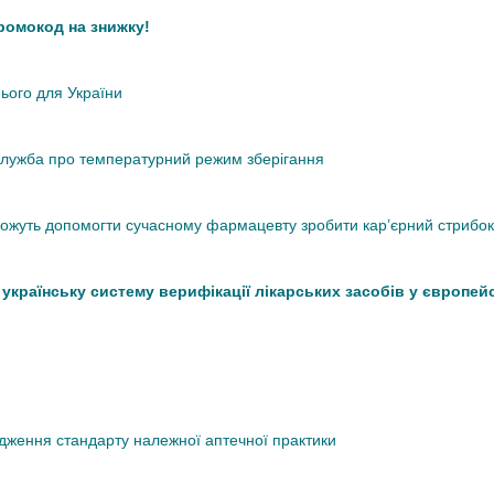
промокод на знижку!
нього для України
кслужба про температурний режим зберігання
 можуть допомогти сучасному фармацевту зробити кар’єрний стрибок
країнську систему верифікації лікарських засобів у європей
дження стандарту належної аптечної практики