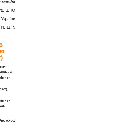
омаріда
РДЖЕНО
 України
у № 1145
б
ня
)
чний
рованим
мінити
рат),
мінити
они
дворних