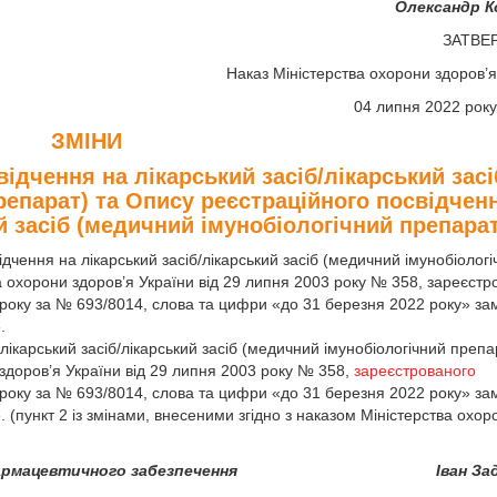
Олександр К
ЗАТВЕ
Наказ Міністерства охорони здоров’я
04 липня 2022 рок
ЗМІНИ
ідчення на лікарський засіб/лікарський засі
репарат) та Опису реєстраційного посвідчен
й засіб (медичний імунобіологічний препарат
дчення на лікарський засіб/лікарський засіб (медичний імунобіологі
а охорони здоров’я України від 29 липня 2003 року № 358, зареєст
3 року за № 693/8014, слова та цифри «до 31 березня 2022 року» за
.
лікарський засіб/лікарський засіб (медичний імунобіологічний препа
здоров’я України від 29 липня 2003 року № 358,
зареєстрованого
3 року за № 693/8014, слова та цифри «до 31 березня 2022 року» за
 (пункт 2 із змінами, внесеними згідно з наказом Міністерства охор
армацевтичного забезпечення
Іван За