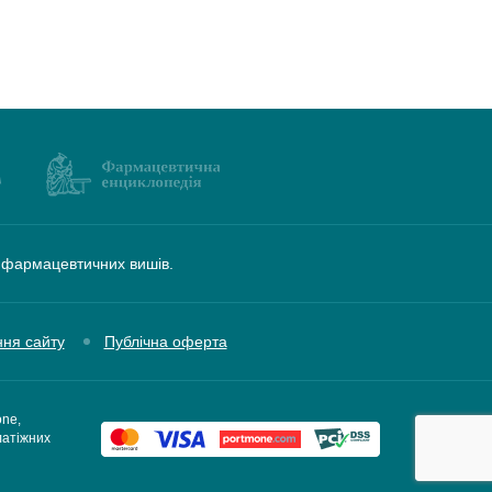
а фармацевтичних вишів.
ння сайту
Публічна оферта
one,
латіжних