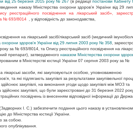
їни від 25 березня 2015 року № 267
(в редакції
постанови Кабінету М
иведення наказу Міністерства охорони здоров’я України від 29 ли
у реєстраційного посвідчення на лікарський засіб», зареєстр
 за № 693/8014
, у відповідність до законодавства,
відчення на лікарський засіб/лікарський засіб (медичний імунобіол
а охорони здоров’я України від 29 липня 2003 року № 358
, зареєст
3 року за № 693/8014, та Опису реєстраційного посвідчення на лікар
ічний препарат), затвердженого
наказом Міністерства охорони здоро
строваним в Міністерстві юстиції України 07 серпня 2003 року за №
на лікарські засоби, які закуповуються особою, уповноваженою
ов’я, та які підлягають закупівлі за результатами закупівельної про
 здійснює закупівлі, на виконання угоди щодо закупівлі між МОЗ та
 здійснює закупівлі, що були зареєстровані до 31 березня 2022 року
раційних посвідчень із внесенням відповідної інформації до Держа
адворних І. С.) забезпечити подання цього наказу в установленом
ію до Міністерства юстиції України.
ю за собою.
ного опублікування.