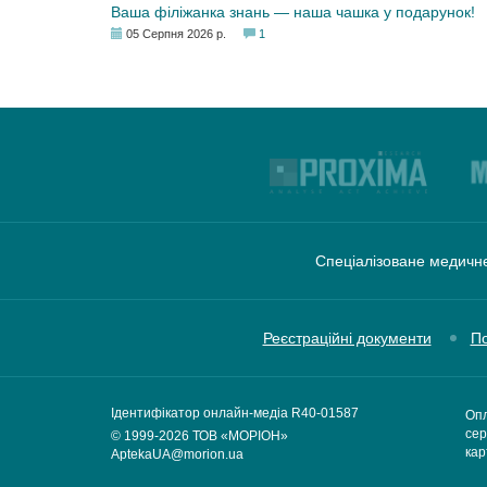
Ваша філіжанка знань — наша чашка у подарунок!
05 Серпня 2026 р.
1
Спеціалізоване медичне
Реєстраційні документи
По
Ідентифікатор онлайн-медіа R40-01587
Опл
сер
© 1999-2026
ТОВ «МОРІОН»
кар
AptekaUA@morion.ua