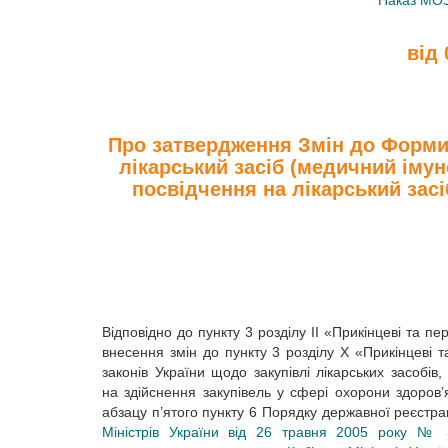
'Наказ МОЗ
від 
Про затвердження Змін до Форми 
лікарський засіб (медичний імун
посвідчення на лікарський засі
Відповідно до пункту 3 розділу II «Прикінцеві та п
внесення змін до пункту 3 розділу X «Прикінцеві т
законів України щодо закупівлі лікарських засобі
на здійснення закупівель у сфері охорони здоров’я,
абзацу п’ятого пункту 6 Порядку державної реєстрац
Міністрів України від 26 травня 2005 року № 