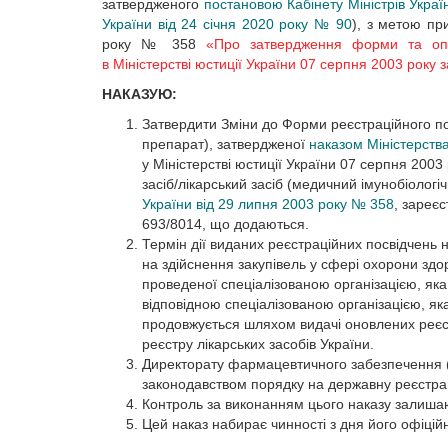
затвердженого
постановою Кабінету Міністрів Укра
України від 24 січня 2020 року № 90
), з метою пр
року № 358
«Про затвердження форми та опис
в Міністерстві юстиції України 07 серпня 2003 року
НАКАЗУЮ:
Затвердити Зміни до Форми реєстраційного пос
препарат), затвердженої
наказом Міністерств
у Міністерстві юстиції України 07 серпня 200
засіб/лікарський засіб (медичний імунобіолог
України від 29 липня 2003 року № 358
, зареє
693/8014, що додаються.
Термін дії виданих реєстраційних посвідчень 
на здійснення закупівель у сфері охорони здор
проведеної спеціалізованою організацією, яка
відповідною спеціалізованою організацією, яка
продовжується шляхом видачі оновлених реєст
реєстру лікарських засобів України.
Директорату фармацевтичного забезпечення (З
законодавством порядку на державну реєстрац
Контроль за виконанням цього наказу залиша
Цей наказ набирає чинності з дня його офіцій