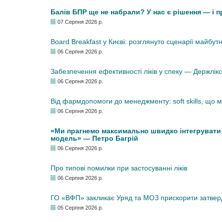
Балів БПР ще не набрали? У нас є рішення — і 
07 Серпня 2026 р.
Board Breakfast у Києві: розглянуто сценарії майбут
06 Серпня 2026 р.
Забезпечення ефективності ліків у спеку — Держлі
06 Серпня 2026 р.
Від фармдопомоги до менеджменту: soft skills, що
06 Серпня 2026 р.
«Ми прагнемо максимально швидко інтегрувати у
модель» — Петро Багрій
06 Серпня 2026 р.
Про типові помилки при застосуванні ліків
06 Серпня 2026 р.
ГО «ВФП» закликає Уряд та МОЗ прискорити затвер
05 Серпня 2026 р.