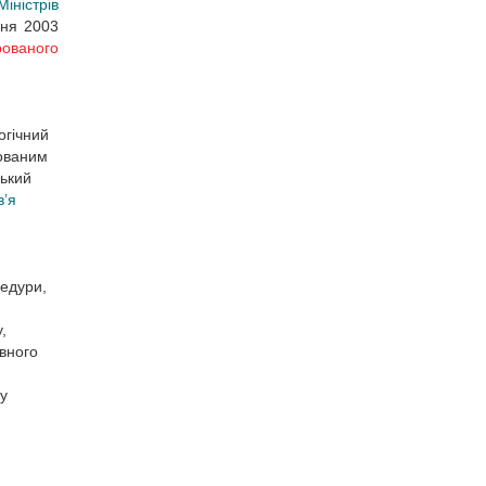
іністрів
пня 2003
ованого
огічний
рованим
ський
в’я
цедури,
,
вного
у