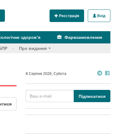
Реєстрація
Вхід
ологічне здоров’я
Фармзамовлення
БПР
Про видання
8 Серпня 2026, Субота
Підписатися
итися