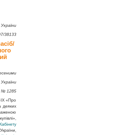
 України
97/38133
асіб/
ного
ний
несеними
 України
у № 1285
-IX «Про
а деяких
оваженою
упівлі»,
Кабінету
України,