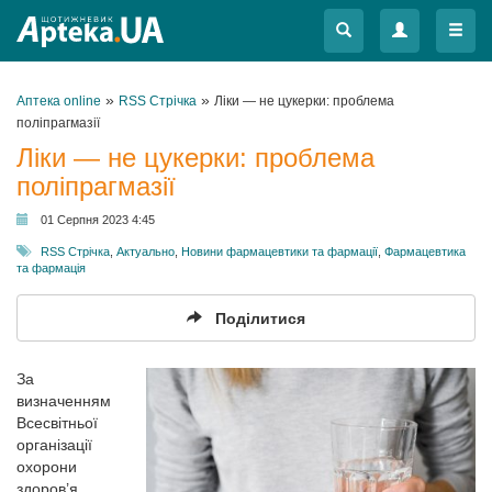
Меню
Меню
»
»
Аптека online
RSS Стрічка
Ліки — не цукерки: проблема
поліпрагмазії
Ліки — не цукерки: проблема
поліпрагмазії
01 Серпня 2023 4:45
RSS Стрічка
,
Актуально
,
Новини фармацевтики та фармації
,
Фармацевтика
та фармація
Поділитися
За
визначенням
Всесвітньої
організації
охорони
здоров’я