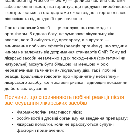
Manufacturing Practice — GMP) — це лише частина системи
забезпечення якості, яка гарантує, що продукція виробляється
і контролюється за стандартами якості згідно з торговельною
ліцензією та відповідає її призначенню.
Проте лікарський засіб — це сполука, що взаємодіє з
організмом. З одного боку, це зумовлює лікувальну дію,
власне, чого й очікують від препарату, а з другого —
виникнення побічних ефектів (реакція організму), що жодним
чином не залежать від дотримання стандартів GMP. Тому всі
лікарські засоби незалежно від їх походження (синтетичні чи
натуральні) можуть бути більшою чи меншою мірою
небезпечними та чинити як лікувальну дію, так і побічні
реакції. Доцільніше говорити про «прийнятну небезпеку»
лікарського засобу, коли зіставні ризики і відповідні показання
до його застосування.
Причини, що спричиняють побічні реакції після
застосування лікарських засобів
Фармакологічні властивості ліків;
особливості відповіді організму на введення препарату;
лікарські помилки, коли не враховуються супутні
фактори і призначення;