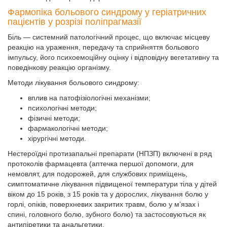
Фармопіка больового синдрому у геріатричних
пацієнтів у розрізі поліпрагмазії
Біль — системний патологічний процес, що включає місцеву
реакцію на ураження, передачу та сприйняття больового
імпульсу, його психоемоційну оцінку і відповідну вегетативну та
поведінкову реакцію організму.
Методи лікування больового синдрому:
вплив на патофізіологічні механізми;
психологічні методи;
фізичні методи;
фармакологічні методи;
хірургічні методи.
Нестероїдні протизапальні препарати (НПЗП) включені в ряд
протоколів фармацевта (аптечка першої допомоги, для
немовлят, для подорожей, для службових приміщень,
симптоматичне лікування підвищеної температури тіла у дітей
віком до 15 років, з 15 років та у дорослих, лікування болю у
горлі, опіків, поверхневих закритих травм, болю у м’язах і
спині, головного болю, зубного болю) та застосовуються як
антипіретики та анальгетики.