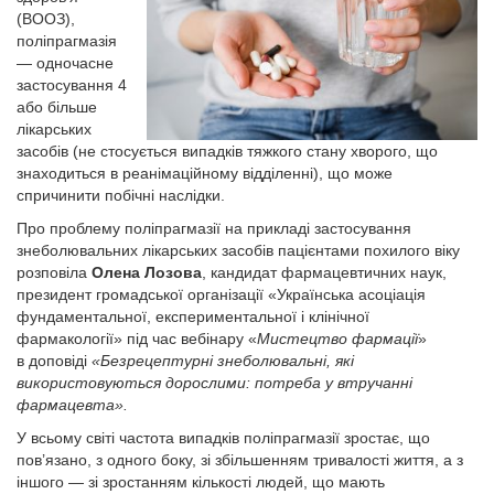
(ВООЗ),
поліпрагмазія
— одночасне
застосування 4
або більше
лікарських
засобів (не стосується випадків тяжкого стану хворого, що
знаходиться в реанімаційному відділенні), що може
спричинити побічні наслідки.
Про проблему поліпрагмазії на прикладі застосування
знеболювальних лікарських засобів пацієнтами похилого віку
розповіла
Олена
Лозова
, кандидат фармацевтичних наук,
президент громадської організації «Українська асоціація
фундаментальної, експериментальної і клінічної
фармакології» під час вебінару «
Мистецтво фармації
»
в доповіді
«Безрецептурні знеболювальні, які
використовуються дорослими: потреба у втручанні
фармацевта».
У всьому світі частота випадків поліпрагмазії зростає, що
пов’язано, з одного боку, зі збільшенням тривалості життя, а з
іншого — зі зростанням кількості людей, що мають