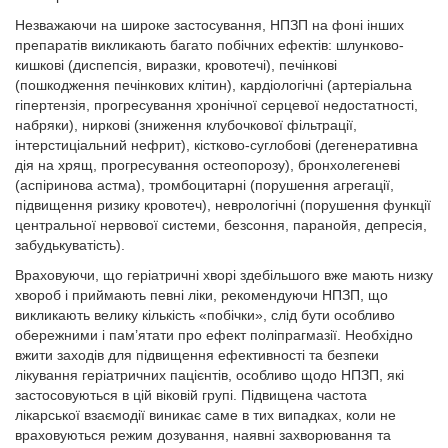
Незважаючи на широке застосування, НПЗП на фоні інших
препаратів викликають багато побічних ефектів: шлунково-
кишкові (диспепсія, виразки, кровотечі), печінкові
(пошкодження печінкових клітин), кардіологічні (артеріальна
гіпертензія, прогресування хронічної серцевої недостатності,
набряки), ниркові (зниження клубочкової фільтрації,
інтерстиціальний нефрит), кістково-суглобові (дегенеративна
дія на хрящ, прогресування остеопорозу), бронхолегеневі
(аспіринова астма), тромбоцитарні (порушення агрегації,
підвищення ризику кровотеч), неврологічні (порушення функції
центральної нервової системи, безсоння, паранойя, депресія,
забудькуватість).
Враховуючи, що геріатричні хворі здебільшого вже мають низку
хвороб і приймають певні ліки, рекомендуючи НПЗП, що
викликають велику кількість «побічки», слід бути особливо
обережними і пам’ятати про ефект поліпрагмазії. Необхідно
вжити заходів для підвищення ефективності та безпеки
лікування геріатричних пацієнтів, особливо щодо НПЗП, які
застосовуються в цій віковій групі. Підвищена частота
лікарської взаємодії виникає саме в тих випадках, коли не
враховуються режим дозування, наявні захворювання та