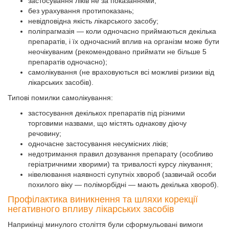
застосування ліків не за показаннями;
без урахування протипоказань;
невідповідна якість лікарського засобу;
поліпрагмазія — коли одночасно приймаються декілька
препаратів, і їх одночасний вплив на організм може бути
неочікуваним (рекомендовано приймати не більше 5
препаратів одночасно);
самолікування (не враховуються всі можливі ризики від
лікарських засобів).
Типові помилки самолікування:
застосування декількох препаратів під різними
торговими назвами, що містять однакову діючу
речовину;
одночасне застосування несумісних ліків;
недотримання правил дозування препарату (особливо
геріатричними хворими) та тривалості курсу лікування;
нівелювання наявності супутніх хвороб (зазвичай особи
похилого віку — поліморбідні — мають декілька хвороб).
Профілактика виникнення та шляхи корекції
негативного впливу лікарських засобів
Наприкінці минулого століття були сформульовані вимоги