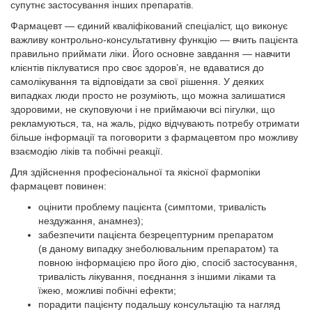
супутнє застосування інших препаратів.
Фармацевт — єдиний кваліфікований спеціаліст, що виконує
важливу контрольно-консультативну функцію — вчить пацієнта
правильно приймати ліки. Його основне завдання — навчити
клієнтів піклуватися про своє здоров’я, не вдаватися до
самолікування та відповідати за свої рішення. У деяких
випадках люди просто не розуміють, що можна залишатися
здоровими, не скуповуючи і не приймаючи всі пігулки, що
рекламуються, та, на жаль, рідко відчувають потребу отримати
більше інформації та поговорити з фармацевтом про можливу
взаємодію ліків та побічні реакції.
Для здійснення професіональної та якісної фармопіки
фармацевт повинен:
оцінити проблему пацієнта (симптоми, тривалість
нездужання, анамнез);
забезпечити пацієнта безрецептурним препаратом
(в даному випадку знеболювальним препаратом) та
повною інформацією про його дію, спосіб застосування,
тривалість лікування, поєднання з іншими ліками та
їжею, можливі побічні ефекти;
порадити пацієнту подальшу консультацію та нагляд