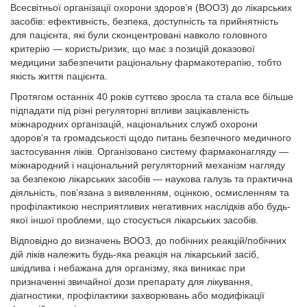
Всесвітньої організації охорони здоров’я (ВООЗ) до лікарських
засобів: ефективність, безпека, доступність та прийнятність
для пацієнта, які були сконцентровані навколо головного
критерію — користь/ризик, що має з позицій доказової
медицини забезпечити раціональну фармакотерапію, тобто
якість життя пацієнта.
Протягом останніх 40 років суттєво зросла та стала все більше
підпадати під різні регуляторні впливи зацікавленість
міжнародних організацій, національних служб охорони
здоров’я та громадськості щодо питань безпечного медичного
застосування ліків. Організовано систему фармаконагляду —
міжнародний і національний регуляторний механізм нагляду
за безпекою лікарських засобів — наукова галузь та практична
діяльність, пов’язана з виявленням, оцінкою, осмисленням та
профілактикою несприятливих негативних наслідків або будь-
якої іншої проблеми, що стосується лікарських засобів.
Відповідно до визначень ВООЗ, до побічних реакцій/побічних
дій ліків належить будь-яка реакція на лікарський засіб,
шкідлива і небажана для організму, яка виникає при
призначенні звичайної дози препарату для лікування,
діагностики, профілактики захворювань або модифікації