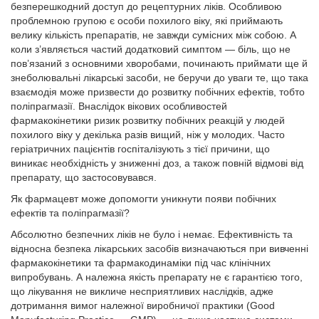
безперешкодний доступ до рецептурних ліків. Особливою
проблемною групою є особи похилого віку, які приймають
велику кількість препаратів, не завжди сумісних між собою. А
коли з’являється частий додатковий симптом — біль, що не
пов’язаний з основними хворобами, починають приймати ще й
знеболювальні лікарські засоби, не беручи до уваги те, що така
взаємодія може призвести до розвитку побічних ефектів, тобто
поліпрагмазії. Внаслідок вікових особливостей
фармакокінетики ризик розвитку побічних реакцій у людей
похилого віку у декілька разів вищий, ніж у молодих. Часто
геріатричних пацієнтів госпіталізують з тієї причини, що
виникає необхідність у зниженні доз, а також повній відмові від
препарату, що застосовувався.
Як фармацевт може допомогти уникнути появи побічних
ефектів та поліпрагмазії?
Абсолютно безпечних ліків не було і немає. Ефективність та
відносна безпека лікарських засобів визначаються при вивченні
фармакокінетики та фармакодинаміки під час клінічних
випробувань. А належна якість препарату не є гарантією того,
що лікування не викличе несприятливих наслідків, адже
дотримання вимог належної виробничої практики (Good