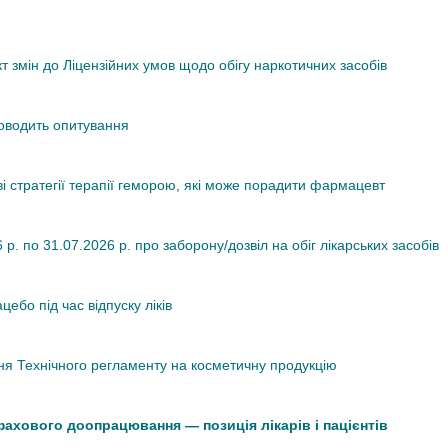
змін до Ліцензійних умов щодо обігу наркотичних засобів
роводить опитування
ві стратегії терапії геморою, які може порадити фармацевт
. по 31.07.2026 р. про заборону/дозвіл на обіг лікарських засобів
ебо під час відпуску ліків
я Технічного регламенту на косметичну продукцію
 фахового доопрацювання — позиція лікарів і пацієнтів