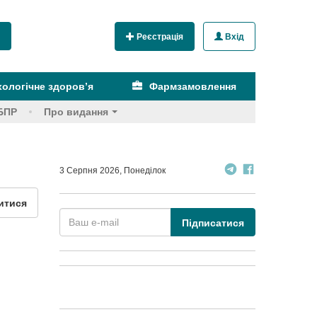
Реєстрація
Вхід
ологічне здоров’я
Фармзамовлення
БПР
Про видання
3 Серпня 2026, Понеділок
итися
Підписатися