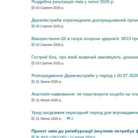
Роздрібна реалізація ліків у липні 2026 р.
03 Серпня 2026 р.
Держлікслужба оприлюднила доопрацьований проєкт 
03 Серпня 2026 р.
Використання ШІ в галузі охорони здоров’я: МОЗ п
03 Серпня 2026 р.
Гострий біль, про який зазвичай замовчують: доказо
03 Серпня 2026 р.
Розпорядження Держлікслужби у період з 20.07.2026 р
31 Липня 2026 р.
Анатомія навіювання: як перетворити ноцебо на плац
31 Липня 2026 р.
Уряд продовжив перехідний період для впровадженн
31 Липня 2026 р.
2
Проєкт змін до реімбурсації інсулінів потребує
№ 30/31 (1551/1552 ) 3 Серпня 2026 р.