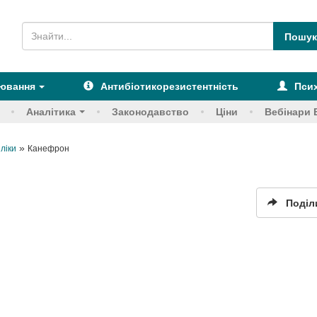
рювання
Антибіотикорезистентність
Псих
Аналітика
Законодавство
Ціни
Вебінари 
»
 ліки
Канефрон
Поділ