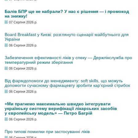
Балів БПР ще не набрали? У нас є рішення — і промокод
на знижку!
07 Серпня 2026 р.
Board Breakfast у Києві: розглянуто сценарії майбутнього для
України
06 Серпня 2026 р.
Забезпечення ефективності ліків у спеку — Держлікслужба про
температурний режим зберігання
06 Серпня 2026 р.
Від фармдопомоги до менеджменту: soft skills, що можуть
допомогти сучасному фармацевту зробити кар’єрний стрибок
06 Серпня 2026 р.
«Ми прагнемо максимально швидко інтегрувати
українську систему верифікації лікарських засобів
у європейську модель» — Петро Багрій
06 Серпня 2026 р.
Про типові помилки при застосуванні ліків
06 Серпня 2026 р.