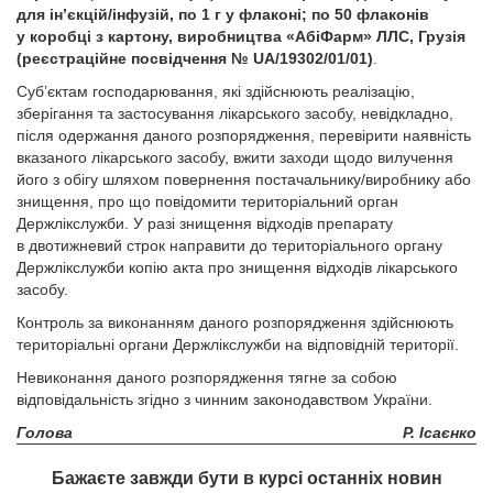
для ін’єкцій/інфузій, по 1 г у флаконі; по 50 флаконів
у коробці з картону, виробництва «АбіФарм» ЛЛС, Грузія
(реєстраційне посвідчення № UA/19302/01/01)
.
Суб’єктам господарювання, які здійснюють реалізацію,
зберігання та застосування лікарського засобу, невідкладно,
після одержання даного розпорядження, перевірити наявність
вказаного лікарського засобу, вжити заходи щодо вилучення
його з обігу шляхом повернення постачальнику/виробнику або
знищення, про що повідомити територіальний орган
Держлікслужби. У разі знищення відходів препарату
в двотижневий строк направити до територіального органу
Держлікслужби копію акта про знищення відходів лікарського
засобу.
Контроль за виконанням даного розпорядження здійснюють
територіальні органи Держлікслужби на відповідній території.
Невиконання даного розпорядження тягне за собою
відповідальність згідно з чинним законодавством України.
Голова
Р. Ісаєнко
Бажаєте завжди бути в курсі останніх новин