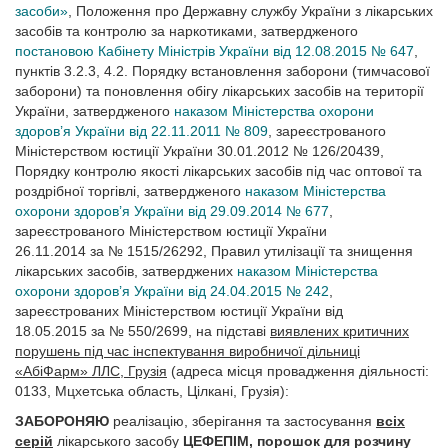
засоби»
, Положення про Державну службу України з лікарських
засобів та контролю за наркотиками, затвердженого
постановою Кабінету Міністрів України від 12.08.2015 № 647
,
пунктів 3.2.3, 4.2. Порядку встановлення заборони (тимчасової
заборони) та поновлення обігу лікарських засобів на території
України, затвердженого
наказом Міністерства охорони
здоров’я України від 22.11.2011 № 809
, зареєстрованого
Міністерством юстиції України 30.01.2012 № 126/20439,
Порядку контролю якості лікарських засобів під час оптової та
роздрібної торгівлі, затвердженого
наказом Міністерства
охорони здоров’я України від 29.09.2014 № 677
,
зареєстрованого Міністерством юстиції України
26.11.2014 за № 1515/26292, Правил утилізації та знищення
лікарських засобів, затверджених
наказом Міністерства
охорони здоров’я України від 24.04.2015 № 242
,
зареєстрованих Міністерством юстиції України від
18.05.2015 за № 550/2699, на підставі
виявлених критичних
порушень під час інспектування виробничої дільниці
«АбіФарм» ЛЛС, Грузія
(адреса місця провадження діяльності:
0133, Мцхетська область, Цілкані, Грузія):
ЗАБОРОНЯЮ
реалізацію, зберігання та застосування
всіх
серій
лікарського засобу
ЦЕФЕПІМ, порошок для розчину