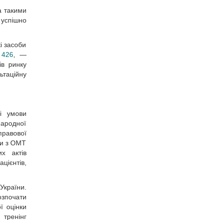
а такими
 успішно
і засоби
 426
, —
ів ринку
ьтаційну
і умови
народної
правової
ви з ОМТ
х актів
цієнтів,
України.
озпочати
ї оцінки
 тренінг