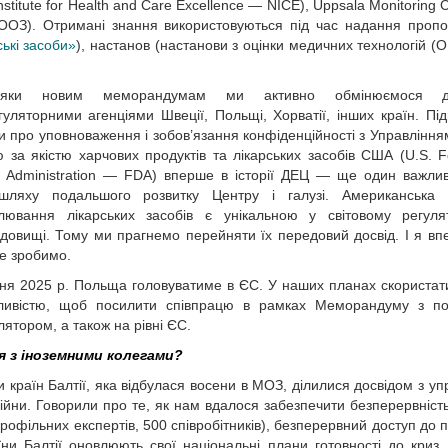
nstitute for Health and Care Excellence — NICE), Uppsala Monitoring
(ВООЗ). Отримані знання використовуються під час надання пропо
ькі засоби»
), настанов (настанови з оцінки медичних технологій (
дяки новим меморандумам ми активно обмінюємося до
гуляторними агенціями Швеції, Польщі, Хорватії, інших країн. Пі
и про уповноваження і зобов’язання конфіденційності з Управлінням
 за якістю харчових продуктів та лікарських засобів США (U.S. 
 Administration — FDA) вперше в історії ДЕЦ — ще один важли
шляху подальшого розвитку Центру і галузі. Американська 
лювання лікарських засобів є унікальною у світовому регуля
довищі. Тому ми прагнемо перейняти їх передовий досвід. І я вп
е зробимо.
чня 2025 р. Польща головуватиме в ЄС. У наших планах скористат
ливістю, щоб посилити спів­працю в рамках Меморандуму з по
лятором, а також на рівні ЄС.
ся з іноземними колегами?
и країн Балтії, яка відбулася восени в МОЗ, ділилися досвідом з уп
йни. Говорили про те, як нам вдалося забезпечити безперервніст
рофільних експертів, 500 співробітників), безперервний доступ до п
їни Балтії оновлюють свої націо­нальні плани готовності до криз, 