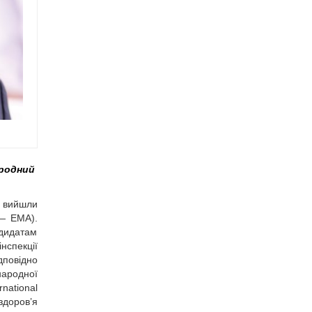
ародний
и вийшли
 — EMA).
ндидатам
нспекції
дповідно
народної
national
здоров’я