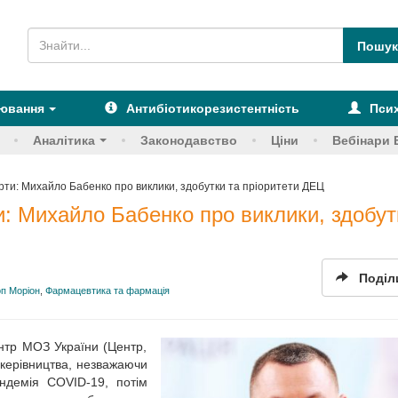
рювання
Антибіотикорезистентність
Псих
Аналітика
Законодавство
Ціни
Вебінари 
рти: Михайло Бабенко про виклики, здобутки та пріоритети ДЕЦ
и: Михайло Бабенко про виклики, здобут
Поділ
оп Моріон
,
Фармацевтика та фармація
нтр МОЗ України (Центр,
 керівництва, незважаючи
ндемія COVID-19, потім