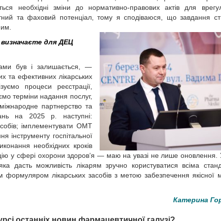
ються необхідні зміни до нормативно-правових актів для врег
ний та фаховий потенціал, тому я сподіваюся, що завдання с
ним.
и визначаєте для ДЕЦ
ами був і залишається, —
их та ефективних лікарських
уємо процеси реєстрації,
мо терміни надання послуг,
міжнародне партнерство та
ань на 2025 р. наступні:
собів; імплементувати ОМТ
ня інструменту госпітальної
иконання необхідних кроків
цію у сфері охорони здоров’я — маю на увазі не лише оновлення.
а дасть можливість лікарям зручно користуватися всіма стан
м формуляром лікарських засобів з метою забезпечення якісної 
Катерина Го
урсі останніх новин фармацевтичної галузі?