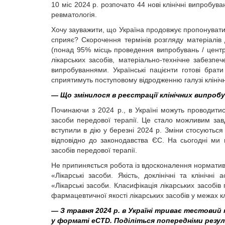
10 міс 2024 р. розпочато 44 нові клінічні випробу
ревматологія.
Хочу зауважити, що Україна продовжує пропонувати
сприяє? Скорочення термінів розгляду матеріалів д
(понад 95% місць проведення випробувань / центр
лікарських засобів, матеріально-технічне забезпе
випробуваннями. Українські пацієнти готові брат
сприятимуть поступовому відродженню галузі клінічн
— Що змінилося в реєстрації клінічних випро
Починаючи з 2024 р., в Україні можуть проводитися
засоби передової терапії. Це стало можливим зав
вступили в дію у березні 2024 р. Зміни стосуються
відповідно до законодавства ЄС. На сьогодні ми
засобів передової терапії.
Не припиняється робота із вдосконалення норматив
«Лікарські засоби. Якість, доклінічні та клінічні
«Лікарські засоби. Класифікація лікарських засобів 
фармацевтичної якості лікарських засобів у межах к
— З травня 2024 р. в Україні триває тестовий 
у форматі eCTD. Поділіться попередніми резу