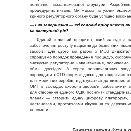
політично незаангажованої структури. Розробля
процедурних питань. Ми маємо потужний експерт
єдиного регуляторного органу буде успішно викона
— І на завершення — які головні пріоритети в
на наступний рік?
— Єдиний головний пріоритет, який завжди з н
забезпечення доступу пацієнтів до безпечних, якісн
засобів. Для цього ми разом з МОЗ диджиталіз
спрощуємо порядок проведення процедур, скорочує
знижуємо регуляторне навантаження, посилюємо 
обмін досвідом. А серед першочергових завд
впровадити еCTD-формат досьє для лікарських за
для медичних виробів; підготуватися до використан
ОМТ в закладах охорони здоров’я; забезпечити в
для створення єдиного ОДК, посилити стандартиза
планах — створити єдину цифрову платформу, як
настановами, протоколами лікування та державни
допомоги.
Бажаєте завжди бути в к