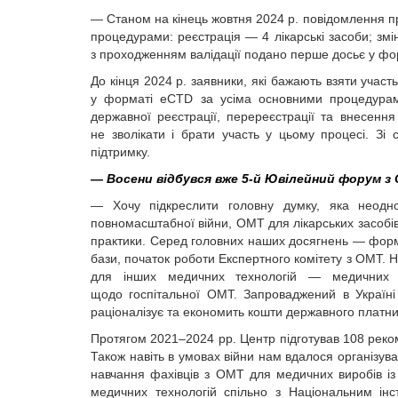
— Станом на кінець жовтня 2024 р. повідомлення пр
процедурами: реєстрація — 4 лікарські засоби; зм
з проходженням валідації подано перше досьє у фо
До кінця 2024 р. заявники, які бажають взяти участ
у форматі eCTD за усіма основними процедур
державної реєстрації, пере­реєстрації та внесенн
не зволікати і брати участь у цьому процесі. Зі 
підтримку.
— Восени відбувся вже 5-й Ювілейний форум з 
— Хочу підкреслити головну думку, яка неодн
повномасштабної війни, ОМТ для лікарських засобів 
практики. Серед головних наших досягнень — форму
бази, початок роботи Експертного комітету з ОМТ.
для інших медичних технологій — медичних в
щодо госпітальної ОМТ. Запроваджений в Україні 
раціоналізує та економить кошти державного платника
Протягом 2021–2024 рр. Центр підготував 108 реко
Також навіть в умовах війни нам вдалося організув
навчання фахівців з ОМТ для медичних виробів із 
медичних технологій спільно з Національним інст