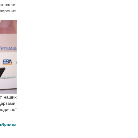
улювання
творення
 У наших
дартами,
медичної
рбунова