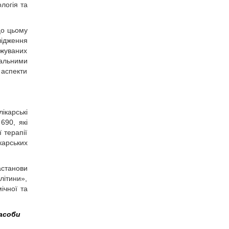
логія та
Що цьому
лідження
джуваних
бальними
 аспекти
ікарські
690, які
 терапії
карських
астанови
літини»,
ічної та
засоби