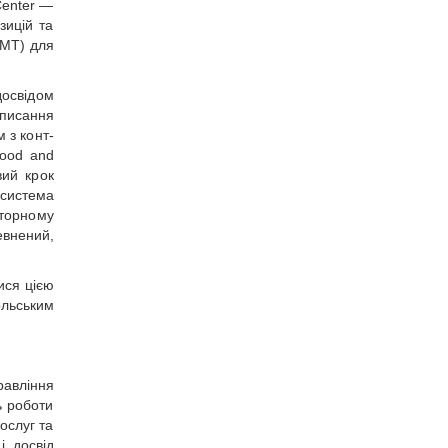
 Center —
зицій та
ОМТ) для
свідом
дписання
 з конт­
Food and
вий крок
система
торному
евнений,
ися цією
льським
равління
ь роботи
ослуг та
і досвід