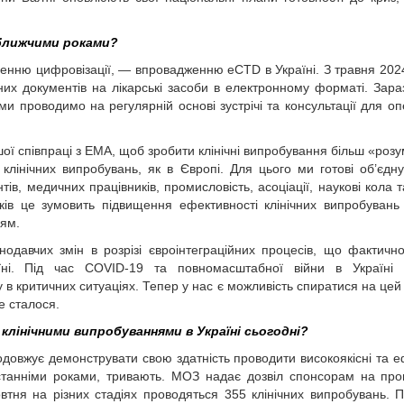
йближчими роками?
нню цифровізації, — впровадженню eCTD в Україні. З травня 202
их документів на лікарські засоби в електронному форматі. Зара
и проводимо на регулярній основі зустрічі та консультації для оп
ої співпраці з ЕМА, щоб зробити клінічні випробування більш «роз
лінічних випробувань, як в Європі. Для цього ми готові об’єдну
нтів, медичних працівників, промисловість, асоціації, наукові кола 
ків це зумовить підвищення ефективності клінічних випробувань
іям.
давчих змін в розрізі євроінтеграційних процесів, що фактичн
їні. Під час COVID-19 та повномасштабної війни в Україні
 критичних ситуаціях. Тепер у нас є можливість спиратися на цей д
е сталося.
лінічними випробуваннями в Україні сьогодні?
довжує демонструвати свою здатність проводити високо­якісні та е
 останніми роками, тривають. МОЗ надає дозвіл спонсорам на пр
втня на різних стадіях проводяться 355 клінічних випробувань. 