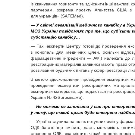
із сканування горизонту та здійснити інші важливі 
партнерам, зокрема проєкту Агентства США з м
для українців» (SAFEMed).
— У світлі легалізації медичного канабісу в Ук
МОЗ України повідомляє про те, що суб’єкти 
субстанцію канабісу…
— Так, експерти Центру готові до проведення експ
з конопель для медичних цілей, оскільки відпов
фармацевтичні інгредієнти — АФІ) належать до лі
реєстраційних матеріалів заявники мають право отри
розв’язання будь-яких питань у сфері реєстрації лік
З метою вдосконалення проведення експертизи ма
проведення експертизи реєстраційних матеріалі
експертизи матеріалів, що подаються на реєстрацію
України № 426 зі змінами).
— Не можемо не запитати у вас про створення
у тому, що такий орган буде створено найбл
— Україна ступила на шлях потужних змін у фармац
ОДК багато що змінить, дасть можливість оптимі
створення ОДК, яка містить чіткий перелік кроків