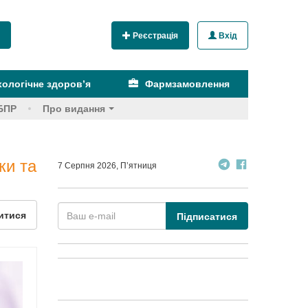
Реєстрація
Вхід
ологічне здоров’я
Фармзамовлення
БПР
Про видання
ки та
7 Серпня 2026, П’ятниця
итися
Підписатися