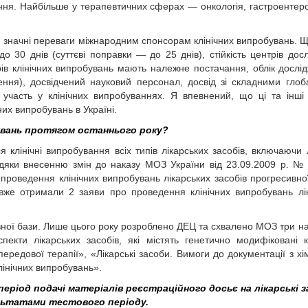
вання. Найбільше у терапевтичних сферах — онкологія, гастроентеро
 знач­ні переваги міжнародним спонсорам клінічних випробувань. 
о 30 днів (суттєві поправки — до 25 днів), стійкість центрів дос
ів клінічних випробувань мають належне постачання, облік дослі
чення), досвідчений науковий персонал, досвід зі складними гло
и участь у клінічних випробуваннях. Я впевнений, що ці та інші
их випробувань в Україні.
бувань протягом останнього року?
 клінічні випробування всіх типів лікарських засобів, включаючи л
дяки внесенню змін до наказу МОЗ України від 23.09.2009 р. № 
 проведення клінічних випробувань лікарських засобів прогресивної
 вже отримали 2 заяви про проведення клінічних випробувань лі
ної бази. Лише цього року розроблено ДЕЦ та схвалено МОЗ три н
 аспекти лікарських засобів, які містять генетично модифіковані к
передової терапії», «Лікарські засоби. Вимоги до документації з хім
лінічних випробувань».
період подачі матеріалів реєстраційного досьє на лікарські 
льтатами тестового періоду.