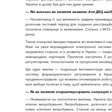
України в цьому був для них дуже цінним.
— Які виклики ви можете назвати для ДЕЦ на
— Насамперед ті, що виникають завдяки пришвидше
розпочав тестовий період для подання реєстраційн
посилена співпраця із заявниками. Спільно з МОЗ м
ринку.
Також плануємо використовувати всі можливості наш
Маю на увазі впровадження електрон­ної системи к
зацікавлені сторони в їх розвитку в Україні — паціє
міжнародних партнерів. Протягом наступних 5 ро
регуляторним, технологічним та процесним інновац
Ще один виклик — подальша імплементація законо
систему фармацевтичного регулювання в Укра
продемонстрували, що можемо оптимізувати роботу в
моя амбіція полягає в тому, щоб забезпечити, аби ц
— Як ви можете охарактеризувати ситуацію з к
— Незважаючи на геополітичні виклики, Україна про
клінічні випробування. Випробування, розпочаті
нових клінічних випробувань. Станом на кінець жо