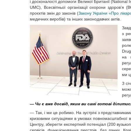
і досконалості допомоги Великої Британії (National I
UMC), Всесвітньої організації охорони здоров’я 
проєктів змін до законів (
Закону України «Про лікарс
медичних виробів) та інших законодавчих актів.
Зав
з ре
заяв
ролю
Drug
на 
регу
сере
ми ц
З сі
мож
регу
— Чи є вже досвід, яким ви самі готові ділити
— Так, і ми це робимо. На зустрічі з представникам
кризовими ситуаціями в умовах повномасштабної ві
Центру, зберегти експертний потенціал (200 вузькоп
сервісів, функціонування реєстрів, баз даних. Кра