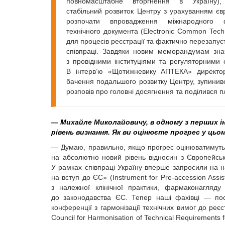
повномасштабне вторгнення в Україну),
стабільний розвиток Центру з урахуванням євр
розпочати впровадження міжнародного 
технічного документа (Electronic Common Tec
для процесів реєстрації та фактично перезапу
співпраці. Завдяки новим меморандумам зна
з провідними інституціями та регуляторними 
В інтерв’ю «Щотижневику АПТЕКА» директо
бачення подальшого розвитку Центру, зупинив
розповів про головні досягнення та поділився 
— Михайле Миколайовичу, в одному з перших і
рівень визнання. Як ви оцінюєте прогрес у цьо
— Думаю, правильно, якщо прогрес оцінюватимуть 
на абсолютно новий рівень відносин з Євро­пейсь
У рамках співпраці Україну вперше запросили на
на вступ до ЄС» (Instrument for Pre-accession Assis
з належної клінічної практики, фармаконагляду
до законодавства ЄС. Тепер наші фахівці — пост
конференції з гармонізації технічних вимог до реє
Council for Harmonisation of Technical Requirements