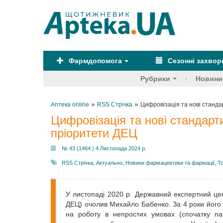
Фармдопомога
Сезонні захво
Рубрики
Новини
»
»
Аптека online
RSS Стрічка
Цифровізація та нові станда
Цифровізація та нові стандарт
пріоритети ДЕЦ
№ 43 (1464 ) 4 Листопада 2024 р.
RSS Стрічка
,
Актуально
,
Новини фармацевтики та фармації
,
Т
У листопаді 2020 р. Державний експертний це
ДЕЦ) очолив Михайло Бабенко. За 4 роки його
на роботу в непростих умовах (спочатку па