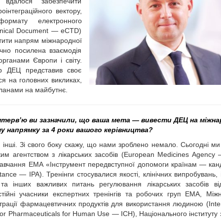
 вдалося забезпечити
оінтеграційного вектору,
формату електронного
hnical Document — eCTD)
стити напрям міжнародної
чно посилена взаємодія
органами Європи і світу.
р ДЕЦ представив своє
ся на головних викликах,
планами на майбутнє.
нтерв’ю ви зазначили, що ваша мета — вивести ДЕЦ на міжн
му напрямку за 4 роки вашого керівництва?
інші. Зі свого боку скажу, що нами зроблено немало. Сьогодні м
ким агентством з лікарських засобів (European Medicines Agency
 навчання ЕМА «Інструмент передвступної допомоги країнам — ка
tance — IPA). Тренінги стосувалися якості, клінічних випробувань, і
 та інших важливих питань регулювання лікарських засобів ві
ійні учасники експертних тренінгів та робочих груп ЕМА, Між
страції фармацевтичних продуктів для використання людиною (Inter
 for Pharmaceuticals for Human Use — ICH), Національного інституту 