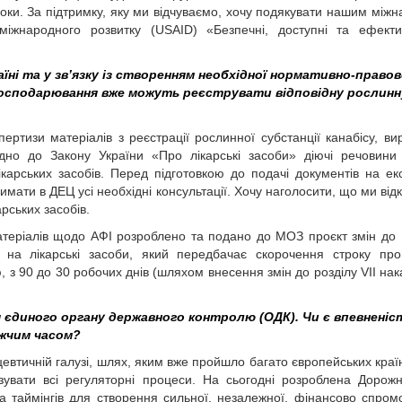
кроки. За підтримку, яку ми відчуваємо, хочу подякувати нашим між
іжнародного розвитку (USAID) «Безпечні, доступні та ефектив
раїні та у зв’язку із створенням необхідної нормативно-правов
господарювання вже можуть реєструвати відповідну рослинн
ертизи матеріалів з реєстрації рослинної субстанції канабісу, ви
ідно до Закону України «Про лікарські засоби» діючі речовини 
карських засобів. Перед підготовкою до подачі документів на ек
мати в ДЕЦ усі необхідні консультації. Хочу наголосити, що ми відк
арських засобів.
теріалів щодо АФІ розроблено та подано до МОЗ проєкт змін до
в на лікарські засоби, який передбачає скорочення строку пр
, з 90 до 30 робочих днів (шляхом внесення змін до розділу VII на
 єдиного органу державного контролю (ОДК). Чи є впевненіс
ижчим часом?
евтичній галузі, шлях, яким вже пройшло багато європейських краї
зувати всі регуляторні процеси. На сьогодні розроблена Дорож
 та таймінгів для створення сильної, незалежної, фінансово спром