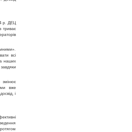
4 р. ДЕЦ
з триває
ераторів
умними».
вати всі
та наших
 завдяки
о змінює
 ми вже
освід, і
фективні
оведення
Протягом