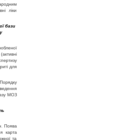
народним
ні ліки
ої бази
у
робленої
(активні
спертизу
риті для
 Порядку
оведення
казу МОЗ
ть
н. Поява
ня карта
ожної та