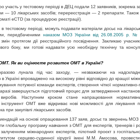
о участь у тестовому періоді в ДЕЦ подали 12 заявників, зокрема з
іни — 10 лікарських засобів; перереєстрація — 2 препарати. Також
рматі eCTD (за процедурою реєстрації).
ь в тестовому періоді, можуть подавати матеріали досьє на лікарськ
ами, передбаченими
наказом МОЗ України від 26.08.2005 р. №
я змін протягом дії реєстраційного посвідчення. Закликаю учасник
свого боку, ми готові надавати усю необхідну технічну та консул
ОМТ. Як ви оцінюєте розвиток ОМТ в Україні?
оразово лунала під час заходу, — незважаючи на надскладн
в Украї­ні впроваджено на високому рівні відповідно до кращої між
вання потужної команди експертів, створення чіткої нормативно-
 Наразі завершується підготовчий процес для затвердження настано
иробів. Наступним кроком стане напрацювання нормативни
інструмент ОМТ вже відкриває нові можливості для лікування па
 при закупівлі лікарських засобів.
мендацій на основі опрацювання 137 заяв, досьє та звернень МОЗ 
ати глобальну програму навчання з ОМТ для експертів, тренерів і р
залученням міжнародних експертів, пілотний проєкт з госпітально
итутом серцево-судинної хірургії імені М.М. Амосова, провести