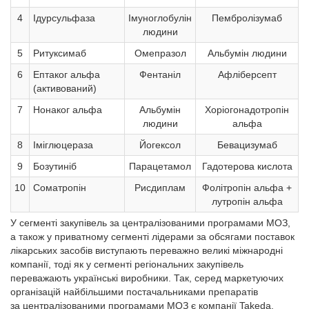
4
Ідурсульфаза
Імуноглобулін
Пембролізумаб
людини
5
Ритуксимаб
Омепразол
Альбумін людини
6
Ептаког альфа
Фентаніл
Афліберсепт
(активований)
7
Нонаког альфа
Альбумін
Хоріогонадотропін
людини
альфа
8
Іміглюцераза
Йогексол
Бевацизумаб
9
Бозутиніб
Парацетамол
Гадотерова кислота
10
Соматропін
Рисдиплам
Фолітропін альфа +
лутропін альфа
У сегменті закупівель за централізованими програмами МОЗ,
а також у приватному сегменті лідерами за обсягами поставок
лікарських засобів виступають переважно великі міжнародні
компанії, тоді як у сегменті регіональних закупівель
переважають українські виробники. Так, серед маркетуючих
організацій найбільшими постачальниками препаратів
за централізованими програмами МОЗ є компанії Takeda,