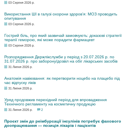
03 Серпня 2026 р.
Використання ШІ в галузі охорони здоров’я: МОЗ проводить
опитування
03 Серпня 2026 р.
Гострий біль, про який зазвичай замовчують: доказові стратегії
терапії геморою, які може порадити фармацевт
03 Серпня 2026 р.
Розпорядження Держлікслужби у період з 20.07.2026 р. по
31.07.2026 р. про заборону/дозвіл на обіг лікарських засобів
31 Липня 2026 р.
Анатомія навіювання: як перетворити ноцебо на плацебо під
час відпуску ліків
31 Липня 2026 р.
Уряд продовжив перехідний період для впровадження
Технічного регламенту на косметичну продукцію
31 Липня 2026 р.
2
Проєкт змін до реімбурсації інсулінів потребує фахового
доопрацювання — позиція лікарів і пацієнтів