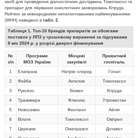
засіб для проведення діагностичних досліджень Томогексол та
препарат для лікування онкологічних захворювань Кітруда.
Рейтинг за міжнародними непатентованими найменуваннями
(МНН) наведено в
табл. 2
.
Таблиця 1. Топ-10 брендів препаратів за обсягами
поставок у ЛПЗ у грошовому вираженні за підсумками
9 міс 2024 р. у розрізі джерел фінансування
№
Програми
Місцеві
Приватний
з/п
МОЗ України
закупівлі
госпіталь
1
Елапраза
Натрію хлорид
Гонал
2
Фейба
Актилізе
Томогексол
3
Руксієнс
Біовен
Кітруда
4
Тразимера
Фленокс
Утрожестан
5
Новосевен
Фентаніл
Айлія
6
Вілате
Томогексол
Овітрел
7
Церезим
Омепразол
Дотавіст