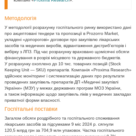
компанії «
Proxima Research
».
Методологія
У методології розрахунку госпітального ринку використано дані
про акцептовані тендери та пропозиції в Prozorro Market,
укладені «допорогові» договори про закупівлю лікарських
засобів та медичних виробів, відвантаження дистриб’юторів і
вибірку з ЛПЗ. Під час розрахунку враховано щомісячні обсяги
фінансування в розрізі місцевого та державного бюджетів.
У розрахунку охоплено до 10 тис. товарних позицій (Stock
Keeping Unit — SKU) препаратів. Компанія «Proxima Research»
здійснює моніторинг і систематизацію даних про результати
проведених закупівель препаратів ДП «Медичні закупівлі
України» (МЗУ) у ме­жах державних програм МОЗ України,
а також інформацію щодо закупівель ліків у медичних закладах
приватної форми власності.
Госпітальні поставки
Загалом обсяги роздрібного та госпітального споживання
лікарських засобів за підсумками 9 міс 2024 р. сягнули
120,5 млрд грн за 704,9 млн упаковок. Частка госпітального