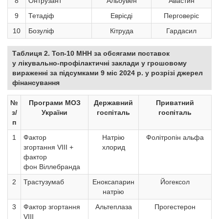
8
Онтрузант
Альбувен
Авастин
9
Тетадіф
Еврісді
Перговеріс
10
Бозуліф
Кітруда
Гардасил
Таблиця 2. Топ-10 МНН за обсягами поставок
у лікувально-профілактичні заклади у грошовому
вираженні за підсумками 9 міс 2024 р. у розрізі джерел
фінансування
№
Програми МОЗ
Державний
Приватний
з/
України
госпіталь
госпіталь
п
1
Фактор
Натрію
Фолітропін альфа
згортання VIII +
хлорид
фактор
фон Віллебранда
2
Трастузумаб
Еноксапарин
Йогексол
натрію
3
Фактор згортання
Альтеплаза
Прогестерон
VIII