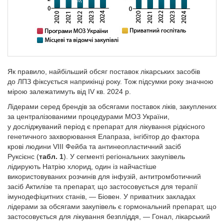
Як правило, найбільший обсяг поставок лікарських засобів
до ЛПЗ фіксується наприкінці року. Тож підсумки року значною
мірою залежатимуть від IV кв. 2024 р.
Лідерами серед брендів за обсягами поставок ліків, закуплених
за централізованими процедурами МОЗ України,
у досліджуваний період є препарат для лікування рідкісного
генетичного захворювання Елапраза, інгібітор до фактора
крові людини VIII Фейба та антинеопластичний засіб
Руксієнс (
табл. 1
). У сегменті регіональних закупівель
лідирують Натрію хлорид, один із найчастіше
використовуваних розчинів для інфузій, антитромботичний
засіб Актилізе та препарат, що застосовується для терапії
імунодефіцитних станів, — Біовен. У приватних закладах
лідерами за обсягами закупівель є гормональний препарат, що
застосовується для лікування безпліддя, — Гонал, лікарський