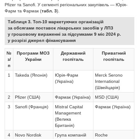
Pfizer та Sanofi. У сегменті регіональних закупівель — Юрія-
Фарм та Фармак (
табл. 3
).
Таблиця 3. Топ-10 маркетуючих організацій
за обсягами поставок лікарських засобів у ЛПЗ
у грошовому вираженні за підсумками 9 міс 2024 р.
у розрізі джерел фінансування
№
Програми МОЗ
Державний
Приватний
з/
України
госпіталь
госпіталь
п
1
Takeda (Японія)
Юрія-Фарм
Merck Serono
(Україна)
International
(Швейцарія)
2
Pfizer (США)
Фармак (Україна)
MSD (США)
3
Sanofi (Франція)
Mistral Capital
Фармак (Україна)
Management
(Велика
Британія)
4
Novo Nordisk
Група компаній
Roche