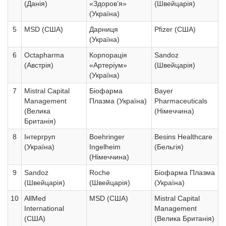
(Данія)
«Здоров’я»
(Швейцарія)
(Україна)
5
MSD (США)
Дарниця
Pfizer (США)
(Україна)
6
Octapharma
Корпорація
Sandoz
(Австрія)
«Артеріум»
(Швейцарія)
(Україна)
7
Mistral Capital
Біофарма
Bayer
Management
Плазма (Україна)
Pharmaceuticals
(Велика
(Німеччина)
Британія)
8
Інтергруп
Boehringer
Besins Healthcare
(Україна)
Ingelheim
(Бельгія)
(Німеччина)
9
Sandoz
Roche
Біофарма Плазма
(Швейцарія)
(Швейцарія)
(Україна)
10
AllMed
MSD (США)
Mistral Capital
International
Management
(США)
(Велика Британія)