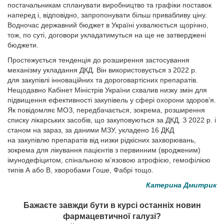
постачальникам спланувати виробництво та графіки поставок
наперед і, відповідно, запропонувати більш привабливу ціну.
Водночас державний бюджет в Україні ухвалюється щорічно,
тож, по суті, договори укладатимуться на ще не затверджені
бюджети.
Простежується тенденція до розширення застосування
механізму укладання ДКД. Він використовується з 2022 р.
для закупівлі інноваційних та дороговартісних препаратів.
Нещодавно Кабінет Міністрів України схвалив низку змін для
підвищення ефективності закупівель у сфері охорони здоров’я.
Як повідомляє МОЗ, передбачається, зокрема, розширення
списку лікарських засобів, що закуповуються за ДКД. З 2022 р. і
станом на зараз, за даними МЗУ, укладено 16 ДКД
на закупівлю препаратів від низки рідкісних захворювань,
зокрема для лікування пацієнтів з первинним (вродженим)
імунодефіцитом, спінальною м’язовою атрофією, гемофілією
типів А або В, хворобами Гоше, Фабрі тощо.
Катерина Дмитрик
Бажаєте завжди бути в курсі останніх новин
фармацевтичної галузі?