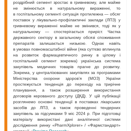
роздрібний сегмент зростає в гривневому, але майже
не змінюється в натуральному вираженні, то
в госпітальному сегменті ситуація протилежна — обсяг
поставок у лікувально-профілактичні заклади (ЛПЗ) у
гривневому вираженні майже не змінився, тоді як у
натуральному — спостерігається приріст. Частка
державного сектору в загальному обсязі споживання
препаратів залишається низькою. Однак навіть
в умовах повномасштабної війни (яка суттєво вплинула
на розвиток фармацевтичного ринку в цілому і
госпітальний сегмент зокрема) українська система
закупівель медичних товарів прагне до розвитку.
Зокрема, у централізованих закупівлях за програмами
Міністерства охорони здоров’я (МОЗ) України
простежується тенденція до переходу на трирічне
планування, а також розширення використання
договорів керованого доступу (ДКД). У цій публікації
розглянемо основні тенденції в поставках лікарських
засобів до ЛПЗ, а також проведенні тендерних
закупівель за підсумками 9 міс 2024 р. При підготовці
матеріалу використані дані аналітичної системи
дослідження ринку «PharmXplorer» / «Фармстандарт»