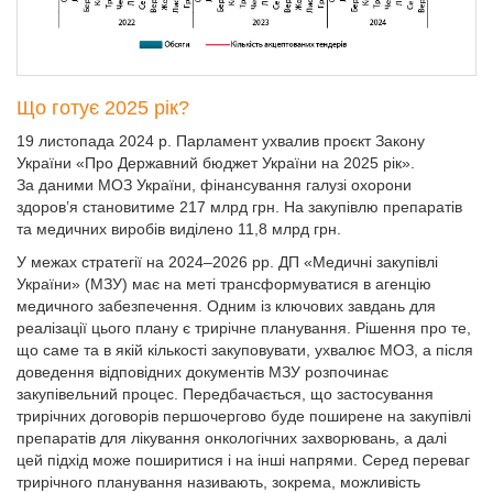
Що готує 2025 рік?
19 листопада 2024 р. Парламент ухвалив проєкт Закону
України «Про Державний бюджет України на 2025 рік».
За даними МОЗ України, фінансування галузі охорони
здоров’я становитиме 217 млрд грн. На закупівлю препаратів
та медичних виробів виділено 11,8 млрд грн.
У ме­жах стратегії на 2024–2026 рр. ДП «Медичні закупівлі
України» (МЗУ) має на меті трансформуватися в агенцію
медичного забезпечення. Одним із ключових завдань для
реалізації цього плану є трирічне планування. Рішення про те,
що саме та в якій кількості закуповувати, ухвалює МОЗ, а після
доведення відповідних документів МЗУ розпочинає
закупівельний процес. Передбачається, що застосування
трирічних договорів першочергово буде поширене на закупівлі
препаратів для лікування онкологічних захворювань, а далі
цей підхід може поширитися і на інші напрями. Серед переваг
трирічного планування називають, зокрема, можливість