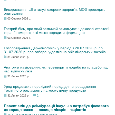
Використання ШІ в галузі охорони здоров’я: МОЗ проводить
опитування
03 Серпня 2026 р.
Гострий біль, про який зазвичай замовчують: доказові стратегії
терапії геморою, які може порадити фармацевт
03 Серпня 2026 р.
Розпорядження Держлікслужби у період з 20.07.2026 р. по
31.07.2026 р. про заборону/дозвіл на обіг лікарських засобів
31 Липня 2026 р.
Анатомія навіювання: як перетворити ноцебо на плацебо під
час відпуску ліків
31 Липня 2026 р.
Уряд продовжив перехідний період для впровадження
Технічного регламенту на косметичну продукцію
31 Липня 2026 р.
2
Проєкт змін до реімбурсації інсулінів потребує фахового
доопрацювання — позиція лікарів і пацієнтів
№ 30/31 (1551/1552 ) 3 Серпня 2026 р.