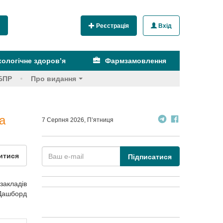
Реєстрація
Вхід
ологічне здоров’я
Фармзамовлення
БПР
Про видання
а
7 Серпня 2026, П’ятниця
итися
Підписатися
закладів
 Дашборд