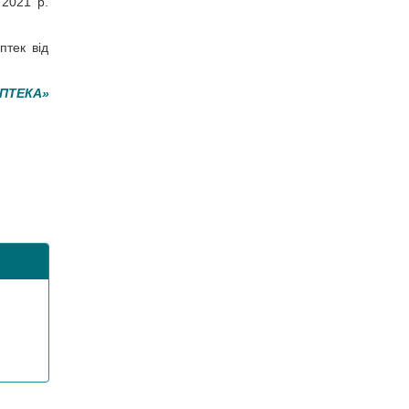
 2021 р.
птек від
АПТЕКА»