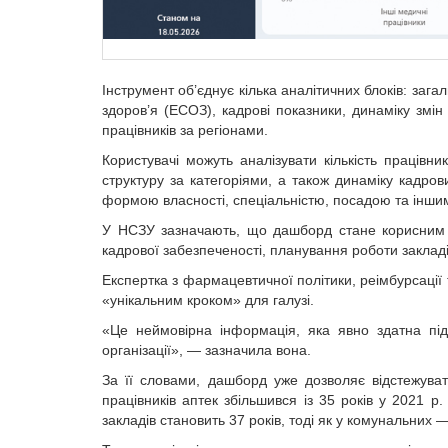
Інструмент об’єднує кілька аналітичних блоків: заг
здоров’я (ЕСОЗ), кад­рові показники, динаміку змін
працівників за регіонами.
Користувачі можуть аналізувати кількість працівник
структуру за категорія­ми, а також динаміку кадро
формою власності, спеціальністю, посадою та інш
У НСЗУ зазначають, що дашборд стане корисним і
кадрової забезпеченості, планування роботи заклад
Експертка з фармацевтичної політики, реімбурсаці
«унікальним кроком» для галузі.
«Це неймовірна інформація, яка явно здатна підс
організації», — зазначила вона.
За її словами, дашборд уже дозволяє відстежуват
працівників аптек збільшився із 35 років у 2021 р
закладів становить 37 років, тоді як у комунальних —