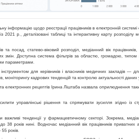
альну інформацію щодо реєстрації працівників в електронній системі
 із 2021 р., деталізовані таблиці та інтерактивну карту розподілу 
ів та посад, статево-віковий розподіл, медіанний вік працівників,
вих змін. Доступна система фільтрів за областю, громадою, типом 
ими параметрами.
нструментом для керівників і власників медичних закладів — дл
ів, моніторингу кадрових тенденцій та контролю актуальності даних
ї та електронних рецептів Ірина Ліштаба назвала оприлюднення так
илити управлінські рішення та спрямувати зусилля згідно із ст
и важливі тенденції у фармацевтичному секторі. Зокрема, медіа
. до 38 років нині. Водночас медіанний вік працівників приватних 
 55 років.