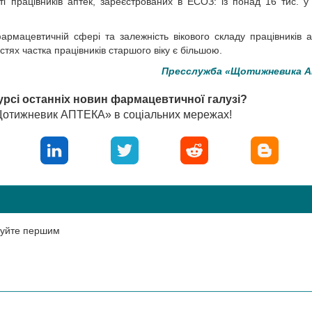
сті працівників аптек, зареєстрованих в ЕСОЗ: із понад 16 тис. у
мацевтичній сфері та залежність вікового складу працівників а
стях частка працівників старшого віку є більшою.
Пресслужба «Щотижневика 
урсі останніх новин фармацевтичної галузі?
«Щотижневик АПТЕКА» в соціальних мережах!
нтуйте першим