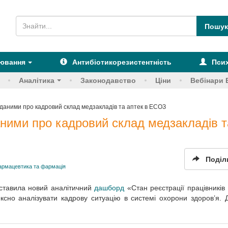
рювання
Антибіотикорезистентність
Псих
Аналітика
Законодавство
Ціни
Вебінари 
даними про кадровий склад медзакладів та аптек в ЕСОЗ
ними про кадровий склад медзакладів т
Поділ
армацевтика та фармація
дставила новий аналітичний
дашборд
«Стан реєстрації працівників 
ксно аналізувати кадрову ситуацію в системі охорони здоров’я.