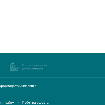
а фармацевтичних вишів.
ння сайту
Публічна оферта