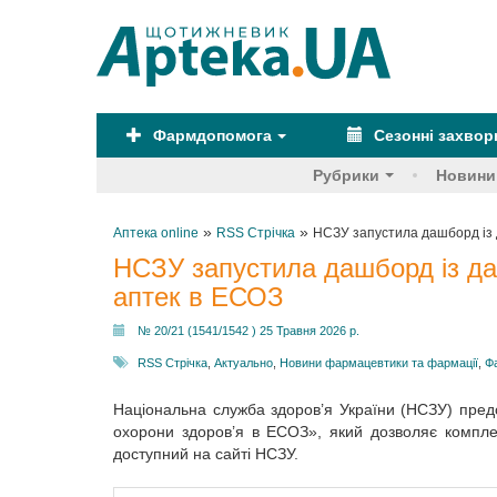
Фармдопомога
Сезонні захво
Рубрики
Новини
»
»
Аптека online
RSS Стрічка
НСЗУ запустила дашборд із 
НСЗУ запустила дашборд із да
аптек в ЕСОЗ
№ 20/21 (1541/1542 ) 25 Травня 2026 р.
RSS Стрічка
,
Актуально
,
Новини фармацевтики та фармації
,
Ф
Національна служба здоров’я України (НСЗУ) пре
охорони здоров’я в ЕСОЗ», який дозволяє компле
доступний на сайті НСЗУ.