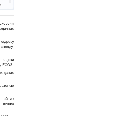
 охорони
медичних
 кадрову
закладу,
я оцінки
 у ЕСОЗ.
их даних
ратегією
нний вік
аптечних