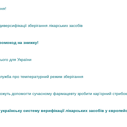
ння!
иверсифікації зберігання лікарських засобів
промокод на знижку!
нього для України
кслужба про температурний режим зберігання
 можуть допомогти сучасному фармацевту зробити кар’єрний стрибок
країнську систему верифікації лікарських засобів у європей