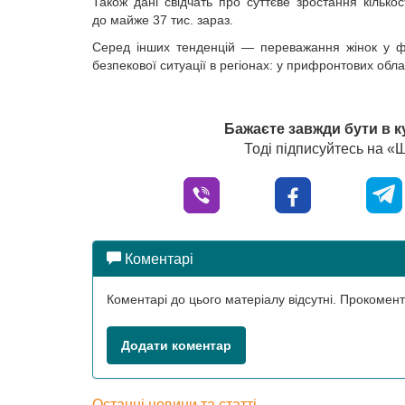
Також дані свідчать про суттєве зростання кілько
до майже 37 тис. зараз.
Серед інших тенденцій — переважання жінок у фар
безпекової ситуації в регіо­нах: у прифронтових обла
Бажаєте завжди бути в к
Тоді підписуйтесь на 
Коментарі
Коментарі до цього матеріалу відсутні. Прокоме
Додати коментар
Останні новини та статті