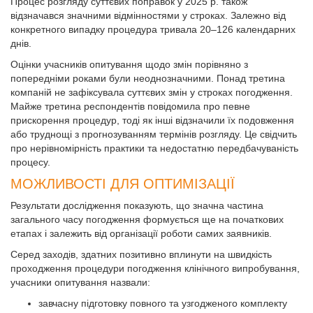
Процес розгляду суттєвих поправок у 2025 р. також
відзначався значними відмінностями у строках. Залежно від
конкретного випадку процедура тривала 20–126 календарних
днів.
Оцінки учасників опитування щодо змін порівняно з
попередніми роками були неоднозначними. Понад третина
компаній не зафіксувала суттєвих змін у строках погодження.
Майже третина респондентів повідомила про певне
прискорення процедур, тоді як інші відзначили їх подовження
або труднощі з прогнозуванням термінів розгляду. Це свідчить
про нерівномірність практики та недостатню передбачуваність
процесу.
МОЖЛИВОСТІ ДЛЯ ОПТИМІЗАЦІЇ
Результати дослідження показують, що значна частина
загального часу погодження формується ще на початкових
етапах і залежить від організації роботи самих заявників.
Серед заходів, здатних позитивно вплинути на швидкість
проходження процедури погодження клінічного випробування,
учасники опитування назвали:
завчасну підготовку повного та узгодженого комплекту