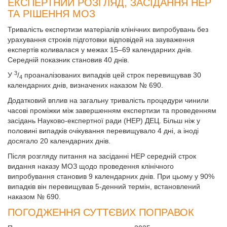
ЕКСПЕРТНИЙ РОЗГЛЯД, ЗАСІДАННЯ НЕР
ТА РІШЕННЯ МОЗ
Тривалість експертизи матеріалів клінічних випробувань без
урахування строків підготовки відповідей на зауваження
експертів коливалася у межах 15–69 календарних днів.
Середній показник становив 40 днів.
3
У
/
проаналізованих випадків цей строк перевищував 30
4
календарних днів, визначених наказом № 690.
Додатковий вплив на загальну тривалість процедури чинили
часові проміжки між завершенням експертизи та проведенням
засідань Науково-експертної ради (НЕР) ДЕЦ. Більш ніж у
половині випадків очікування перевищувало 4 дні, а іноді
досягало 20 календарних днів.
Після розгляду питання на засіданні НЕР середній строк
видання наказу МОЗ щодо проведення клінічного
випробування становив 9 календарних днів. При цьому у 90%
випадків він перевищував 5-денний термін, встановлений
наказом № 690.
ПОГОДЖЕННЯ СУТТЄВИХ ПОПРАВОК