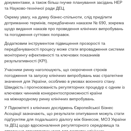
документами, а також більш гнучке планування засідань НЕР
та Науково-технічної ради ДЕЦ.
Окрему увагу, на думку бізнес-спільноти, слід приділити
дотриманню термінів, передбачених наказом № 690, зокрема
щодо видання наказів про проведення клінічних випробувань
та погодження суттєвих поправок.
Додатковим інструментом підвищення прозорості та
передбачуваності процесу може стати впровадження системи
моніторингу ефективності та ключових показників
результативності (KPI).
Учасники ринку наголошують, що скорочення строків
погодження та запуску клінічних випробувань має стратегічне
значення для України, особливо в умовах воєнного стану.
Швидкість і прогнозованість регуляторних процедур є одним із
ключових чинників конкурентоспроможності країни
на міжнародному ринку клінічних випробувань.
У Підкомітеті з клінічних досліджень Європейської Бізнес
Асоціації зазначають, що результати опитування можуть стати
підґрунтям для подальшого діалогу між бізнесом, МОЗ України
та ДЕЦ щодо вдосконалення регуляторного середовища та