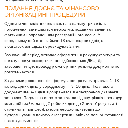
ПОДАННЯ ДОСЬЄ ТА ФІНАНСОВО-
ОРГАНІЗАЦІЙНІ ПРОЦЕДУРИ
Одним із чинників, що впливає на загальну тривалість
погодження, залишається період між поданням заяви та
фактичним направленням реєстраційного досьє. У
середньому цей етап займав 16 календарних днів, а
в багатьох випадках перевищував 2 тиж.
Зазначений період включає оформлення рахунку-фактури та
оплату послуг експертизи, що здійснюється ДЕЦ. До
завершення цих процедур експертний розгляд документів не
розпочинається.
За даними респондентів, формування рахунку тривало 1–13
календарних днів, у середньому — 3–10 днів. Після цього
документ ще 3–7 днів відображався в електронному кабінеті
заявника. Подальша оплата залежала від внутрішніх процедур
компаній і займала від 2 робочих днів до 2 тиж. У результаті
сукупний вплив цих факторів нерідко призводив до
відтермінування початку експертизи навіть за повної готовності
пакета документів.