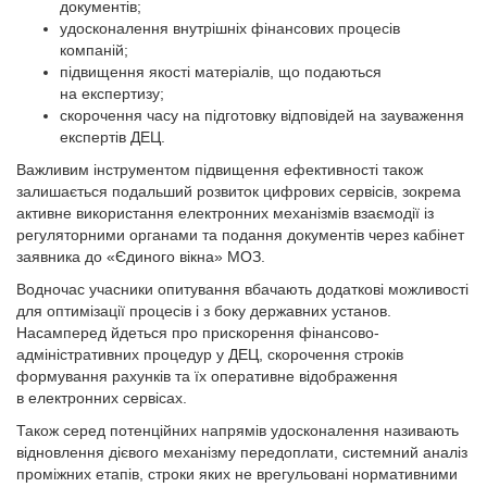
документів;
удосконалення внутрішніх фінансових процесів
компаній;
підвищення якості матеріалів, що подаються
на експертизу;
скорочення часу на підготовку відповідей на зауваження
експертів ДЕЦ.
Важливим інструментом підвищення ефективності також
залишається подальший розвиток цифрових сервісів, зокрема
активне використання електронних механізмів взаємодії із
регуляторними органами та подання документів через кабінет
заявника до «Єдиного вікна» МОЗ.
Водночас учасники опитування вбачають додаткові можливості
для оптимізації процесів і з боку державних установ.
Насамперед йдеться про прискорення фінансово-
адміністративних процедур у ДЕЦ, скорочення строків
формування рахунків та їх оперативне відображення
в електронних сервісах.
Також серед потенційних напрямів удосконалення називають
відновлення дієвого механізму передоплати, системний аналіз
проміжних етапів, строки яких не врегульовані нормативними