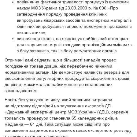
порівняння фактичної тривалості процедур із вимогами
наказу МОЗ України від 23.09.2009 р. № 690 «Про
затвердження порядку проведення клінічних
випробувань лікарських засобів та експертизи матеріалів
клінічних випробувань і типового положення про комісії з
питань етики»;
визначення етапів, на яких існує найбільший потенціал
для скорочення строків завдяки організаційним змінам як
з боку заявників, так і з боку регуляторних органів.
Отримані дані свідчать, що в більшості випадків процес
погодження тривав довше, ніж передбачено чинними
нормативними актами. Це демонструє наявність резервів для
вдосконалення регуляторних процедур та скорочення строків
до рівня, максимально наближеного до встановлених
законодавством.
Навіть без урахування часу, який заявники витрачали
на підготовку відповідей на зауваження експертів ДП
«Державний експертний центр МОЗ України» (ДЕЦ), середня
тривалість процедури становила 65 календарних днів, а
медіанна — 64 дні. Така ситуація може свідчити про
виникнення затримок на окремих етапах експертного розгляду
та адміністративного супроводу.