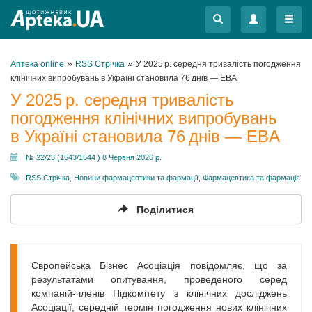
Меню
Меню
»
»
Аптека online
RSS Стрічка
У 2025 р. середня тривалість погодження
клінічних випробувань в Україні становила 76 днів — EBA
У 2025 р. середня тривалість
погодження клінічних випробувань
в Україні становила 76 днів — EBA
№ 22/23 (1543/1544 ) 8 Червня 2026 р.
RSS Стрічка
,
Новини фармацевтики та фармації
,
Фармацевтика та фармація
Поділитися
Європейська Бізнес Асоціація повідомляє, що за
результатами опитування, проведеного серед
компаній-членів Підкомітету з клінічних досліджень
Асоціації, середній термін погодження нових клінічних