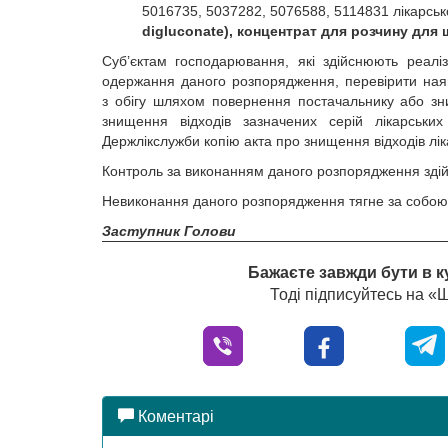
5016735, 5037282, 5076588, 5114831
лікарськ
digluconate), концентрат для розчину для 
Суб’єктам господарювання, які здійснюють реаліза
одержання даного розпорядження, перевірити наявн
з обігу шляхом повернення постачальнику або зн
знищення відходів зазначених серій лікарськи
Держлікслужби копію акта про знищення відходів лік
Контроль за виконанням даного розпорядження здійс
Невиконання даного розпорядження тягне за собою в
Заступник Голови
Бажаєте завжди бути в к
Тоді підписуйтесь на 
Коментарі