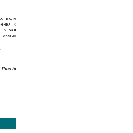
о, після
чення їх
. У разі
 органу
ї.
. Пронів