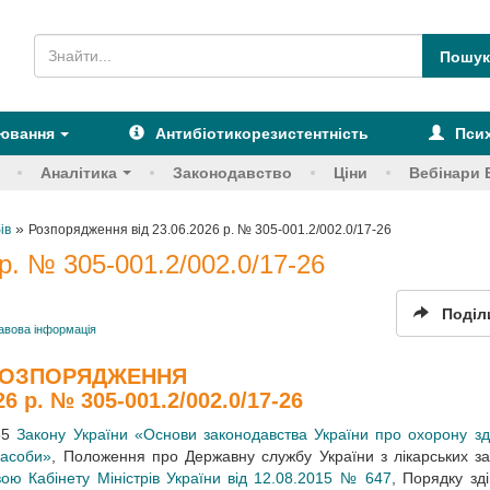
рювання
Антибіотикорезистентність
Псих
Аналітика
Законодавство
Ціни
Вебінари 
»
ів
Розпорядження від 23.06.2026 р. № 305-001.2/002.0/17-26
р. № 305-001.2/002.0/17-26
Поділ
авова інформація
ОЗПОРЯДЖЕННЯ
26 р. № 305-001.2/002.0/17-26
 55
Закону України «Основи законодавства України про охорону зд
засоби»
, Положення про Державну службу України з лікарських за
ою Кабінету Міністрів України від 12.08.2015 № 647
, Порядку зд