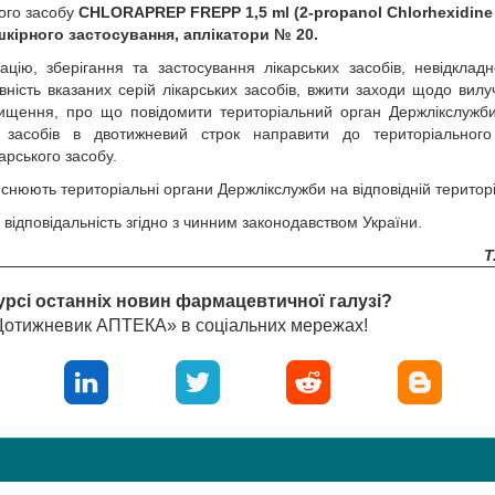
ого засобу
CHLORAPREP FREPP 1,5 ml (2-propanol Chlorhexidine
шкірного застосування, аплікатори № 20.
цію, зберігання та застосування лікарських засобів, невідкладн
ість вказаних серій лікарських засобів, вжити заходи щодо вилу
ищення, про що повідомити територіальний орган Держлікслужби
х засобів в двотижневий строк направити до територіального
арського засобу.
нюють територіальні органи Держлікслужби на відповідній територі
ідповідальність згідно з чинним законодавством України.
Т
урсі останніх новин фармацевтичної галузі?
«Щотижневик АПТЕКА» в соціальних мережах!