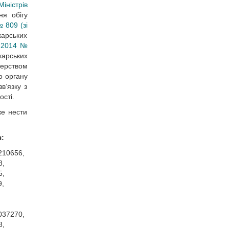
іністрів
ня обігу
 809 (зі
карських
9.2014 №
карських
терством
о органу
в’язку з
ості.
же нести
я:
210656,
8,
5,
9,
037270,
8,