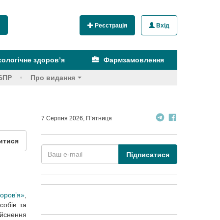
Реєстрація
Вхід
ологічне здоров’я
Фармзамовлення
БПР
Про видання
7 Серпня 2026, П’ятниця
итися
Підписатися
оров’я»
,
собів та
ійснення