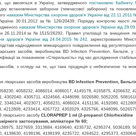
в, що ввозяться в Україну, затвердженого
постановою Кабінету М
рядку встановлення заборони (тимчасової заборони) та поновлен
ного
наказом Міністерства охорони здоров’я України від 22.11.2011 №
 України 30.01.2012 за № 126/20439, Порядку контролю якості лі
вердженого
наказом Міністерства охорони здоров’я України від 29.0
ни 26.11.2014 за № 1515/26292, Правил утилізації та знищення лі
ни здоров’я України від 24.04.2015 № 242
, зареєстрованих Мініс
 підставі надходження міжнародного повідомлення від регуляторног
рських засобів, виробництва BD Infection Prevention, Бельгія, у з
ікації за показником «Стерильність» під час дослідження стабільн
засобів, з огляду на те, що така продукція є небезпечною та мо
ня лікарських засобів виробництва
BD Infection Prevention, Бельгі
058230, 4058232, 4086014, 4086017, 4149178, 4155875, 4206632, 4
1, 4302040, 4305711, 4324566, 4348098, 5026580, 5052205, 508161
2, 3346244, 4023071, 4058231, 4086024, 4151136, 4192080, 421280
3, 4212808, 4233414, 4267722, 4302029, 4325766, 4348096, 502657
3
лікарського засобу
CLORAPREP 1 ml (2-propanol Chlorhexidine
шкірного застосування, аплікатори № 60;
138975, 3227659, 3313884, 4169640, 4235732, 4295374, 5036189, 5
0, 4138630, 4198196, 4198199, 4235722, 4264522, 4295373, 433064