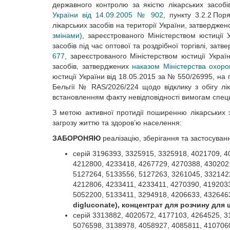
державного контролю за якістю лікарських засобі
України від 14.09.2005 № 902
, пункту 3.2.2 По
лікарських засобів на території України, затвердже
змінами)
, зареєстрованого Міністерством юстиції
засобів під час оптової та роздрібної торгівлі, зат
677
, зареєстрованого Міністерством юстиції Украї
засобів, затверджених
наказом Міністерства охоро
юстиції України від 18.05.2015 за № 550/26995, на
Бельгії № RAS/2026/224 щодо відклику з обігу ліка
встановленням факту невідповідності вимогам специф
З метою активної протидії поширенню лікарських 
загрозу життю та здоров’ю населення:
ЗАБОРОНЯЮ
реалізацію, зберігання та застосуван
серій 3196393, 3325915, 3325918, 4021709, 4
4212800, 4233418, 4267729, 4270388, 430202
5127264, 5133556, 5127263, 3261045, 332142
4212806, 4233411, 4233411, 4270390, 419203
5052200, 5133411, 3294918, 4206633, 432646
digluconate), концентрат для розчину для 
серій 3313882, 4020572, 4177103, 4264525, 3
5076598, 3138978, 4058927, 4085811, 410706