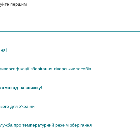
нтуйте першим
ння!
иверсифікації зберігання лікарських засобів
промокод на знижку!
нього для України
кслужба про температурний режим зберігання