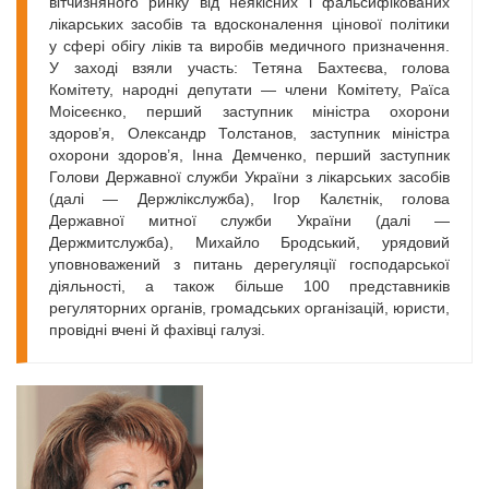
вітчизняного ринку від неякісних і фальсифікованих
лікарських засобів та вдосконалення цінової політики
у сфері обігу ліків та виробів медичного призначення.
У заході взяли участь: Тетяна Бахтеєва, голова
Комітету, народні депутати — члени Комітету, Раїса
Моісеєнко, перший заступник міністра охорони
здоров’я, Олександр Толстанов, заступник міністра
охорони здоров’я, Інна Демченко, перший заступник
Голови Державної служби України з лікарських засобів
(далі — Держлікслужба), Ігор Калєтнік, голова
Державної митної служби України (далі —
Держмитслужба), Михайло Бродський, урядовий
уповноважений з питань дерегуляції господарської
діяльності, а також більше 100 представників
регуляторних органів, громадських організацій, юристи,
провідні вчені й фахівці галузі.