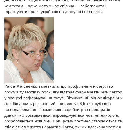
комітетами, адже мета у нас спільна — забезпечити і
гарантувати право українців на доступні і якісні ліки.
Раїса Моісеєнко
запевнила, що профільне міністерство
розуміє ту важливу роль, яку відіграє фармацевтичний сектор
у процесі реформування галузі. Вітчизняний ринок лікарських
засобів досить розвинений і нараховує 6,5 тис. суб’єктів
господарювання. Промислове виробництво препаратів
динамічно розвивається, впроваджуються новітні технології,
розробляються нові ліки. При цьому постійно створюються та
втілюються у життя нормативні акти, якими вдосконалюється