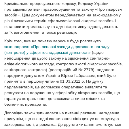
Кримінально-процесуального кодексу, Кодексу України
про адміністративні правопорушення та закону «Про лікарські
засоби». Цим документом передбачається на законодавчому
рівні визначити термін «фальсифіковані лікарські засоби» і
встановити кримінальну та адміністративну відповідальність
за їх виготовлення, а також реалізацію.
Крім того, вже на початку вересня буде розглянуто
законопроект «Про основні засади державного нагляду
(контролю) у сфері господарської діяльності»
(щодо
непоширення дії цього закону на здійснення санітарно-
епідеміологічного нагляду, контролю якості лікарських засобів,
санітарного контролю) (реєстраційний № 2779), поданого
народним депутатом України Юрієм Гайдаєвим, який було
прийнято в першому читанні 01.03.2011 р. На думку
парламентарія, це допоможе оперативно виявляти та
реагувати на порушення у сфері обігу лікарських засобів, що
гарантує потрапляння до споживача лише якісних та
безпечних препаратів.
Доповідач також зупинилася на питанні реклами, нагадавши
присутнім, що сьогодні споживання ліків диктує не структура
захворюваності, а реклама. До другого читання вже готується