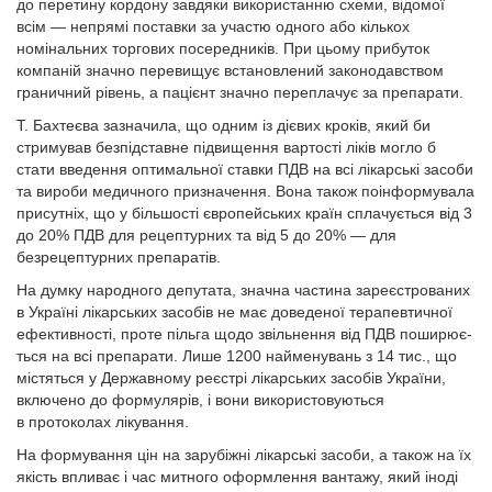
до перетину кордону завдяки використанню схеми, відомої
всім — непрямі поставки за участю одного або кількох
номінальних торгових посередників. При цьому прибуток
компаній значно перевищує встановлений законодавством
граничний рівень, а пацієн­т значно переплачує за препарати.
Т. Бахтеєва зазначила, що одним із дієвих кроків, який би
стримував безпідставне підвищен­ня вартості ліків могло б
стати введення оптимальної ставки ПДВ на всі лікарські засоби
та вироби медичного призначення. Вона також поінформувала
присутніх, що у більшості європейських країн сплачується від 3
до 20% ПДВ для рецептурних та від 5 до 20% — для
безрецептурних препаратів.
На думку народного депутата, значна частина зареєстрованих
в Україні лікарських засобів не має доведеної терапевтичної
ефективності, проте пільга щодо звільнення від ПДВ поширює­
ться на всі препарати. Лише 1200 найменувань з 14 тис., що
містяться у Державному реєстрі лікарських засобів України,
включено до формулярів, і вони використовуються
в протоколах лікування.
На формування цін на зарубіжні лікарські засоби, а також на їх
якість впливає і час митного оформлення вантажу, який іноді