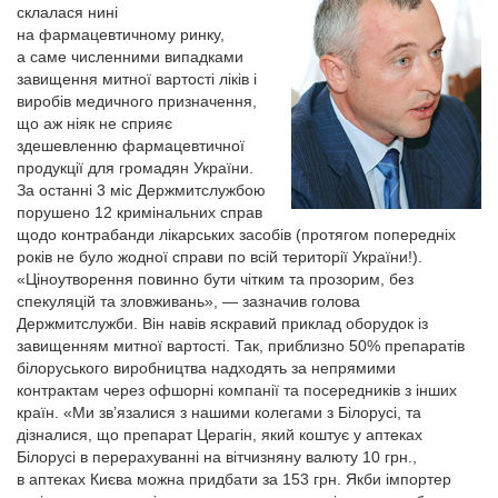
склалася нині
на фармацевтичному ринку,
а саме численними випадками
завищення митної вартості ліків і
виробів медичного призначення,
що аж ніяк не сприя­є
здешевленню фармацевтичної
продукції для громадян України.
За останні 3 міс Держмитслужбою
порушено 12 кримінальних справ
щодо контрабанди лікарських засобів (протягом попередніх
років не було жодної справи по всій території України!).
«Ціноутворення повинно бути чітким та прозорим, без
спекуляцій та зловживань», — зазначив голова
Держмитслужби. Він навів яскравий приклад оборудок із
завищенням митної вартості. Так, приблизно 50% препаратів
білоруського виробництва надходять за непрямими
контрактам через офшорні компанії та посередників з інших
країн. «Ми зв’язалися з нашими колегами з Білорусі, та
дізналися, що препарат Церагін, який коштує у аптеках
Білорусі в перерахуванні на вітчизнян­у валюту 10 грн.,
в аптеках Києва можна придбати за 153 грн. Якби імпортер