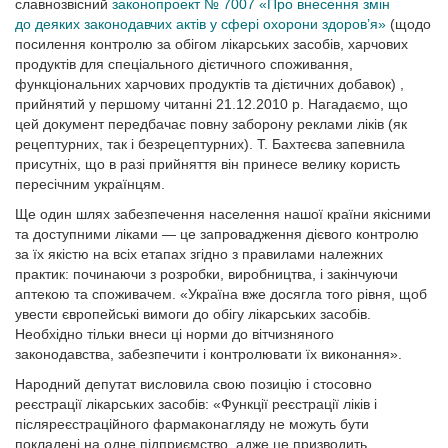
славнозвісний
законопроект № 7007 «Про внесення змін
до деяких законодавчих актів у сфері охорони здоров’я»
(щодо
посилення контролю за обігом лікарських засобів, харчових
продуктів для спеціального дієтичного споживання,
функціональних харчових продуктів та дієтичних добавок)
,
прийнятий у першому читанні 21.12.2010 р. Нагадаємо, що
цей документ передбачає повну заборону реклами ліків (як
рецептурних, так і безрецептурних). Т. Бахтеєва запевнила
присутніх, що в разі прийняття він принесе велику користь
пересічним українцям.
Ще один шлях забезпечення населення нашої країни якісними
та доступними ліками — це запровадження дієвого контролю
за їх якістю на всіх етапах згідно з правилами належних
практик: починаючи з розробки, виробництва, і закінчуючи
аптекою та споживачем. «Україна вже досягла того рівня, щоб
увести європейські вимоги до обігу лікарських засобів.
Необхідно тільки внеси ці норми до вітчизняного
законодавства, забезпечити і контролювати їх виконання».
Народний депутат висловила свою позицію і стосовно
реєстрації лікарських засобів: «Функції реєстрації ліків і
післяреєстраційного фармаконагляду не можуть бути
покладені на одне підприємство, адже це призводить