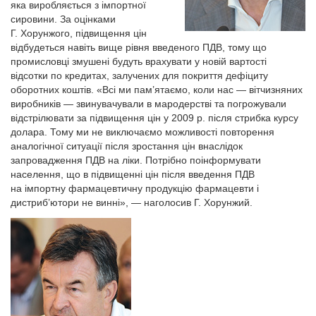
яка виробляється з імпортної
сировини. За оцінками
Г. Хорунжого, підвищення цін
відбудеться навіть вище рівня введеного ПДВ, тому що
промисловці змушені будуть врахувати у новій вартості
відсотки по кредитах, залучених для покриття дефіциту
оборотних коштів. «Всі ми пам’ятаємо, коли нас — вітчизняних
виробників — звинувачували в мародерстві та погрожували
відстрілювати за підвищення цін у 2009 р. після стрибка курсу
долара. Тому ми не виключаємо можливості повторення
аналогічної ситуації після зростання цін внаслідок
запровадження ПДВ на ліки. Потрібно поінформувати
населення, що в підвищенні цін після введення ПДВ
на імпортну фармацевтичну продукцію фармацевти і
дистриб’ютори не винні», — наголосив Г. Хорунжий.