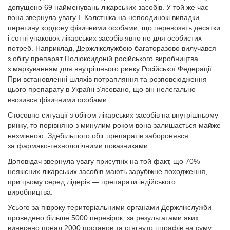
допущено 69 найменувань лікарських засобів. У той же час
вона звернула увагу І. Калєтніка на непоодинокі випадки
перетину кордону фізичними особами, що перевозять десятки
і сотні упаковок лікарських засобів явно не для особистих
потреб. Наприклад, Держлікслужбою багаторазово вилучався
з обігу препарат Поліоксидоній російського виробництва
з маркуванням для внутрішнього ринку Російської Федерації.
При встановленні шляхів потрапляння та розповсюдження
цього препарату в Україні з’ясовано, що він нелегально
ввозився фізичними особами.
Стосовно ситуації з обігом лікарських засобів на внутрішньому
ринку, то порівняно з минулим роком вона залишається майже
незмінною. Здебільшого обіг препаратів заборонявся
за фармако-технологічними показниками.
Доповідач звернула увагу присутніх на той факт, що 70%
неякісних лікарських засобів мають зарубіжне походження,
при цьому серед лідерів — препарати індійського
виробництва.
Усього за півроку територіальними органами Держлікслужби
проведено більше 5000 перевірок, за результатами яких
винесено понад 2000 постанов та стягнуто штрафів на суму