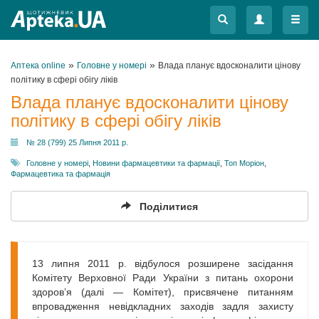
Меню
Меню
»
»
Аптека online
Головне у номері
Влада планує вдосконалити цінову
політику в сфері обігу ліків
Влада планує вдосконалити цінову
політику в сфері обігу ліків
№ 28 (799) 25 Липня 2011 р.
Головне у номері
,
Новини фармацевтики та фармації
,
Топ Моріон
,
Фармацевтика та фармація
Поділитися
13 липня 2011 р. відбулося розширене засідання
Комітету Верховної Ради України з питань охорони
здоров’я (далі — Комітет), присвячене питанням
впровадження невідкладних заходів задля захисту