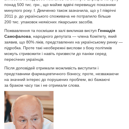
понад 500 тис. грн., що майже вдвічі перевищує показники
минулого року. І. Демченко також зазначила, що у I півріччі
2011 р. до українського споживача не потрапило більше
200 тис. упаковок неякісних лікарських засобів.
Пожвавлення та посмішки в залі викликав виступ
Геннадія
Самофалова
, народного депутата — члена Комітету, який
заявив, що 80% ліків, представлених на українському ринку —
підробка. Проте такі необережні вислови з боку політиків
можуть стривожити і навіть призвести до паніки серед
пересічних українців.
Після доповідей отримали можливість виступити і
представники фармацевтичного бізнесу, проте, незважаючи
на значний інтерес до порушених проблем, всі бажаючі
за браком часу так і не отримали слова.