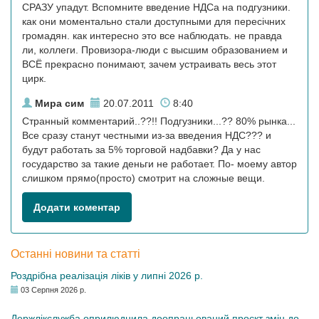
СРАЗУ упадут. Вспомните введение НДСа на подгузники.
как они моментально стали доступными для пересічних
громадян. как интересно это все наблюдать. не правда
ли, коллеги. Провизора-люди с высшим образованием и
ВСЁ прекрасно понимают, зачем устраивать весь этот
цирк.
Мира сим
20.07.2011
8:40
Странный комментарий..??!! Подгузники...?? 80% рынка...
Все сразу станут честными из-за введения НДС??? и
будут работать за 5% торговой надбавки? Да у нас
государство за такие деньги не работает. По- моему автор
слишком прямо(просто) смотрит на сложные вещи.
Додати коментар
Останні новини та статті
Роздрібна реалізація ліків у липні 2026 р.
03 Серпня 2026 р.
Держлікслужба оприлюднила доопрацьований проєкт змін до