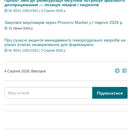
Проєкт змін до реімбурсації інсулінів потребує фахового
доопрацювання — позиція лікарів і пацієнтів
№ 30/31 (1551/1552 ) 3 Серпня 2026 р.
Закупівлі медтоварів через Prozorro Market у I півріччі 2026 р.
31 Липня 2026 р.
Про сучасні акценти менеджменту гемороїдальної хвороби на
різних етапах захворювання для фармацевта
№ 30/31 (1551/1552 ) 3 Серпня 2026 р.
4 Серпня 2026, Вівторок
Підписатися