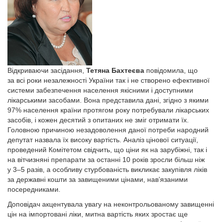
Відкриваючи засідання,
Тетяна Бахтеєва
повідомила, що
за всі роки незалежності України так і не створено ефективної
системи забезпечення населення якісними і доступними
лікарськими засобами. Вона представила дані, згідно з якими
97% населення країни протягом року потребували лікарських
засобів, і кожен десятий з опитаних не зміг отримати їх.
Головною причиною незадоволення даної потреби народний
депутат назвала їх високу вартість. Аналіз цінової ситуації,
проведений Комітетом свідчить, що ціни як на зарубіжні, так і
на вітчизняні препарати за останні 10 років зросли більш ніж
у 3–5 разів, а особливу стурбованість викликає закупівля ліків
за державні кошти за завищеними цінами, нав’язаними
посередниками.
Доповідач акцентувала увагу на неконтрольованому завищенні
цін на імпортовані ліки, митна вартість яких зростає ще