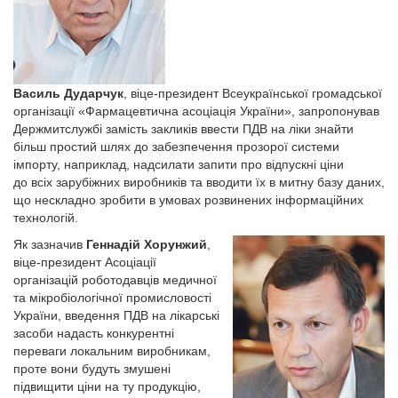
Василь Дударчук
, віце-президент Всеукраїнської громадської
організації «Фармацевтична асоціація України», запропонував
Держмитслужбі замість закликів ввести ПДВ на ліки знайти
більш простий шлях до забезпечення прозорої системи
імпорту, наприклад, надсилати запити про відпускні ціни
до всіх зарубіжних виробників та вводити їх в митну базу даних,
що нескладно зробити в умовах розвинених інформаційних
технологій.
Як зазначив
Геннадій Хорунжий
,
віце-президент Асоціації
організацій роботодавців медичної
та мікро­біологічної промисловості
Украї­ни, введення ПДВ на лікарські
засоби надасть конкурентні
переваги локальним виробникам,
проте вони будуть змушені
підвищити ціни на ту продукцію,