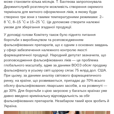
може становити кілька місяців. Т. Бахтеєва запропонувала
Держмитслужбі розглянути можливість створення окремого
термінала для митного оформлення ліків, в якому буде
створено три зони з такими температурними режимами: 2–
8 ˚С, 8–15 ˚С и 15–25 ˚С. Це допоможе створити належні
умови для зберігання згаданої продукції.
У доповіді голови Комітету також було піднято питання
боротьби з виробництвом та розповсюдженням
фальсифікованих препаратів, що є одним з основних завдань
у сфері забезпечення належного контролю якості
фармацевтичної продукції. Народний депутат зазначила, що
розповсюдження фальсифікованих ліків — це проблема
глобального масштабу, адже за даними ВООЗ обсяг продажу
фальсифікату в усьому світі щороку сягає 75 млрд дол. США.
При цьому, за даними аналізу світового фармацевтичного
ринку, на країни, що розвиваються, припадає до 70% всього
обсягу фальсифікованих лікарських засобів, а на розвинуті —
до 30%. Для боротьби з цією загрозою у багатьох країнах уже
давно введено кримінальну відповідальність за обіг
фальсифікованих препаратів. Незабаром такий крок зробить й
Україна.