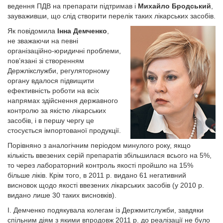
ведення ПДВ на препарати підтримав і
Михайло Бродський
,
зауваживши, що слід створити перелік таких лікарських засобів.
Як повідомила
Інна Демченко
,
не зважаючи на певні
організаційно-юридичні проблеми,
пов’язані зі створенням
Держлікслужби, регуляторному
органу вдалося підвищити
ефективність роботи на всіх
напрямах здійснення державного
контролю за якістю лікарських
засобів, і в першу чергу це
стосується імпортованої продукції.
Порівняно з аналогічним періодом минулого року, якщо
кількість ввезених серій препаратів збільшилася всього на 5%,
то через лабораторний контроль якості пройшло на 15%
більше ліків. Крім того, в 2011 р. видано 61 негативний
висновок щодо якості ввезених лікарських засобів (у 2010 р.
видано лише 30 таких висновків).
І. Демченко подякувала колегам із Держмитслужби, завдяки
спільним діям з якими впродовж 2011 р. до реалізації не було