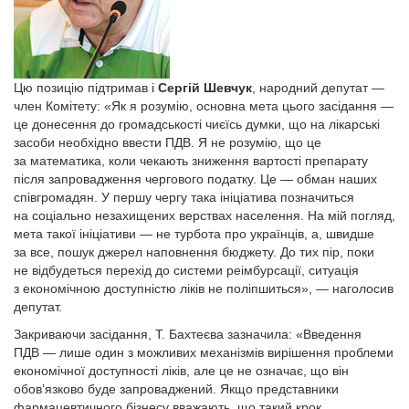
Цю позицію підтримав і
Сергій Шевчук
, народний депутат —
член Комітету: «Як я розумію, основна мета цього засідання —
це донесення до громадськості чиєїсь думки, що на лікарські
засоби необхідно ввести ПДВ. Я не розумію, що це
за математика, коли чекають зниження вартості препарату
після запровадження чергового податку. Це — обман наших
співгромадян. У першу чергу така ініціатива позначиться
на соціально незахищених верствах населення. На мій погляд,
мета такої ініціативи — не турбота про українців, а, швидше
за все, пошук джерел наповнення бюджету. До тих пір, поки
не відбудеться перехід до системи реімбурсації, ситуація
з економічною доступністю ліків не поліпшиться», — наголосив
депутат.
Закриваючи засідання, Т. Бахтеєва зазначила: «Введення
ПДВ — лише один з можливих механізмів вирішення проблеми
економічної доступності ліків, але це не означає, що він
обов’язково буде запроваджений. Якщо представники
фармацевтичного бізнесу вважають, що такий крок