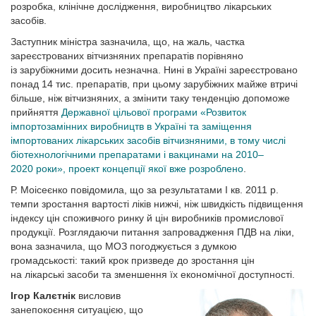
розробка, клінічне дослідження, виробництво лікарських
засобів.
Заступник міністра зазначила, що, на жаль, частка
зареєстрованих вітчизняних препаратів порівняно
із зарубіжними досить незначна. Нині в Україні зареєстровано
понад 14 тис. препаратів, при цьому зарубіжних майже втричі
більше, ніж вітчизняних, а змінити таку тенденцію допоможе
прийняття
Державної цільової програми «Розвиток
імпортозамінних виробництв в Україні та заміщення
імпортованих лікарських засобів вітчизняними, в тому числі
біотехнологічними препаратами і вакцинами на 2010–
2020 роки», проект концепції якої вже розроблено
.
Р. Моісеєнко повідомила, що за результатами I кв. 2011 р.
темпи зростання вартості ліків нижчі, ніж швидкість підвищення
індексу цін споживчого ринку й цін виробників промислової
продукції. Розглядаючи питання запровадження ПДВ на ліки,
вона зазначила, що МОЗ погоджується з думкою
громадськості: такий крок призведе до зростання цін
на лікарські засоби та зменшення їх економічної доступності.
Ігор Калєтнік
висловив
занепокоєння ситуаціє­ю, що