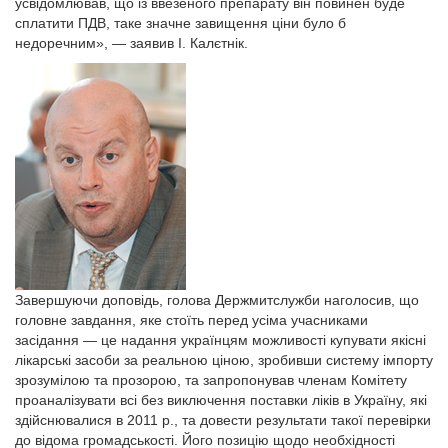
усвідомлював, що із ввезеного препарату він повинен буде
сплатити ПДВ, таке значне завищення ціни було б
недоречним», — заявив І. Калєтнік.
Завершуючи доповідь, голова Держмитслужби наголосив, що
головне завдання, яке стоїть перед усіма учасниками
засідання — це надання українцям можливості купувати якісні
лікарські засоби за реальною ціною, зробивши систему імпорту
зрозумілою та прозорою, та запропонував членам Комітету
проаналізувати всі без виключення поставки ліків в Україну, які
здійснювалися в 2011 р., та довести результати такої перевірки
до відома громадськості. Його позицію щодо необхідності