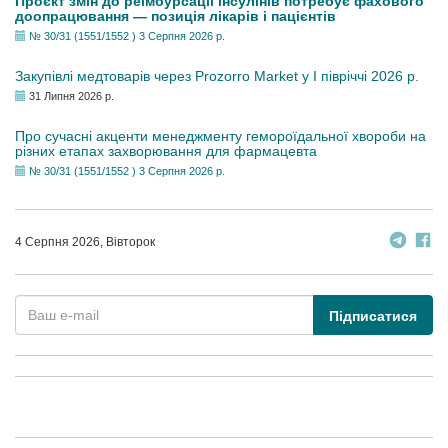
Проєкт змін до реімбурсації інсулінів потребує фахового
доопрацювання — позиція лікарів і пацієнтів
№ 30/31 (1551/1552 ) 3 Серпня 2026 р.
Закупівлі медтоварів через Prozorro Market у I півріччі 2026 р.
31 Липня 2026 р.
Про сучасні акценти менеджменту гемороїдальної хвороби на
різних етапах захворювання для фармацевта
№ 30/31 (1551/1552 ) 3 Серпня 2026 р.
4 Серпня 2026, Вівторок
Підписатися