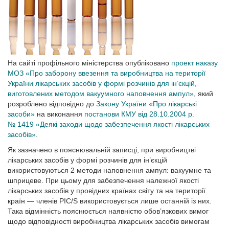
На сайті профільного міністерства опубліковано
проект наказу
МОЗ «Про заборону ввезення та виробництва на території
України лікарських засобів у формі розчинів для ін’єкцій,
виготовлених методом вакуумного наповнення ампул»
, який
розроблено відповідно до
Закону України «Про лікарські
засоби»
на виконання
постанови КМУ від 28.10.2004 р.
№ 1419 «Деякі заходи щодо забезпечення якості лікарських
засобів»
.
Як зазначено в пояснювальній записці, при виробництві
лікарських засобів у формі розчинів для ін’єкцій
використовуються 2 методи наповнення ампул: вакуумне та
шприцеве. При цьому для забезпечення належної якості
лікарських засобів у провідних країнах світу та на території
країн — членів PIC/S використовується лише останній із них.
Така відмінність пояснюється наявністю обов’язкових вимог
щодо відповідності виробництва лікарських засобів вимогам