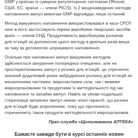
GMP у країнах із суворою регуляторною системою (Японія,
США, ЄС, країни — члени PIC/S). Із 2 вищенаведених методів
наповнення ампул вимогам GMP відповідає лише останній.
Метод вакуумного наповнення використовувався в часи СРСР,
нині ж його застосовують окремі виробники лікарських засобів
країн — членів СНД. Продуктивність виробництва розчинів
для ін’єкцій за допомогою цього методу в декілька разів вища
за таку за допомогою шприцевого наповнення.
Оскільки при наповненні ампул вакуумним методом
здійснюється занурення попередньо очищених, але не
простерилізованих ампул у розчин для ін’єкцій, це спричиняє
значний додатковий ризик забруднення розчину для ін’єкцій як
механічними частками, мікрочастками скла, так і живими
мікроорганізмами та продуктами їх життєдіяльності під час
наповнення та запайки ампул. Навіть за умови подальшої
стерилізації запаяних ампул немає чіткої гарантії, що розчин
для ін’єкцій буде апірогенним, тому що пірогенність
спричиняють також продукти життєдіяльності мікроорганізмів.
Прес-служба «Щотижневика АПТЕКА»
Бажаєте завжди бути в курсі останніх новин