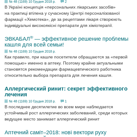
№ 48 (1169) 10 Грудня 2018 р.
2
В Україні концепція «персональних лікарських засобів»
на практиці втілена у сучасному Центрі персоналізованої
фармації «Хемотека», де за рецептами лікаря створюють
індивідуальні високоякісні препарати для хіміотерапії.
®
ЭВКАБАЛ
— эффективное решение проблемы
кашля для всей семьи!
№ 48 (1169) 10 Грудня 2018 р.
Как правило, при кашле посетители обращаются за «первой
помощью» именно в аптеку. Поэтому крайне актуальными
становятся рекомендации фармацевтического работника
относительно выбора препарата для лечения кашля.
Аллергический ринит: секрет эффективного
лечения
№ 48 (1169) 10 Грудня 2018 р.
1
В последнее десятилетие во всем мире наблюдается
устойчивый рост аллергических заболеваний, среди которых
ведущее место занимает аллергический ринит
Аптечний саміт–2018: нові вектори руху