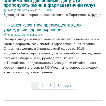
Зробимо ліки дешевшими: депутати
пропонують зміни в фармацевтичній галузі
№ 48 (1169) 10 Грудня 2018 р.
5
Відповідні законопроекти зареєстровані в Парламенті 6 грудня
IT как конкурентное преимущество для
учреждений здравоохранения
№ 48 (1169) 10 Грудня 2018 р.
Сегодня введение информатизации является неотъемлемой
частью реформы всей системы здравоохранения Украины.
О том, чего достигла Украина в этой сфере за 2018 г.
и о дальнейших перспективах, для читателей нашего издания
рассказал Андрей Заяц, руководитель компании
«IT4Medicine», представитель «Ассоциации еHealth», член
координационного совета МЗ Украины по вопросам внедрения
электронного здравоохранения.
1
2
3
Вперед »