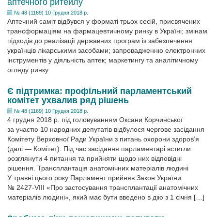
аптечного ритейлу
№ 48 (1169) 10 Грудня 2018 р.
Аптечний саміт відбувся у форматі трьох сесій, присвячених
трансформаціям на фармацевтичному ринку в Україні; змінам
підходів до реалізації державних програм із забезпечення
українців лікарськими засобами; запровадженню електронних
інструментів у діяльність аптек; маркетингу та аналітичному
огляду ринку
Є підтримка: профільний парламентський
комітет ухвалив ряд рішень
№ 48 (1169) 10 Грудня 2018 р.
4 грудня 2018 р. під головуванням Оксани Корчинської
за участю 10 народних депутатів відбулося чергове засідання
Комітету Верховної Ради України з питань охорони здоров’я
(далі — Комітет). Під час засідання парламентарі встигли
розглянути 4 питання та прийняти щодо них відповідні
рішення. Трансплантація анатомічних матеріалів людині
У травні цього року Парламент прийняв Закон України
№ 2427-VIII «Про застосування трансплантації анатомічних
матеріалів людині», який має бути введено в дію з 1 січня […]