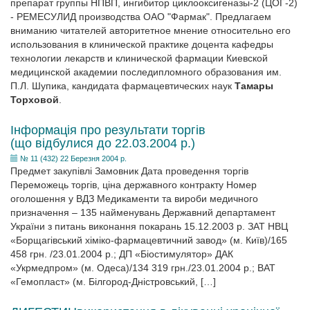
препарат группы НПВП, ингибитор циклооксигеназы-2 (ЦОГ-2)
- РЕМЕСУЛИД производства ОАО "Фармак". Предлагаем
вниманию читателей авторитетное мнение относительно его
использования в клинической практике доцента кафедры
технологии лекарств и клинической фармации Киевской
медицинской академии последипломного образования им.
П.Л. Шупика, кандидата фармацевтических наук
Тамары
Торховой
.
Інформація про результати торгів
(що відбулися до 22.03.2004 р.)
№ 11 (432) 22 Березня 2004 р.
Предмет закупівлі Замовник Дата проведення торгів
Переможець торгів, ціна державного контракту Номер
оголошення у ВДЗ Медикаменти та вироби медичного
призначення – 135 найменувань Державний департамент
України з питань виконання покарань 15.12.2003 р. ЗАТ НВЦ
«Борщагівський хіміко-фармацевтичний завод» (м. Київ)/165
458 грн. /23.01.2004 р.; ДП «Біостимулятор» ДАК
«Укрмедпром» (м. Одеса)/134 319 грн./23.01.2004 р.; ВАТ
«Гемопласт» (м. Білгород-Дністровський, […]