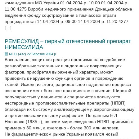
командування МО України 01.04.2004 р. 10.00 01.04.2004 р.
11.00 4275 Вироби медичного призначення Донецьке обласне
відділення фонду соцстрахування з тимчасової втрати
працездатності 14.04.2004 р. 09.00 14.04.2004 р. 11.20 4277
[…]
РЕМЕСУЛИД – первый отечественный препарат
НИМЕСУЛИДА
№ 11 (432) 22 Березня 2004 р.
Воспаление, защитная реакция организма на воздействие
разнообразных экзогенных и эндогенных повреждающих
факторов, приобретая выраженный характер, может
приводить к нарушению функций органов и повреждению
тканей. Исходя из этого, рациональное подавление процесса
воспаления имеет большое практическое значение. Широкой
популярностью у пациентов и специалистов пользуются
нестероидные противовоспалительные препараты (НПВП)
благодаря их быстрому аналгезирующему, жаропонижающему
и противовоспалительному эффектам. По данным Е.Л.
Насонова (1985 г.), во всем мире ежедневно НПВП принимают
примерно 30 млн, а ежегодно - более 300 млн человек.
На фармацевтическом рынке Украины появился новый