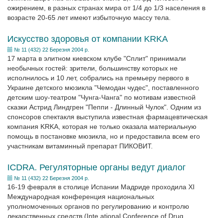
ожирением, в разных странах мира от 1/4 до 1/3 населения в
возрасте 20-65 лет имеют избыточную массу тела.
Искусство здоровья от компании KRKA
№ 11 (432) 22 Березня 2004 р.
17 марта в элитном киевском клубе "Сплит" принимали
необычных гостей: зрители, большинству которых не
исполнилось и 10 лет, собрались на премьеру первого в
Украине детского мюзикла "Чемодан чудес", поставленного
детским шоу-театром "Чунга-Чанга" по мотивам известной
сказки Астрид Линдгрен "Пеппи - Длинный Чулок". Одним из
спонсоров спектакля выступила известная фармацевтическая
компания KRKA, которая не только оказала материальную
помощь в постановке мюзикла, но и предоставила всем его
участникам витаминный препарат ПИКОВИТ.
ICDRA. Регуляторные органы ведут диалог
№ 11 (432) 22 Березня 2004 р.
16-19 февраля в столице Испании Мадриде проходила XI
Международная конференция национальных
уполномоченных органов по регулированию и контролю
лекарственных средств (Inte ational Conference of Drug