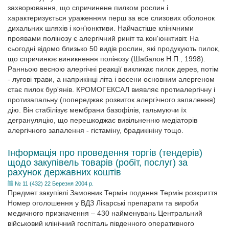
захворювання, що спричинене пилком рослин і
характеризується ураженням перш за все слизових оболонок
дихальних шляхів і кон'юнктиви. Найчастіше клінічними
проявами полінозу є алергічний риніт та кон'юнктивіт. На
сьогодні відомо близько 50 видів рослин, які продукують пилок,
що спричинює виникнення полінозу (Шабалов Н.П., 1998).
Ранньою весною алергічні реакції викликає пилок дерев, потім
- лугові трави, а наприкінці літа і восени основним алергеном
стає пилок бур'янів. КРОМОГЕКСАЛ виявляє протиалергічну і
протизапальну (попереджає розвиток алергічного запалення)
дію. Він стабілізує мембрани базофілів, гальмуючи їх
дегрануляцію, що перешкоджає вивільненню медіаторів
алергічного запалення - гістаміну, брадикініну тощо.
Інформація про проведення торгів (тендерів)
щодо закупівель товарів (робіт, послуг) за
рахунок державних коштів
№ 11 (432) 22 Березня 2004 р.
Предмет закупівлі Замовник Термін подання Термін розкриття
Номер оголошення у ВДЗ Лікарські препарати та вироби
медичного призначення – 430 найменувань Центральний
військовий клінічний госпіталь південного оперативного