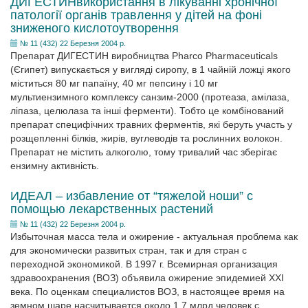
ДИГЕСТИНвикористання в лікуванні хронічної
патології органів травлення у дітей на фоні
зниженого кислотоутворення
№ 11 (432) 22 Березня 2004 р.
Препарат ДИГЕСТИН виробництва Pharco Pharmaceuticals
(Єгипет) випускається у вигляді сиропу, в 1 чайній ложці якого
міститься 80 мг папаїну, 40 мг пепсину і 10 мг
мультиензимного комплексу санзим-2000 (протеаза, амілаза,
ліпаза, целюлаза та інші ферменти). Тобто це комбінований
препарат специфічних травних ферментів, які беруть участь у
розщепленні білків, жирів, вуглеводів та рослинних волокон.
Препарат не містить алкоголю, тому тривалий час зберігає
ензимну активність.
ИДЕАЛ – избавление от “тяжелой ноши” с
помощью лекарственных растений
№ 11 (432) 22 Березня 2004 р.
Избыточная масса тела и ожирение - актуальная проблема как
для экономически развитых стран, так и для стран с
переходной экономикой. В 1997 г. Всемирная организация
здравоохранения (ВОЗ) объявила ожирение эпидемией XXI
века. По оценкам специалистов ВОЗ, в настоящее время на
земном шаре насчитывается около 1,7 млрд человек с