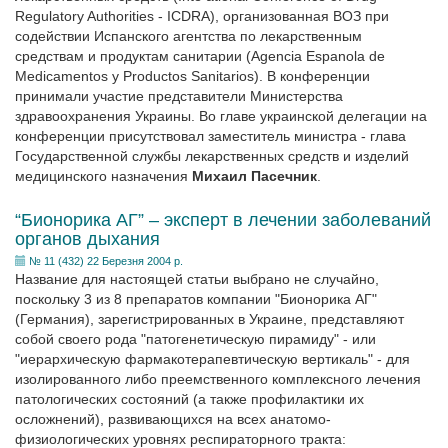
Regulatory Authorities - ICDRA), организованная ВОЗ при
содействии Испанского агентства по лекарственным
средствам и продуктам санитарии (Agencia Espanola de
Medicamentos y Productos Sanitarios). В конференции
принимали участие представители Министерства
здравоохранения Украины. Во главе украинской делегации на
конференции присутствовал заместитель министра - глава
Государственной службы лекарственных средств и изделий
медицинского назначения
Михаил Пасечник
.
“Бионорика АГ” – эксперт в лечении заболеваний
органов дыхания
№ 11 (432) 22 Березня 2004 р.
Название для настоящей статьи выбрано не случайно,
поскольку 3 из 8 препаратов компании "Бионорика АГ"
(Германия), зарегистрированных в Украине, представляют
собой своего рода "патогенетическую пирамиду" - или
"иерархическую фармакотерапевтическую вертикаль" - для
изолированного либо преемственного комплексного лечения
патологических состояний (а также профилактики их
осложнений), развивающихся на всех анатомо-
физиологических уровнях респираторного тракта: