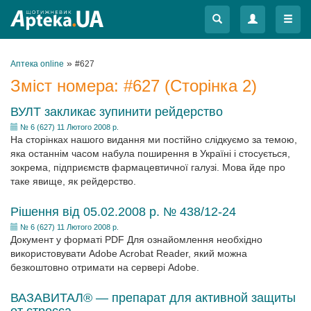
Меню
Меню
»
Аптека online
#627
Зміст номера:
#627
(Сторінка 2)
ВУЛТ закликає зупинити рейдерство
№ 6 (627) 11 Лютого 2008 р.
На сторінках нашого видання ми постійно слідкуємо за темою,
яка останнім часом набула поширення в Україні і стосується,
зокрема, підприємств фармацевтичної галузі. Мова йде про
таке явище, як рейдерство.
Рішення від 05.02.2008 р. № 438/12-24
№ 6 (627) 11 Лютого 2008 р.
Документ у форматі PDF Для ознайомлення необхідно
використовувати Adobe Acrobat Reader, який можна
безкоштовно отримати на сервері Adobe.
ВАЗАВИТАЛ® — препарат для активной защиты