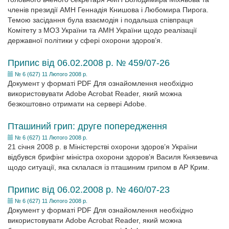
членів президії АМН Геннадія Книшова і Любомира Пирога.
Темою засідання була взаємодія і подальша співпраця
Комітету з МОЗ України та АМН України щодо реалізації
державної політики у сфері охорони здоров’я.
Припис від 06.02.2008 р. № 459/07-26
№ 6 (627) 11 Лютого 2008 р.
Документ у форматі PDF Для ознайомлення необхідно
використовувати Adobe Acrobat Reader, який можна
безкоштовно отримати на сервері Adobe.
Пташиний грип: друге попередження
№ 6 (627) 11 Лютого 2008 р.
21 січня 2008 р. в Міністерстві охорони здоров’я України
відбувся брифінг міністра охорони здоров’я Василя Князевича
щодо ситуації, яка склалася із пташиним грипом в АР Крим.
Припис від 06.02.2008 р. № 460/07-23
№ 6 (627) 11 Лютого 2008 р.
Документ у форматі PDF Для ознайомлення необхідно
використовувати Adobe Acrobat Reader, який можна