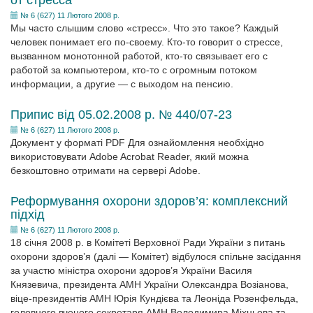
от стресса
№ 6 (627) 11 Лютого 2008 р.
Мы часто слышим слово «стресс». Что это такое? Каждый
человек понимает его по-своему. Кто-то говорит о стрессе,
вызванном монотонной работой, кто-то связывает его с
работой за компьютером, кто-то с огромным потоком
информации, а другие — с выходом на пенсию.
Припис від 05.02.2008 р. № 440/07-23
№ 6 (627) 11 Лютого 2008 р.
Документ у форматі PDF Для ознайомлення необхідно
використовувати Adobe Acrobat Reader, який можна
безкоштовно отримати на сервері Adobe.
Реформування охорони здоров’я: комплексний
підхід
№ 6 (627) 11 Лютого 2008 р.
18 січня 2008 р. в Комітеті Верховної Ради України з питань
охорони здоров’я (далі — Комітет) відбулося спільне засідання
за участю міністра охорони здоров’я України Василя
Князевича, президента АМН України Олександра Возіанова,
віце-президентів АМН Юрія Кундієва та Леоніда Розенфельда,
головного вченого секретаря АМН Володимира Міхньова та