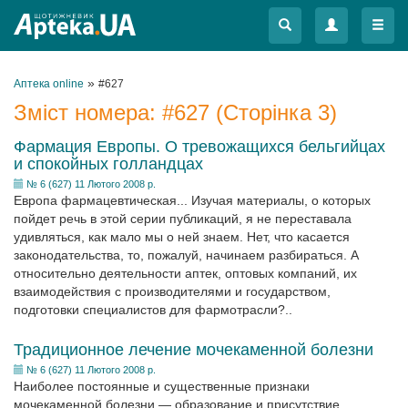
Меню
Меню
»
Аптека online
#627
Зміст номера:
#627
(Сторінка 3)
Фармация Европы. О тревожащихся бельгийцах
и спокойных голландцах
№ 6 (627) 11 Лютого 2008 р.
Европа фармацевтическая... Изучая материалы, о которых
пойдет речь в этой серии публикаций, я не переставала
удивляться, как мало мы о ней знаем. Нет, что касается
законодательства, то, пожалуй, начинаем разбираться. А
относительно деятельности аптек, оптовых компаний, их
взаимодействия с производителями и государством,
подготовки специалистов для фармотрасли?..
Традиционное лечение мочекаменной болезни
№ 6 (627) 11 Лютого 2008 р.
Наиболее постоянные и существенные признаки
мочекаменной болезни — образование и присутствие