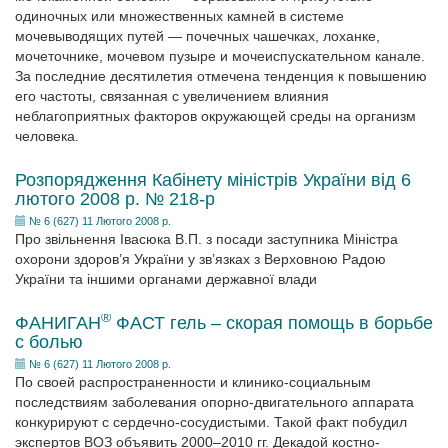
одиночных или множественных камней в системе
мочевыводящих путей — почечных чашечках, лоханке,
мочеточнике, мочевом пузыре и мочеиспускательном канале.
За последние десятилетия отмечена тенденция к повышению
его частоты, связанная с увеличением влияния
неблагоприятных факторов окружающей среды на организм
человека.
Розпорядження Кабінету міністрів України від 6
лютого 2008 р. № 218-р
№ 6 (627) 11 Лютого 2008 р.
Про звільнення Івасюка В.П. з посади заступника Міністра
охорони здоров’я України у зв’язках з Верховною Радою
України та іншими органами державної влади
®
ФАНИГАН
ФАСТ гель – скорая помощь в борьбе
с болью
№ 6 (627) 11 Лютого 2008 р.
По своей распространенности и клинико-социальным
последствиям заболевания опорно-двигательного аппарата
конкурируют с сердечно-сосудистыми. Такой факт побудил
экспертов ВОЗ объявить 2000–2010 гг. Декадой костно-