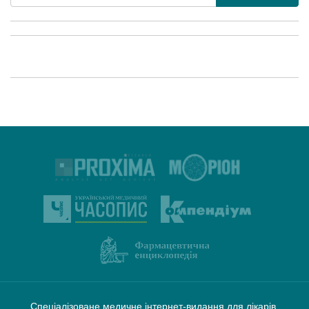
Спеціалізоване медичне інтернет-видання для лікарів,