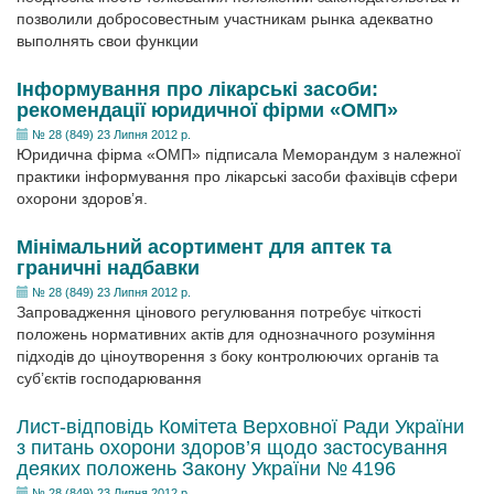
позволили добросовестным участникам рынка адекватно
выполнять свои функции
Інформування про лікарські засоби:
рекомендації юридичної фірми «ОМП»
№ 28 (849) 23 Липня 2012 р.
Юридична фірма «ОМП» підписала Меморандум з належної
практики інформування про лікарські засоби фахівців сфери
охорони здоров’я.
Мінімальний асортимент для аптек та
граничні надбавки
№ 28 (849) 23 Липня 2012 р.
Запровадження цінового регулювання потребує чіткості
положень нормативних актів для однозначного розуміння
підходів до ціноутворення з боку контролюючих органів та
суб’єктів господарювання
Лист-відповідь Комітета Верховної Ради України
з питань охорони здоров’я щодо застосування
деяких положень Закону України № 4196
№ 28 (849) 23 Липня 2012 р.