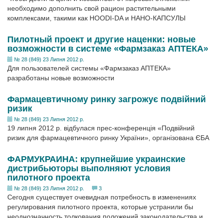
необходимо дополнить свой рацион растительными
комплексами, такими как HOODI-DA и НАНО-КАПСУЛЫ
Пилотный проект и другие наценки: новые
возможности в системе «Фармзаказ АПТЕКА»
№ 28 (849) 23 Липня 2012 р.
Для пользователей системы «Фармзаказ АПТЕКА»
разработаны новые возможности
Фармацевтичному ринку загрожує подвійний
ризик
№ 28 (849) 23 Липня 2012 р.
19 липня 2012 р. відбулася прес-конференція «Подвійний
ризик для фармацевтичного ринку Украї­ни», організована ЄБА
ФАРМУКРАИНА: крупнейшие украинские
дистрибьюторы выполняют условия
пилотного проекта
№ 28 (849) 23 Липня 2012 р.
3
Сегодня существует очевидная потребность в изменениях
регулирования пилотного проекта, которые устранили бы
неоднозначность толкования положений законодательства и