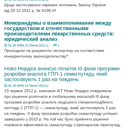
Щодо застосування окремих положень Закону України
від 20.12.2011 р. № 4196-VI
Меморандумы о взаимопонимании между
государством и отечественными
производителями лекарственных средств:
юридический анализ
№ 28 (849) 23 Липня 2012 р.
1
Проходили ли документы экспертизу на соответствие
конкурентному законодательству?
Ново Нордіск анонсує початок III фази програми
розробки аналога ГПП-1 семаглутиду, який
застосовують 1 раз на тиждень
№ 28 (849) 23 Липня 2012 р.
23 червня 2012 р. компанія А/Т Ново Нордіск повідомила
про рішення розпочати в глобальному масштабі III фазу
програми розробки аналога людського глюкагонподібного
пептиду-1 (ГПП-1) — семаглутиду, який застосовують 1 раз
на тиждень. II фазу програми розробки семаглутиду успішно
завершено у 2010 р. На той час було прийнято рішення
порівняти ефективність семаглутиду з препаратом ліраглутид,