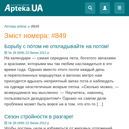
Меню
Меню
»
Аптека online
#849
Зміст номера:
#849
Борьбу с по́том не откладывайте на пото́м!
№ 28 (849) 23 Липня 2012 р.
На календаре — самая середина лета, богатого запахами
и красками, которыми мы так любим наслаждаться в это
время года. Однако вместо этого почти каждый день
в переполненных маршрутках и вагонах метро нам
приходится вдыхать неприятный запах пота и наблюдать
на одежде неэстетичные мокрые пятна. «Сколько можно, —
возмущаемся мы мысленно. — Научитесь, наконец,
пользоваться дезодорантом!» Однако на самом деле
проблема может быть вовсе не в том, что кто-то […]
Сезон стройности в разгаре!
№ 28 (849) 23 Липня 2012 р.
Чтобы достичь цели и избавиться от жировых отложений