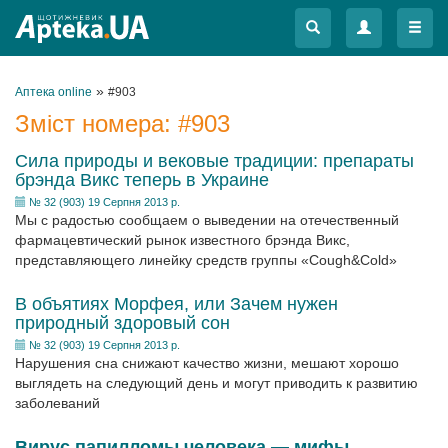
Меню
Меню
»
Аптека online
#903
Зміст номера:
#903
Сила природы и вековые традиции: препараты
брэнда Викс теперь в Украине
№ 32 (903) 19 Серпня 2013 р.
Мы с радостью сообщаем о выведении на отечественный
фармацевтический рынок известного брэнда Викс,
представляющего линейку средств группы «Cough&Сold»
В объятиях Морфея, или Зачем нужен
природный здоровый сон
№ 32 (903) 19 Серпня 2013 р.
Нарушения сна снижают качество жизни, мешают хорошо
выглядеть на следующий день и могут приводить к развитию
заболеваний
Вирус папилломы человека — мифы