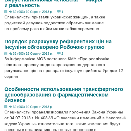
и реальность
№ 32 (903) 19 Серпня 2013 р.
1
Специалисты призвали украинских женщин, а также
родителей девушек-подростков обратить внимание
на проблему рака шейки матки заблаговременно
Порядок розрахунку референтних цін на
інсуліни обговорено Робочою групою
№ 32 (903) 19 Серпня 2013 р.
2
За інформацією МОЗ постанова КМУ «Про реалізацію
пілотного проекту щодо запровадження державного
регулювання цін на препарати інсуліну» прийнята Урядом 12
серпня
Особенности использования трансфертного
ценообразования в фармацевтическом
бизнесе
№ 32 (903) 19 Серпня 2013 р.
Специалисты проанализировали положения Закона Украины
от 04.07.2013 г. № 408-VI «О внесении изменений в Налоговый
кодекс Украины» относительно того, какие изменения будут
внесены в организацию налоговых процессов в