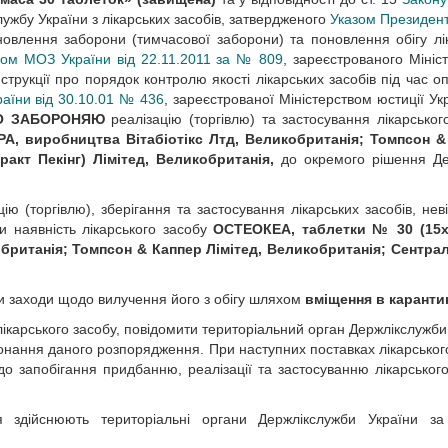
жбу України з лікарських засобів, затвердженого
Указом Президент
ановлення заборони (тимчасової заборони) та поновлення обігу лі
зом МОЗ України від 22.11.2011 за № 809
, зареєстрованого Мініс
струкції про порядок контролю якості лікарських засобів під час оп
аїни від 30.10.01 № 436
, зареєстрованої Міністерством юстиції Укр
О ЗАБОРОНЯЮ
реалізацію (торгівлю) та застосування лікарськог
А, виробництва Вітабіотікс Лтд, Великобританія; Томпсон &
акт Пекінг) Лімітед, Великобританія,
до окремого рішення Д
ію (торгівлю), зберігання та застосування лікарських засобів, нев
 наявність лікарського засобу
ОСТЕОКЕА, таблетки № 30 (15х2
обританія; Томпсон & Каппер Лімітед, Великобританія; Сентра
ити заходи щодо вилучення його з обігу шляхом
вміщення в каранти
лікарського засобу, повідомити територіальний орган Держлікслужби
онання даного розпорядження. При наступних поставках лікарськог
о запобігання придбанню, реалізації та застосуванню лікарського
 здійснюють територіальні органи Держлікслужби України за