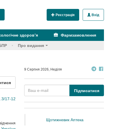
Реєстрація
Вхід
ологічне здоров’я
Фармзамовлення
БПР
Про видання
9 Серпня 2026, Неділя
итися
Підписатися
.3/17-12
Щотижневик Аптека
відчення
 України