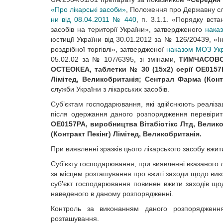
«Про лікарські засоби»
, Положення про Державну слу
ни від 08.04.2011 № 440
, п. 3.1.1. «Порядку вст
засобів на території України», затвердженого
нака
юстиції України від 30.01.2012 за № 126/20439, «Ін
роздрібної торгівлі», затвердженої
наказом МОЗ Укр
05.02.02 за № 107/6395, зі змінами,
ТИМЧАСОВ
ОСТЕОКЕА, таблетки № 30 (15х2) серії ОЕ0157Р
Лімітед, Великобританія; Сентрал Фарма (Контр
служби України з лікарських засобів.
Суб’єктам господарювання, які здійснюють реалізац
після одержання даного розпорядження перевірити
ОЕ0157РА, виробництва Вітабіотікс Лтд, Велик
(Контракт Пекінг) Лімітед, Великобританія.
При виявленні зразків цього лікарського засобу вж
Суб’єкту господарювання, при виявленні вказаного 
за місцем розташування про вжиті заходи щодо вик
суб’єкт господарювання повинен вжити заходів щод
наведеного в даному розпорядженні.
Контроль за виконанням даного розпорядження
розташування.