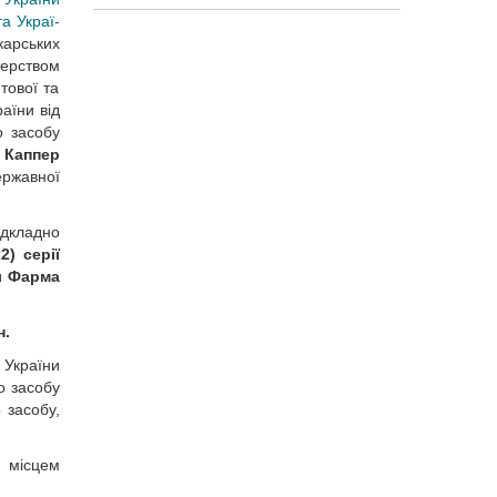
а Украї­
карських
терством
тової та
аїни від
о засобу
 Каппер
ержавної
ідкладно
) серії
л Фарма
н.
 України
о засобу
 засобу,
 місцем