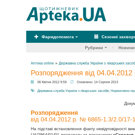
Фармдопомога
Сезонні захво
Рубрики
Новини
»
Аптека online
Державна служба України з лікарських засоб
Розпорядження від 04.04.2012 
06 Квітня 2012 9:59
Оновлено:
14 Серпня 2013
Державна служба України з лікарських засобів
,
Нормативно-пр
Докум
Розпорядження
від 04.04.2012 р. № 6865-1.3/2.0/17-
На підставі встановлення факту невідповідності ви
UA/2964/01/01 препарату за показником
«Середня 