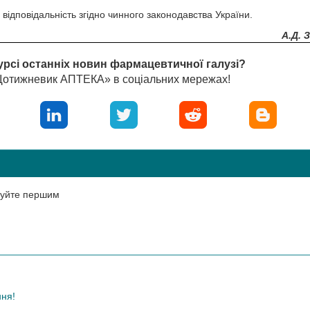
ідповідальність згідно чинного законодавства України.
А.Д. 
урсі останніх новин фармацевтичної галузі?
«Щотижневик АПТЕКА» в соціальних мережах!
нтуйте першим
ння!