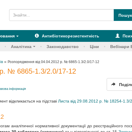
рювання
Антибіотикорезистентність
Псих
Аналітика
Законодавство
Ціни
Вебінари 
»
ів
Розпорядження від 04.04.2012 р. № 6865-1.3/2.0/17-12
р. № 6865-1.3/2.0/17-12
Поділ
авова інформація
ент відкликається на підставі
Листа від 29.08.2012 р. № 18254-1.3/2
12
могам аналітичної нормативної документації до реєстраційного пос
маса 30 таблеток» (завищена)
та у відповідності до ст. 15
Закону