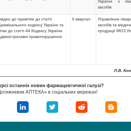
України з ліка
засобів
відно до примітки до статті
ІІ квартал
Управління лікар
Кримінального кодексу України та
засобів та медич
тки до статті 44 Кодексу України
продукції МОЗ Ук
адміністративні правопорушення
Л.В. Ко
урсі останніх новин фармацевтичної галузі?
«Щотижневик АПТЕКА» в соціальних мережах!