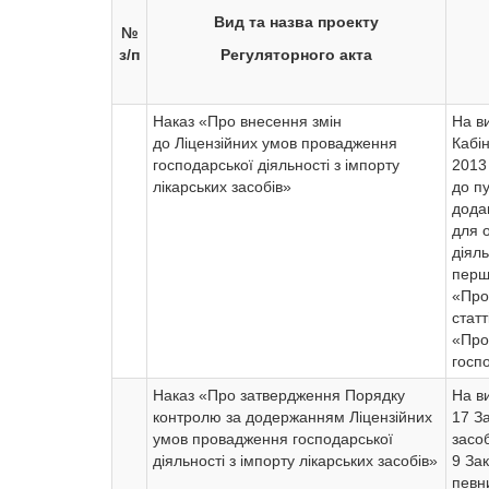
Вид та назва проекту
№
з/п
Регуляторного акта
Наказ «Про внесення змін
На в
до Ліцензійних умов провадження
Кабін
господарської діяльності з імпорту
2013
лікарських засобів»
до пу
дода
для 
діяль
першо
«Про 
статт
«Про
госпо
Наказ «Про затвердження Порядку
На в
контролю за додержанням Ліцензійних
17 За
умов провадження господарської
засоб
діяльності з імпорту лікарських засобів»
9 За
певни