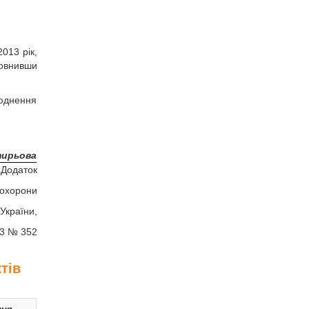
2013 рік,
овнивши
люднення
тирьова
Додаток
 охорони
України,
13 № 352
тів