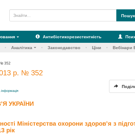
рювання
Антибіотикорезистентність
Псих
Аналітика
Законодавство
Ціни
Вебінари 
 № 352
013 р. № 352
Поділ
 інформація
’Я УКРАЇНИ
ності Міністерства охорони здоров’я з підго
3 рік