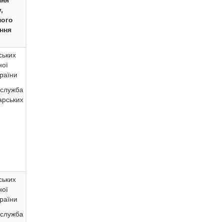
ння
,
ного
ння
ських
ної
раїни
лужба
рських
ських
ної
раїни
лужба