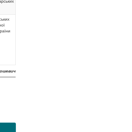
рських
ських
ної
раїни
ношевич