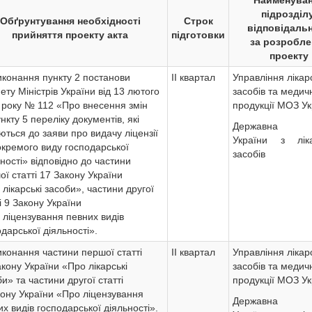
Найменува
підрозділу
Обґрунтування необхідності
Строк
відповідаль
прийняття проекту акта
підготовки
за розробле
проекту
иконання пункту 2 постанови
ІІ квартал
Управління лікар
ету Міністрів України від 13 лютого
засобів та медич
 року № 112 «Про внесення змін
продукції МОЗ Ук
нкту 5 переліку документів, які
Державна с
ються до заяви про видачу ліцензії
України з ліка
окремого виду господарської
засобів
ності» відповідно до частини
ї статті 17 Закону України
лікарські засоби», частини другої
і 9 Закону України
 ліцензування певних видів
дарської діяльності».
иконання частини першої статті
ІІ квартал
Управління лікар
кону України «Про лікарські
засобів та медич
и» та частини другої статті
продукції МОЗ Ук
кону України «Про ліцензування
Державна с
х видів господарської діяльності».