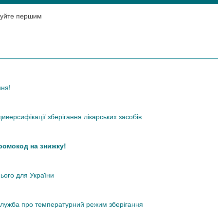
нтуйте першим
ння!
иверсифікації зберігання лікарських засобів
промокод на знижку!
нього для України
кслужба про температурний режим зберігання