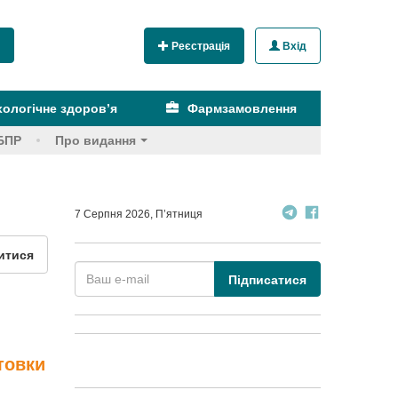
Реєстрація
Вхід
ологічне здоров’я
Фармзамовлення
БПР
Про видання
7 Серпня 2026, П’ятниця
итися
Підписатися
товки