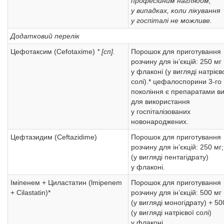
професійним наглядом,
у випадках, коли лікування
у госпіталі не можливе.
Додатковий перелік
Цефотаксим (Cefotaxime)
* [сп].
Порошок для приготування
розчину для ін’єкцій: 250 мг
у флаконі (у вигляді натрієв
солі).* цефалоспорини 3-го
покоління є препаратами в
для використання
у госпіталізованих
новонароджених.
Цефтазидим (Ceftazidime)
Порошок для приготування
розчину для ін’єкцій: 250 мг;
(у вигляді пентагідрату)
у флаконі.
Іміпенем + Циластатин (lmipenem
Порошок для приготування
+ Cilastatin)*
розчину для ін’єкцій: 500 мг
(у вигляді моногідрату) + 50
(у вигляді натрієвої солі)
у флаконі.