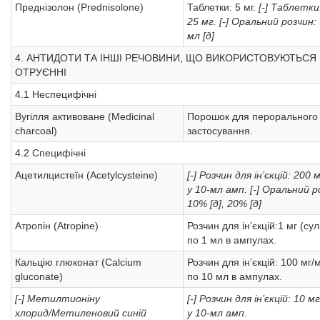
Преднізолон (Prednisolone)
Таблетки: 5 мг.
[-] Таблетки
25 мг.
[-] Оральний розчин:
мл [д]
4. АНТИДОТИ ТА ІНШІ РЕЧОВИНИ, ЩО ВИКОРИСТОВУЮТЬСЯ
ОТРУЄННІ
4.1 Неспецифічні
Вугілля активоване (Medicinal
Порошок для перорального
charcoal)
застосування.
4.2 Специфічні
Ацетилцистеїн (Acetylcysteine)
[-] Розчин для ін’єкцій: 200 
у 10-мл амп.
[-] Оральний р
10% [д], 20% [д]
Атропін (Atropine)
Розчин для ін’єкцій:1 мг (су
по 1 мл в ампулах.
Кальцію глюконат (Calcium
Розчин для ін’єкцій: 100 мг/
gluconate)
по 10 мл в ампулах.
[-] Метилтионіну
[-] Розчин для ін’єкцій: 10 м
хлорид/Mетиленовий синій
у 10-мл амп.