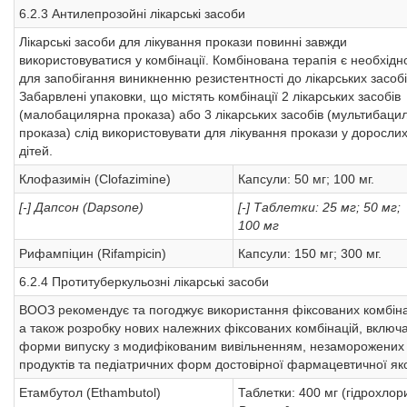
6.2.3 Антилепрозойні лікарські засоби
Лікарські засоби для лікування прокази повинні завжди
використовуватися у комбінації. Комбінована терапія є необхід
для запобігання виникненню резистентності до лікарських засобі
Забарвлені упаковки, що містять комбінації 2 лікарських засобів
(малобацилярна проказа) або 3 лікарських засобів (мультибаци
проказа) слід використовувати для лікування прокази у дорослих
дітей.
Клофазимін (Clofazimine)
Капсули: 50 мг; 100 мг.
[-] Дапсон (Dapsone)
[-] Таблетки: 25 мг; 50 мг;
100 мг
Рифампіцин (Rifampicin)
Капсули: 150 мг; 300 мг.
6.2.4 Протитуберкульозні лікарські засоби
ВООЗ рекомендує та погоджує використання фіксованих комбіна
а також розробку нових належних фіксованих комбінацій, включ
форми випуску з модифікованим вивільненням, незаморожених
продуктів та педіатричних форм достовірної фармацевтичної яко
Етамбутол (Ethambutol)
Таблетки: 400 мг (гідрохлор