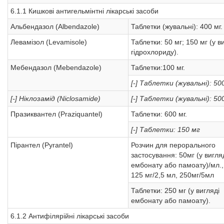
6.1.1 Кишкові антигельмінтні лікарські засоби
Альбендазол (Albendazole)
Таблетки (жувальні): 400 мг.
Левамізол (Levamisole)
Таблетки: 50 мг; 150 мг (у в
гідрохлориду).
Мебендазол (Mebendazole)
Таблетки:100 мг.
[-] Таблетки (жувальні): 50
[-] Ніклозамід (Niclosamide)
[-] Таблетки (жувальні): 50
Празиквантел (Praziquantel)
Таблетки: 600 мг.
[-] Таблетки: 150 мг
Пірантел (Pyrantel)
Розчин для перорального
застосування: 50мг (у вигля
ембонату або памоату)/мл.,
125 мг/2,5 мл, 250мг/5мл
Таблетки: 250 мг (у вигляді
ембонату або памоату).
6.1.2 Антифілярійні лікарські засоби