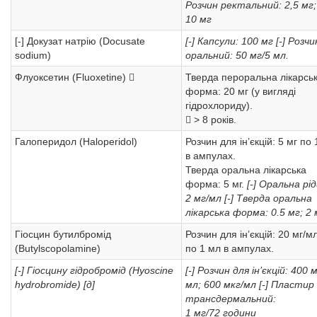
Розчин ректальний: 2,5 мг;
10 мг
[-] Докузат натрію (Docusate
[-] Капсули: 100 мг
[-] Розчи
sodium)
оральний: 50 мг/5 мл.
Флуоксетин (Fluoxetine) 
Тверда пероральна лікарсь
форма: 20 мг (у вигляді
гідрохлориду).
 > 8 років.
Галоперидол (Haloperidol)
Розчин для ін’єкцій: 5 мг по
в ампулах.
Тверда оральна лікарська
форма: 5 мг.
[-] Оральна рі
2 мг/мл
[-] Тверда оральна
лікарська форма: 0.5 мг; 2 
Гіосцин бутилбромід
Розчин для ін’єкцій: 20 мг/м
(Butylscopolamine)
по 1 мл в ампулах.
[-] Гіосцину гідробромід (Hyoscine
[-] Розчин для ін’єкцій: 400 
hydrobromide) [д]
мл; 600 мкг/мл
[-] Пластир
трансдермальний:
1 мг/72 години