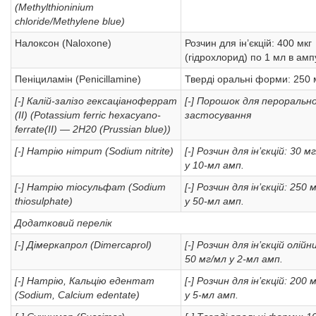
(Methylthioninium
chloride/Methylene blue)
Налоксон (Naloxone)
Розчин для ін’єкцій: 400 мкг
(гідрохлорид) по 1 мл в амп
Пеніциламін (Penicillamine)
Тверді оральні форми: 250 м
[-] Калій-залізо гексаціаноферрат
[-] Порошок для пероральн
(ІІ) (Potassium ferric hexacyano-
застосування
ferrate(II) — 2H20 (Prussian blue))
[-] Натрію нітрит (Sodium nitrite)
[-] Розчин для ін’єкцій: 30 м
у 10-мл амп.
[-] Натрію тіосульфат (Sodium
[-] Розчин для ін’єкцій: 250 
thiosulphate)
у 50-мл амп.
Додатковий перелік
[-] Дімеркапрол (Dimercaprol)
[-] Розчин для ін’єкцій олійн
50 мг/мл у 2-мл амп.
[-] Натрію, Кальцію едентат
[-] Розчин для ін’єкцій: 200 
(Sodium, Сalcium edentate)
у 5-мл амп.