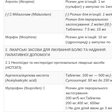
Атропін (Atropine)
Розчин для ін’єкцій: 1 мг
(сульфат) у ампулах по 1мл
[-]  Мідазолам (Midazolam)
[-] Розчин для ін’єкцій: 1 мг/
Розчин для перорального
застосування: 2 мг/мл [д]
[-
Таблетки: 7.5 мг; 15 мг
Морфін (Morphine)
Розчин для ін’єкцій: 10 мг
(гідрохлорид) у ампулах по
2. ЛІКАРСЬКІ ЗАСОБИ ДЛЯ ЛІКУВАННЯ БОЛЮ ТА НАДАННЯ
ПАЛІАТИВНОЇ ДОПОМОГИ
2.1 Неопіоїдні та нестероїдні протизапальні лікарські засоби
(НСПЗЛЗ)
Ацетилсаліцилова кислота
Таблетки: 100 мг — 500 мг.
[-
(Acetylsalicylic acid)
Супозиторії: 50 мг до 150 
Ібупрофен (Ibuprofen) 
Розчин для перорального
застосування:
200 мг/5 мл;Таблетки
200 мг;400 мг; 600мг
 Не для дітей віком до 3 мі