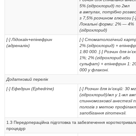
5% (гідрохлорид) по 2мл
в ампулах, потрібно розве
з 7,5% розчином глюкози
[-
Локальні форми: 2% — 4%
(гідрохлорид)
[-] Лідокаїн+епінефрин
[-] Стоматологічний карт
(адреналін)
2% (гідрохлорид) + епінеф
1:80 000.
[-] Розчин для ін’єк
1%; 2% (гідрохлорид або
сульфат) + епінефрин 1: 2
000 у флаконі.
Додатковий перелік
[-] Ефедрин (Ephedrine)
[-] Розчин для ін’єкцій: 30 мг
(гідрохлорид)/мл у 1-мл ам
спинномозкової анестезії п
пологів з метою профілак
запобігання гіпотензії.
1.3 Передопераційна підготовка та забезпечення короткотривал
процедур