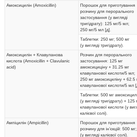
Амоксицилін (Amoxicillin)
Порошок для приготування
розчину для перорального
застосування (у вигляді
тригідрату): 125 мг/5 мл;
250 мг/5 мл [д].
Таблетки: 250 мг; 500 мг
(у вигляді тригідрату).
Амоксицилін + Клавуланова
Розчин для перорального
кислота (Amoxicillin + Clavulanic
застосування: 125 мг
acid)
амоксициціну + 31.25 мг
клавуланової кислоти/5 мл;
250 мг амоксициліну + 62.5 
клавуланової кислоти/5 мл [
Таблетки: 500 мг амоксицил
(у вигляді тригідрату) + 125 
клавуланової кислоти (у виг
калієвої солі).
Ампіцилін (Ampicillin)
Порошок для приготування
розчину для ін’єкцій: 500 мг;
(у вигляді калієвої солі).