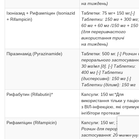
на тиждень)
Ізоніазид + Рифампіцин (lsoniazid
Таблетки: 75 мг+ 150 мг.
[-]
+ Rifampicin)
Таблетки: 150 мг + 300 мг;
60 мг + 60 мг /150 мг + 150
(для переривчастого
використання тричі
на тиждень)
Піразинамід (Pyrazinamide)
Таблетки: 500 мг.
[-] Розчин
перорального застосуванн
30 мг/мл [д].
[-] Таблетки:
400 мг
[-] Таблетки
(дисперсивні): 150 мг
[-]
Таблетки (ділимі): 150 мг
Рифабутин (Rifabutin)*
Капсули: 150 мг.*Для
використання тільки у пацієн
з ВІЛ-інфекцією, які отриму
інгібітори протеази
Рифампіцин (Rifampicin)
Капсули: 150 мг; 300 мг.
[-]
Розчин для перорального
застосування: 20 мг/мл [д].