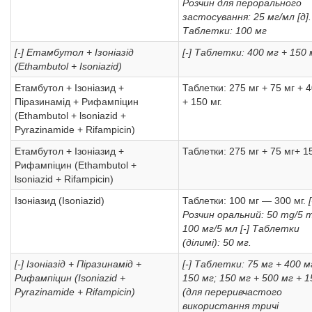
Розчин для перорального
застосування: 25 мг/мл [д].
Таблетки: 100 мг
[-] Етамбутол + Iзоніазід
[-] Таблетки: 400 мг + 150 
(Ethambutol + Isoniazid)
Етамбутол + Ізоніазид +
Таблетки: 275 мг + 75 мг + 
Піразинамід + Рифампіцин
+ 150 мг.
(Ethambutol + lsoniazid +
Pyrazinamide + Rifampicin)
Етамбутол + Ізоніазид +
Таблетки: 275 мг + 75 мг+ 15
Рифампіцин (Ethambutol +
lsoniazid + Rifampicin)
Ізоніазид (Isoniazid)
Таблетки: 100 мг — 300 мг.
[
Розчин оральний: 50 mg/5 ml
100 мг/5 мл
[-] Таблетки
(ділимі): 50 мг.
[-] Ізоніазід + Піразинамід +
[-] Таблетки: 75 мг + 400 м
Рифампіцин (Isoniazid +
150 мг; 150 мг + 500 мг + 1
Pyrazinamide + Rifampicin)
(для переривчастого
використання тричі