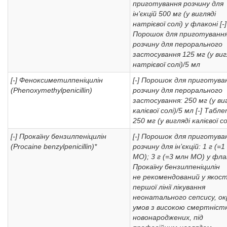
приготування розчину для
ін’єкцій 500 мг (у вигляді
натрієвої солі) у флаконі
[-]
Порошок для приготуванн
розчину для перорального
застосування 125 мг (у виг
натрієвої солі)/5 мл
[-] Феноксиметилпеніцилін
[-] Порошок для приготува
(Phenoxymethylpenicillin)
розчину для перорального
застосування: 250 мг (у ви
калієвої солі)/5 мл
[-] Табле
250 мг (у вигляді калієвої со
[-] Прокаїну бензилпеніцилін
[-] Порошок для приготува
(Procaine benzylpenicillin)*
розчину для ін’єкцій: 1 г (=
МО); 3 г (=3 млн МО) у фла
Прокаїну бензилпеніцилін
не рекомендований у якост
першої лінії лікування
неонатального сепсису, ок
умов з високою смертніст
новонароджених, під