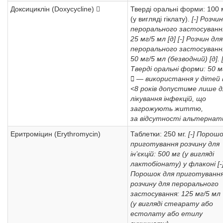
Доксициклін (Doxycycline) 
Тверді оральні форми: 100 
(у вигляді гіклату).
[-] Розчи
перорального застосуванн
25 мг/5 мл [д]
[-] Розчин для
перорального застосуванн
50 мг/5 мл (безводний) [д].
Тверді оральні форми: 50 мг
 — використання у дітей 
<8 років допустиме лише д
лікування інфекцій, що
загрожують життю,
за відсутності альтернат
Еритроміцин (Erythromycin)
Таблетки: 250 мг.
[-] Порошо
приготування розчину для
ін’єкцій: 500 мг (у вигляді
лактобіонату) у флаконі
[-
Порошок для приготуванн
розчину для перорального
застосування: 125 мг/5 мл
(у вигляді стеарату або
естолату або етилу