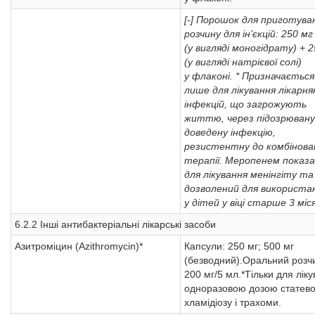
[-] Порошок для приготува
розчину для ін’єкцій: 250 мг
(у вигляді моногідрату) + 
(у вигляді натрієвої солі)
у флаконі.
* Призначається
лише для лікування лікарня
інфекцій, що загрожують
життю, через підозрювану
доведену інфекцію,
резистентну до комбінова
терапії.
Меропенем показа
для лікування менінгіту та
дозволений для використа
у дітей у віці старше 3 міся
6.2.2 Інші антибактеріальні лікарські засоби
Азитроміцин (Azithromycin)*
Капсули: 250 мг; 500 мг
(безводний).Оральний розч
200 мг/5 мл.*Тільки для лік
одноразовою дозою статево
хламідіозу і трахоми.