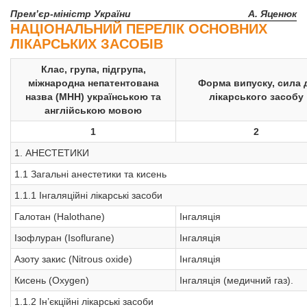
Прем’єр-міністр України
А. Яценюк
НАЦІОНАЛЬНИЙ ПЕРЕЛІК ОСНОВНИХ
ЛІКАРСЬКИХ ЗАСОБІВ
Клас, група, підгрупа,
міжнародна непатентована
Форма випуску, сила д
назва (МНН) українською та
лікарського засобу
англійською мовою
1
2
1. АНЕСТЕТИКИ
1.1 Загальні анестетики та кисень
1.1.1 Інгаляційні лікарські засоби
Галотан (Нalothane)
Інгаляція
Ізофлуран (Іsoflurane)
Інгаляція
Азоту закис (Nitrous oxide)
Інгаляція
Кисень (Oxygen)
Інгаляція (медичний газ).
1.1.2 Ін’єкційні лікарські засоби