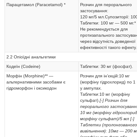
Парацетамол (Paracetamol) *
Розчин для перорального
застосування:
120 мг/5 мл.Супозиторії: 10
Таблетки: 100 мг — 500 мг.*
Не рекомендується для
протизапального застосува
через відсутність доведеної
ефективності такого ефекту.
2.2 Опіоїдні анальгетики
Кодеїн (Codeine)
Таблетки: 30 мг (фосфат).
Морфін (Morphine)** —
Розчин для ін’єкцій:10 мг
альтернативними засобами є
(морфіну гідрохлорид) по 1
гідроморфон і оксикодон
у ампулах.
Таблетки:10 мг (морфіну
сульфат).
[-] Розчин для
перорального застосуванн
10 мг (морфіну гідрохлори
морфіну сульфат)/5 мл
[-]
Таблетки (пролонгованого
вивільнення): 10мг — 200 м