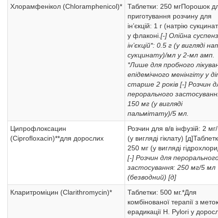
Хлорамфенікол (Chloramphenicol)*
Таблетки: 250 мгПорошок д
приготування розчину для
ін’єкцій: 1 г (натрію сукцинат
у флаконі.
[-] Олійна суспенз
ін’єкцій*: 0.5 г (у вигляді н
сукцинату)/мл у 2-мл амп.
*Лише для пробного лікува
епідемічного менінгіту у д
старше 2 років
[-] Розчин д
перорального застосуванн
150 мг (у вигляді
пальмітату)/5 мл.
Ципрофлоксацин
Розчин для в/в інфузій: 2 мг
(Ciprofloxacin)**для дорослих
(у вигляді гіклату) [д]Таблетк
250 мг (у вигляді гідрохлори
[-] Розчин для пероральног
застосування: 250 мг/5 мл
(безводний) [д]
Кларитроміцин (Clarithromycin)*
Таблетки: 500 мг.*Для
комбінованої терапії з мето
ерадикації H. Pylori у дорос