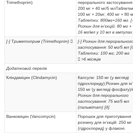
Trimethoprim)
перорального застосування
200 мг + 40 мг/5 млТаблетки
100 мг + 20мг; 400 мг + 80 м
Таблетки: 800мг+160 мг.
[
Розчин для ін’єкцій: 80 мг +
16 мг/мл у 10 мл в ампулах
[-] Триметоприм (Trimethoprim) 
[-] Розчин для пероральног
застосування: 50 мг/5 мл [д
Таблетки: 100 мг; 200 мг
 >6 місяців
Додатковий перелік
Кліндаміцин (Clindamycin)
Капсули: 150 мг (у вигляді
гідрохлориду);Розчин для ін’
150 мг (у вигляді фосфату)/
Розчин для перорального
застосування: 75 мг/5 мл
(пальмітат) [д].
Ванкоміцин (Vancomycin)
Порошок для приготування
розчину для ін’єкцій: 250 мг
(гідрохлорид) у флаконі.