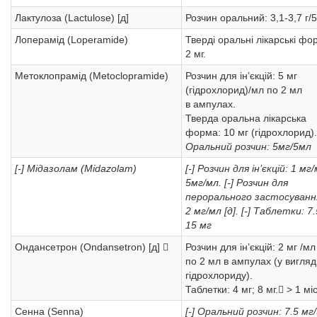
Лактулоза (Lactulose) [д]
Розчин оральний: 3,1-3,7 г/
Лоперамід (Loperamide)
Тверді оральні лікарські фо
2 мг.
Метоклопрамід (Metoclopramide)
Розчин для ін’єкцій: 5 мг
(гідрохлорид)/мл по 2 мл
в ампулах.
Тверда оральна лікарська
форма: 10 мг (гідрохлорид)
Оральний розчин: 5мг/5мл
[-] Мідазолам (Midazolam)
[-] Розчин для ін’єкцій: 1 мг/
5мг/мл.
[-] Розчин для
перорального застосуванн
2 мг/мл [д].
[-] Таблетки: 7.
15 мг
Ондансетрон (Ondansetron) [д] 
Розчин для ін’єкцій: 2 мг /мл
по 2 мл в ампулах (у вигляд
гідрохлориду).
Таблетки: 4 мг; 8 мг. > 1 мі
Сенна (Senna)
[-] Оральний розчин: 7.5 мг/