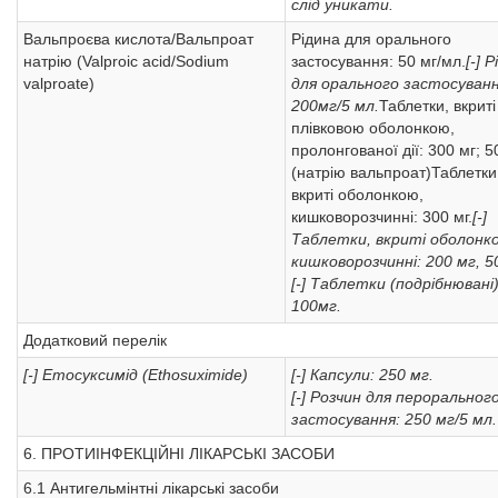
слід уникати.
Вальпроєва кислота/Вальпроат
Рідина для орального
натрію (Valproic acid/Sodium
застосування: 50 мг/мл.
[-] 
valproate)
для орального застосуванн
200мг/5 мл.
Таблетки, вкриті
плівковою оболонкою,
пролонгованої дії: 300 мг; 5
(натрію вальпроат)Таблетки
вкриті оболонкою,
кишковорозчинні: 300 мг.
[-]
Таблетки, вкриті оболонк
кишковорозчинні: 200 мг, 
[-] Таблетки (подрібнювані)
100мг.
Додатковий перелік
[-] Етосуксимід (Ethosuximide)
[-] Капсули: 250 мг.
[-] Розчин для пероральног
застосування: 250 мг/5 мл.
6. ПРОТИІНФЕКЦІЙНІ ЛІКАРСЬКІ ЗАСОБИ
6.1 Антигельмінтні лікарські засоби