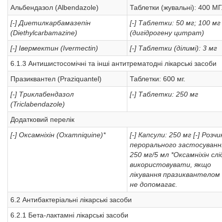
Альбендазол (Albendazole)
Таблетки (жувальні): 400 МГ
[-] Диетилкарбамазепін
[-] Таблетки: 50 мг; 100 мг
(Diethylcarbamazine)
(дигідрогену цитрат)
[-] Івермектин (Ivermectin)
[-] Таблетки (ділимі): 3 мг
6.1.3 Антишистосомічні та інші антитрематодні лікарські засоби
Празиквантел (Praziquantel)
Таблетки: 600 мг.
[-] Триклабендазол
[-] Таблетки: 250 мг
(Triclabendazole)
Додатковий перелік
[-] Оксамніхін (Oxamniquine)*
[-] Капсули: 250 мг
[-] Розчи
перорального застосуванн
250 мг/5 мл
*Оксамніхін слі
використовувати, якщо
лікування празиквантелом
не допомагає.
6.2 Антибактеріальні лікарські засоби
6.2.1 Бета-лактамні лікарські засоби