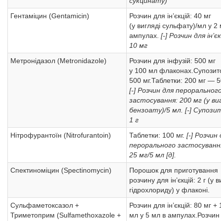
сукцинату)
Гентаміцин (Gentamicin)
Розчин для ін’єкцій: 40 мг
(у вигляді сульфату)/мл у 2
ампулах.
[-] Розчин для ін’єк
10 мг
Метронідазол (Metronidazole)
Розчин для інфузій: 500 мг
у 100 мл флаконах.Супозито
500 мг.Таблетки: 200 мг — 5
[-] Розчин для пероральног
застосування: 200 мг (у ви
бензоату)/5 мл.
[-] Супозит
1 г
Нітрофурантоїн (Nitrofurantoin)
Таблетки: 100 мг.
[-] Розчин
перорального застосуванн
25 мг/5 мл [д].
Спектиноміцин (Spectinomycin)
Порошок для приготування
розчину для ін’єкцій: 2 г (у в
гідрохлориду) у флаконі.
Сульфаметоксазол +
Розчин для ін’єкцій: 80 мг + 
Триметоприм (Sulfamethoxazole +
мл у 5 мл в ампулах.Розчин