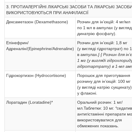
3. ПРОТИАЛЕРГІЙНІ ЛІКАРСЬКІ ЗАСОБИ ТА ЛІКАРСЬКІ ЗАСОБ
ВИКОРИСТОВУЮТЬСЯ ПРИ АНАФІЛАКСІЇ
Дексаметазон (Dexamethasone)
Розчин для ін’єкцій: 4 мг/мл
по 1 мл в ампулах (у вигляді
динатрію фосфату).
Епінефрин/
Розчин для ін’єкцій: 1,8 мг
Адреналін/(Epinephrine/Adrenaline)
(у вигляді гідротартрат) по 
в ампулах.
[-] Розчин для ін’є
1 мг (у вигляді гідрохлорид
гідротартрату) в 1-мл амп
Гідрокортизон (Hydrocortisone)
Порошок для приготування
розчину для ін’єкцій: 100 мг
(у вигляді натрію сукцинату)
у флаконі.
Лоратадин (Loratadine)*
Оральний розчин: 1 мг/
мл.Taблетки: 10 мг.
*
седатив
антигістамінні препарати м
використовуватися для
обмежених показань.