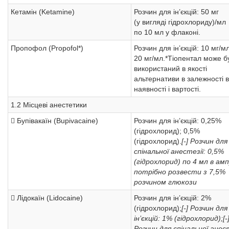
Кетамін (Ketamine)
Розчин для ін’єкцій: 50 мг
(у вигляді гідрохлориду)/мл
по 10 мл у флаконі.
Пропофол (Рropofol*)
Розчин для ін’єкцій: 10 мг/мл
20 мг/мл.*Тіопентал може б
використаний в якості
альтернативи в залежності в
наявності і вартості.
1.2 Місцеві анестетики
 Бупівакаїн (Bupivacaine)
Розчин для ін’єкцій: 0,25%
(гідрохлорид); 0,5%
(гідрохлорид).
[-] Розчин для
спінальної анестезії: 0,5%
(гідрохлорид) по 4 мл в амп
потрібно розвести з 7,5%
розчином глюкози
 Лідокаїн (Lidocaine)
Розчин для ін’єкцій: 2%
(гідрохлорид);
[-] Розчин для
ін’єкцій: 1% (гідрохлорид);
[-
Розчин для спінальної анест