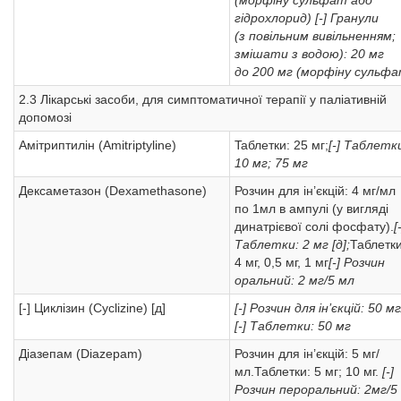
(морфіну сульфат або
гідрохлорид)
[-] Гранули
(з повільним вивільненням;
змішати з водою): 20 мг
до 200 мг (морфіну сульфа
2.3 Лікарські засоби, для симптоматичної терапії у паліативній
допомозі
Амітриптилін (Аmitriptyline)
Taблетки: 25 мг;
[-] Таблетк
10 мг; 75 мг
Дексаметазон (Dexamethasone)
Розчин для ін’єкцій: 4 мг/мл
по 1мл в ампулі (у вигляді
динатрієвої солі фосфату).
[
Таблетки: 2 мг [д];
Таблетки
4 мг, 0,5 мг, 1 мг
[-] Розчин
оральний: 2 мг/5 мл
[-] Циклізин (Cyclizine) [д]
[-] Розчин для ін’єкцій: 50 м
[-] Таблетки: 50 мг
Діазепам (Diazepam)
Розчин для ін’єкцій: 5 мг/
мл.Таблетки: 5 мг; 10 мг.
[-]
Розчин пероральний: 2мг/5