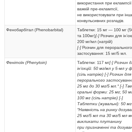
використання при еклампсії
важкій пре-еклампсії,
не використовувати при інш
конвульсивних розладів.
Фенобарбітал (Phenobarbital)
Таблетки: 15 мг — 100 мг (5
та 100мг)
[-]
Розчин для ін’єк
200 мг/мл (натрій)
[-]
Розчин для перорального
застосування: 15 мг/5 мл.
Фенітоїн (Phenytoin)
Таблетки: 117 мг
[-] Розчин 
ін’єкцій: 50 мг/мл у 5-мл у 
(сіль натрію)
[-] Розчин для
перорального застосування
25 мг до 30 мг/5 мл.*
[-] Тв
оральні форми: 25 мг; 50 м
100 мг (сіль натрію)
[-]
Таблетки (жувальні): 50 мг
*Наявність на ринку дозув
25 мг/5 мл та 30 мг/5 мл 
викликати плутанину
при призначенні та дозуван