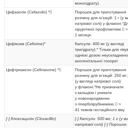
моногідрату).
Цефазолін (Cefazolin) *
Порошок для приготування
розчину для ін’єкцій: 1 г (у в
натрієвої солі) у флаконі.*Д
хірургічної профілактики. >
1 місяця.
Цефіксим (Cefixime)*
Капсули: 400 мг (у вигляді
тригідрату).* Тільки для лік
однією дозою неускладнено
аногенітальної гонореї
Цефтриаксон (Ceftriaxone) *
Порошок для приготування
розчину для ін’єкцій: 250 мг;
(у вигляді натрієвої солі)
у флаконі.*Не призначати
з кальцієм і уникати
у новонароджених
з гіпербілірубінемією. >
41 тижнів гестаційного віку.
[-] Клоксацилін (Cloxacillin)
[-] Капсули: 500 мг; 1 г (у в
натрієвої солі)
[-] Порошок