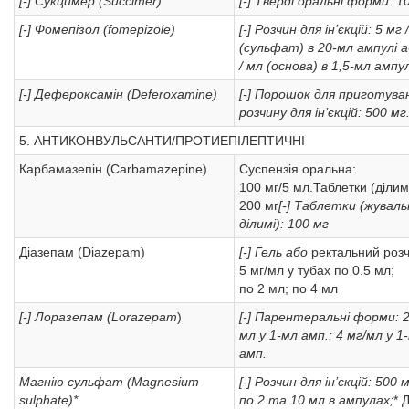
[-] Сукцимер (Succimer)
[-] Тверді оральні форми: 1
[-] Фомепізол (fomepizole)
[-] Розчин для ін’єкцій: 5 мг 
(сульфат) в 20-мл ампулі а
/ мл (основа) в 1,5-мл ампул
[-] Дефероксамін (Deferoxamine)
[-] Порошок для приготува
розчину для ін’єкцій: 500 мг
5. АНТИКОНВУЛЬСАНТИ/ПРОТИЕПІЛЕПТИЧНІ
Карбамазепін (Carbamazepine)
Суспензія оральна:
100 мг/5 мл.Таблетки (ділимі
200 мг
[-] Таблетки (жувальн
ділимі): 100 мг
Діазепам (Diazepam)
[-] Гель або
ректальний розч
5 мг/мл у тубах по 0.5 мл;
по 2 мл; по 4 мл
[-] Лоразепам (Lorazepam
)
[-] Парентеральні форми: 2
мл у 1-мл амп.; 4 мг/мл у 1
амп.
Магнію сульфат (Magnesium
[-] Розчин для ін’єкцій: 500 
sulphate)*
по 2 та 10 мл в ампулах;
* 